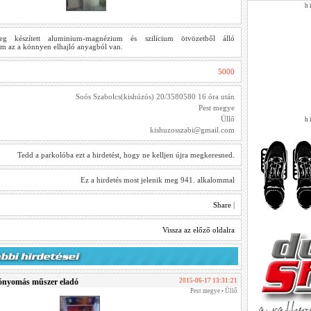
h i
g készített aluminium-magnézium és szilícium ötvözetből álló
em az a könnyen elhajló anyagból van.
5000
Soós Szabolcs(kishúzós) 20/3580580 16 óra után
Pest megye
Üllő
h i
kishuzosszabi@gmail.com
Tedd a parkolóba ezt a hirdetést, hogy ne kelljen újra megkeresned.
Ez a hirdetés most jelenik meg 941. alkalommal
Share
|
Vissza az előző oldalra
bónyomás műszer eladó
2015-06-17 13:31:21
Pest megye • Üllő