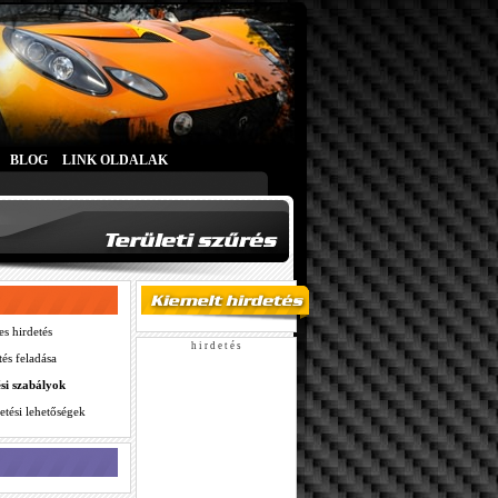
BLOG
LINK OLDALAK
es hirdetés
h i r d e t é s
tés feladása
ési szabályok
etési lehetőségek