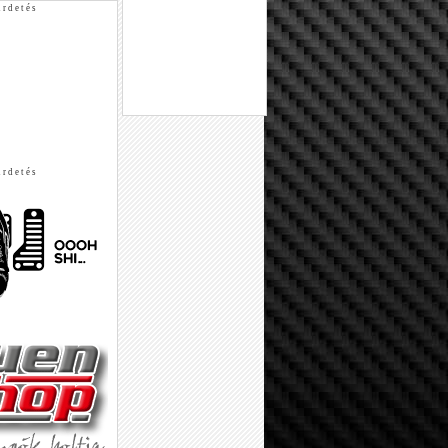
 r d e t é s
 r d e t é s