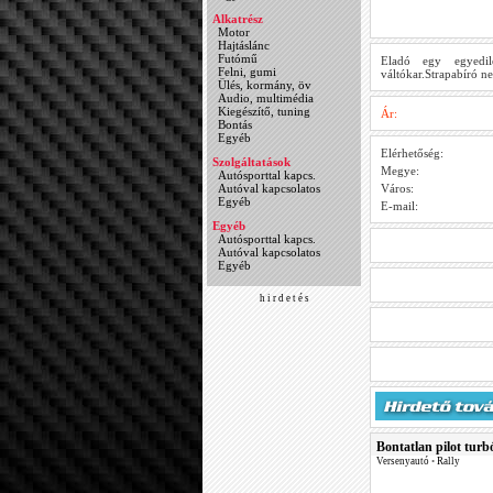
Alkatrész
Motor
Hajtáslánc
Futómű
Eladó egy egyedile
Felni, gumi
váltókar.Strapabíró n
Ülés, kormány, öv
Audio, multimédia
Kiegészítő, tuning
Ár:
Bontás
Egyéb
Elérhetőség:
Szolgáltatások
Megye:
Autósporttal kapcs.
Autóval kapcsolatos
Város:
Egyéb
E-mail:
Egyéb
Autósporttal kapcs.
Autóval kapcsolatos
Egyéb
h i r d e t é s
Bontatlan pilot tur
Versenyautó
•
Rally