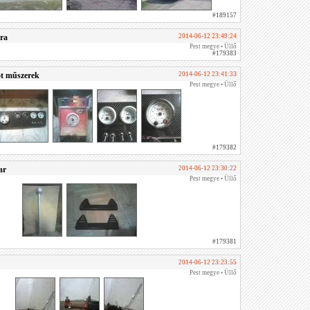
#189157
ra
2014-06-12 23:49:24
Pest megye • Üllő
#179383
ot műszerek
2014-06-12 23:41:33
Pest megye • Üllő
#179382
ar
2014-06-12 23:30:22
Pest megye • Üllő
#179381
2014-06-12 23:23:55
Pest megye • Üllő