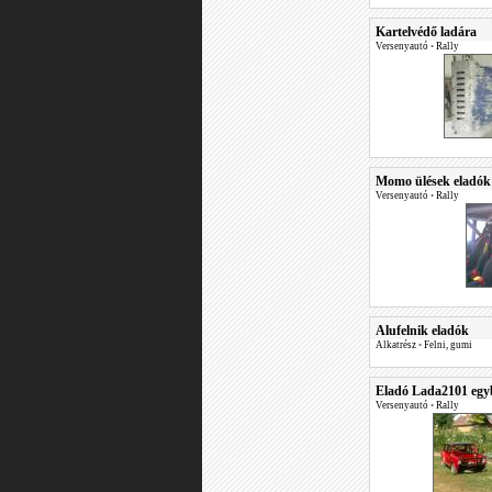
Kartelvédő ladára
Versenyautó
•
Rally
Momo ülések eladók
Versenyautó
•
Rally
Alufelnik eladók
Alkatrész
•
Felni, gumi
Eladó Lada2101 egy
Versenyautó
•
Rally