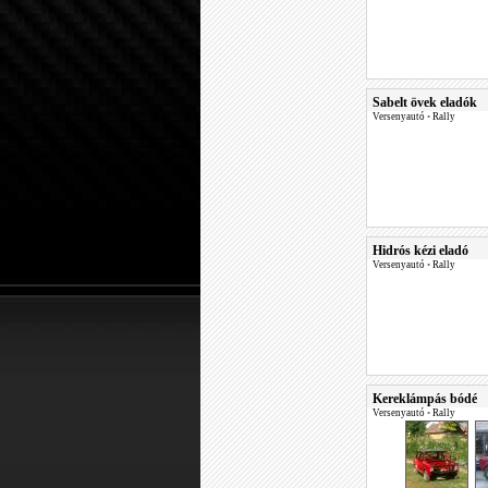
Sabelt övek eladók
Versenyautó
•
Rally
Hidrós kézi eladó
Versenyautó
•
Rally
Kereklámpás bódé
Versenyautó
•
Rally