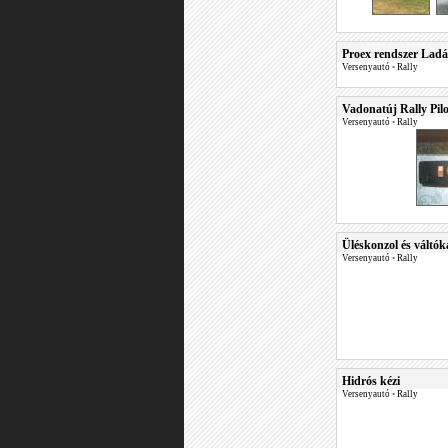
Proex rendszer Ladá
Versenyautó
•
Rally
Vadonatúj Rally Pil
Versenyautó
•
Rally
Üléskonzol és váltók
Versenyautó
•
Rally
Hidrós kézi
Versenyautó
•
Rally