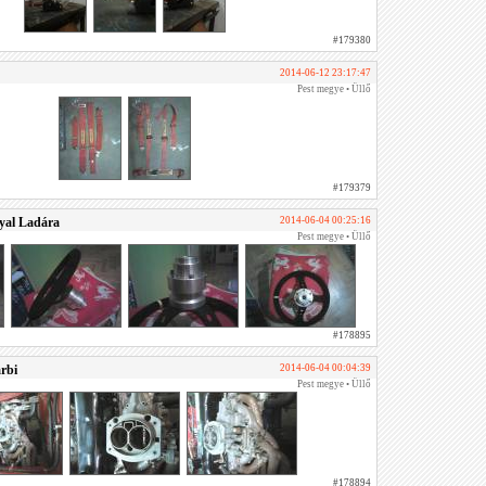
#179380
2014-06-12 23:17:47
Pest megye • Üllő
#179379
yal Ladára
2014-06-04 00:25:16
Pest megye • Üllő
#178895
rbi
2014-06-04 00:04:39
Pest megye • Üllő
#178894