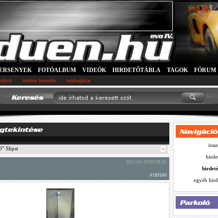
ERSENYEK
FOTÓALBUM
VIDEÓK
HIRDETŐTÁBLA
TAGOK
FÓRUM
abályok
hirdetés kiemelés
médiaajánlat
össz
” Slipst
>
hirde
2015-01-29 03:08:01
hirdet
#189160
egyéb hird