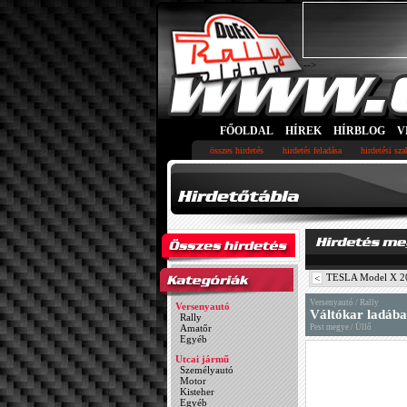
-->
FŐOLDAL
HÍREK
HÍRBLOG
V
összes hirdetés
hirdetés feladása
hirdetési sz
TESLA Model X 20
<
Versenyautó / Rally
Versenyautó
Váltókar ladába
Rally
Amatőr
Pest megye / Üllő
Egyéb
Utcai jármű
Személyautó
Motor
Kisteher
Egyéb