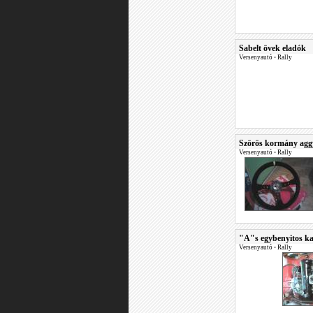
Sabelt övek eladók
Versenyautó
•
Rally
Szörös kormány agg
Versenyautó
•
Rally
"A"s egybenyitos ka
Versenyautó
•
Rally