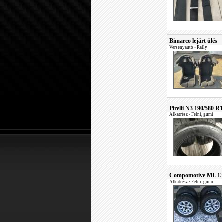
Bimarco lejárt ülés
Versenyautó
•
Rally
Pirelli N3 190/580 R
Alkatrész
•
Felni, gumi
Compomotive ML 1
Alkatrész
•
Felni, gumi