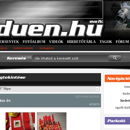
ERSENYEK
FOTÓALBUM
VIDEÓK
HIRDETŐTÁBLA
TAGOK
FÓRUM
abályok
hirdetés kiemelés
médiaajánlat
össz
” Slipst
>
hirde
2025-03-04 18:30:02
tos öv
hirdet
#231075
egyéb hird