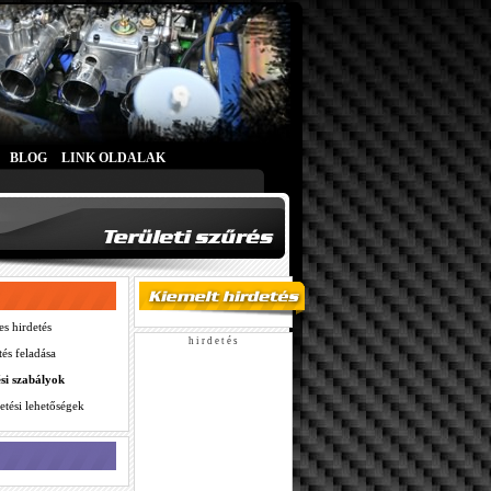
BLOG
LINK OLDALAK
es hirdetés
h i r d e t é s
tés feladása
ési szabályok
etési lehetőségek