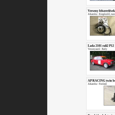
Verseny felszerelések
Alkatrész
•
Kiegészítő, tun
Lada 2101 rali2 P12
Versenyautó
•
Rally
AP RACING twin bor
Alkatrész
•
Futómű