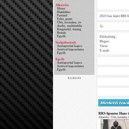
Alkatrész
Motor
Hajtáslánc
Futómű
2023 ban lejárt RRS 6
Felni, gumi
Ülés, kormány, öv
Audio, multimédia
Ár:
Kiegészítő, tuning
Bontás
Egyéb
Elérhetőség:
Megye:
Szolgáltatások
Autósporttal kapcs.
Város:
Autóval kapcsolatos
E-mail:
Egyéb
Egyéb
Autósporttal kapcs.
Autóval kapcsolatos
Egyéb
h i r d e t é s
RRS 6pontos Hans 
Alkatrész
•
Ülés, kormány, 