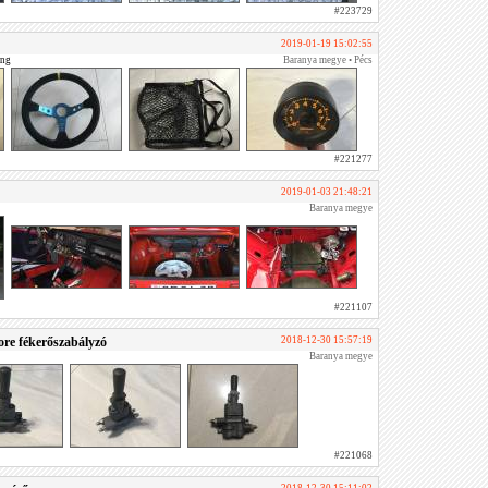
#223729
2019-01-19 15:02:55
ing
Baranya megye • Pécs
#221277
2019-01-03 21:48:21
Baranya megye
#221107
e fékerőszabályzó
2018-12-30 15:57:19
Baranya megye
#221068