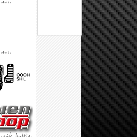
 r d e t é s
 r d e t é s