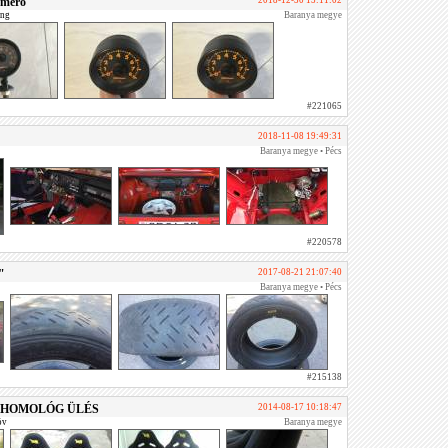
mmérő
2018-12-30 15:11:02
ing
Baranya megye
#221065
2018-11-08 19:49:31
Baranya megye • Pécs
#220578
"
2017-08-21 21:07:40
Baranya megye • Pécs
#215138
 HOMOLÓG ÜLÉS
2014-08-17 10:18:47
öv
Baranya megye