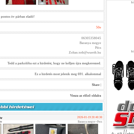
h i
 pontos öv párban eladó!
50e
06305358045
Baranya megye
Pécs
h i
Zoltan.toth@wuerth.hu
Tedd a parkolóba ezt a hirdetést, hogy ne kelljen újra megkeresned.
Ez a hirdetés most jelenik meg 691. alkalommal
Share
|
Vissza az előző oldalra
öv
2026-01-19 20:40:30
öv
Baranya megye • Pecs