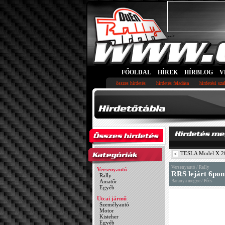
-->
FŐOLDAL
HÍREK
HÍRBLOG
V
összes hirdetés
hirdetés feladása
hirdetési sz
TESLA Model X 20
<
Versenyautó / Rally
Versenyautó
RRS lejárt 6pon
Rally
Amatőr
Baranya megye / Pécs
Egyéb
Utcai jármű
Személyautó
Motor
Kisteher
Egyéb