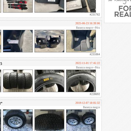
#231762
2025-06-23 16:39:06
Baranya megye • Pécs
#231064
15
2022-11-01 17:45:22
Baranya megye • Pécs
#228692
3”
2019-12-07 18:05:32
Baranya megye