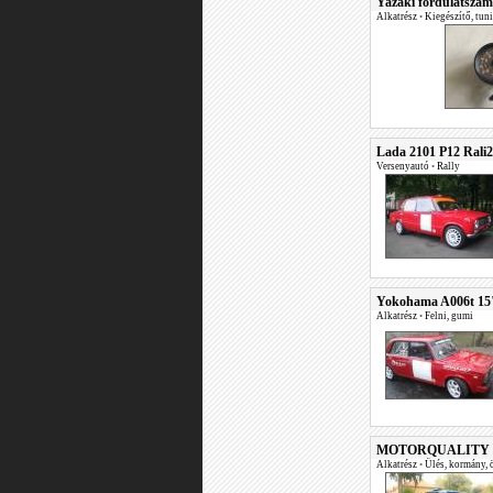
Yazaki fordulatszá
Alkatrész
•
Kiegészítő, tun
Lada 2101 P12 Rali2
Versenyautó
•
Rally
Yokohama A006t 15
Alkatrész
•
Felni, gumi
MOTORQUALITY
Alkatrész
•
Ülés, kormány, 