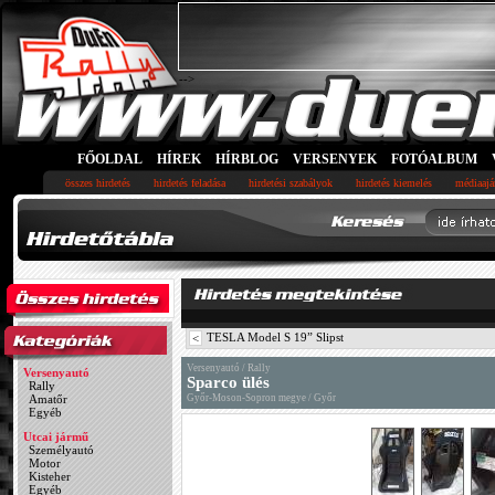
-->
FŐOLDAL
HÍREK
HÍRBLOG
VERSENYEK
FOTÓALBUM
összes hirdetés
hirdetés feladása
hirdetési szabályok
hirdetés kiemelés
médiaajá
TESLA Model S 19” Slipst
<
Versenyautó / Rally
Versenyautó
Sparco ülés
Rally
Amatőr
Győr-Moson-Sopron megye / Győr
Egyéb
Utcai jármű
Személyautó
Motor
Kisteher
Egyéb