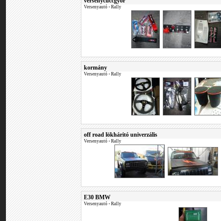
versenycuccgyőr
Versenyautó
•
Rally
kormány
Versenyautó
•
Rally
off road lökháritó univerzális
Versenyautó
•
Rally
E30 BMW
Versenyautó
•
Rally