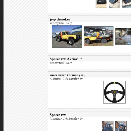
jeep cherokee
Versenyautó
•
Rally
Sparco rev. Akciós!!!!
Versenyautó
•
Rally
races velúr kormány új
Alkatrész
•
Ülés, kormány, öv
Sparco rev
Alkatrész
•
Ülés, kormány, öv