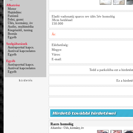
Alkatrész
Motor
Hajtáslánc
Futómű
Eladó vadonatúj sparco rev ülés 5év homológ
Felni, gumi
38cm beüléssel
Ülés, kormány, öv
150.000
Audio, multimédia
Kiegészítő, tuning
Bontás
Ár:
Egyéb
Szolgáltatások
Elérhetőség:
Autósporttal kapcs.
Megye:
Autóval kapcsolatos
Egyéb
Város:
E-mail:
Egyéb
Autósporttal kapcs.
Autóval kapcsolatos
Tedd a parkolóba ezt a hirdetés
Egyéb
Ez a hirdet
h i r d e t é s
Races homológ
Alkatrész
•
Ülés, kormány, öv