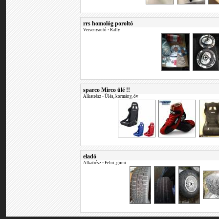
rrs homológ poroltó
Versenyautó
•
Rally
sparco Mirco ülé !!
Alkatrész
•
Ülés, kormány, öv
eladó
Alkatrész
•
Felni, gumi