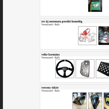
rrs új automata poroltó homológ
Versenyautó
•
Rally
velúr kormány
Versenyautó
•
Rally
verseny tükör
Versenyautó
•
Rally