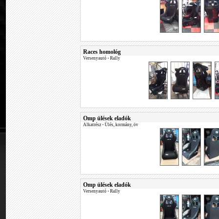
Races homológ
Versenyautó
•
Rally
Omp ülések eladók
Alkatrész
•
Ülés, kormány, öv
Omp ülések eladók
Versenyautó
•
Rally