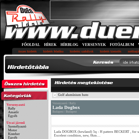
-->
FŐOLDAL
HÍREK
HÍRBLOG
VERSENYEK
FOTÓALBUM
összes hirdetés
hirdetés feladása
hirdetési szabályok
hirdetés kiemelés
médiaajá
Golf alumínium huto
<
Versenyautó / Rally
Versenyautó
Lada Dogbox
Rally
Amatőr
Budapest / Budapest
Egyéb
Utcai jármű
Személyautó
Motor
Lada DOGBOX (hewland) 5q - H pattern BECKERT , for sa
Kisteher
Excelent condition, new, 0km....
Egyéb