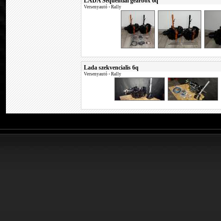
LADA Sequential gearbox 6q
Versenyautó
•
Rally
Lada szekvencialis 6q
Versenyautó
•
Rally