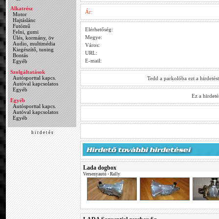
Alkatrész
Ár:
Motor
Hajtáslánc
Futómű
Elérhetőség:
Felni, gumi
Megye:
Ülés, kormány, öv
Audio, multimédia
Város:
Kiegészítő, tuning
URL:
Bontás
E-mail:
Egyéb
Szolgáltatások
Autósporttal kapcs.
Tedd a parkolóba ezt a hirdetés
Autóval kapcsolatos
Egyéb
Ez a hirdet
Egyéb
Autósporttal kapcs.
Autóval kapcsolatos
Egyéb
h i r d e t é s
Lada dogbox
Versenyautó
•
Rally