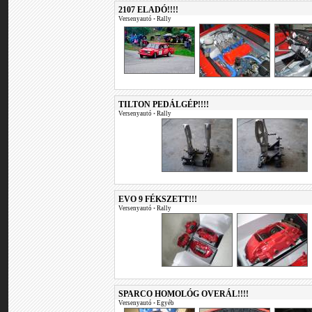
2107 ELADÓ!!!!
Versenyautó
•
Rally
TILTON PEDÁLGÉP!!!!
Versenyautó
•
Rally
EVO 9 FÉKSZETT!!!
Versenyautó
•
Rally
SPARCO HOMOLÓG OVERÁL!!!!
Versenyautó
•
Egyéb