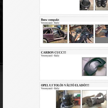
Bmw compakt
Versenyautó
•
Rally
CARBON CUCC!!!
Versenyautó
•
Rally
OPEL UJ TOLÓS VÁLTÓ ELADÓ!!!!
Versenyautó
•
Rally