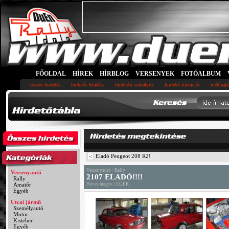
-->
FŐOLDAL
HÍREK
HÍRBLOG
VERSENYEK
FOTÓALBUM
összes hirdetés
hirdetés feladása
hirdetési szabályok
hirdetés kiemelés
médiaajá
Eladó Peugeot 208 R2!
<
Versenyautó / Rally
Versenyautó
2107 ELADÓ!!!!
Rally
Amatőr
Heves megye / EGER
Egyéb
Utcai jármű
Személyautó
Motor
Kisteher
Egyéb