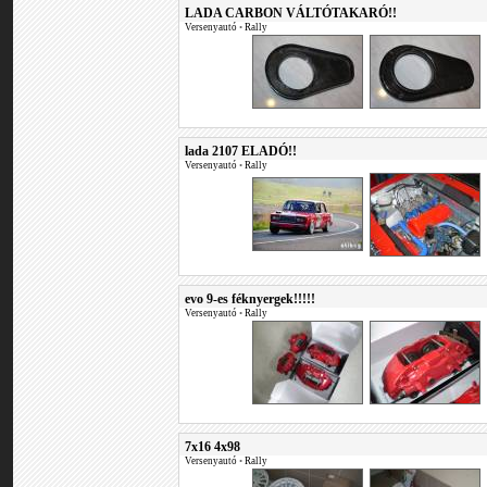
LADA CARBON VÁLTÓTAKARÓ!!
Versenyautó
•
Rally
lada 2107 ELADÓ!!
Versenyautó
•
Rally
evo 9-es féknyergek!!!!!
Versenyautó
•
Rally
7x16 4x98
Versenyautó
•
Rally