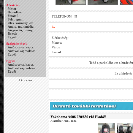
Alkatrész
Motor
Hajtáslánc
Futómű
TELEFONON!!!!!
Felni, gumi
Ülés, kormány, öv
Audio, multimédia
Ár:
Kiegészítő, tuning
Bontás
Egyéb
Elérhetőség:
Megye:
Szolgáltatások
Autósporttal kapcs.
Város:
Autóval kapcsolatos
E-mail:
Egyéb
Egyéb
Tedd a parkolóba ezt a hirdetés
Autósporttal kapcs.
Autóval kapcsolatos
Egyéb
Ez a hirdeté
h i r d e t é s
Yokohama A006 220/650 r18 Eladó!!
Alkatrész
•
Felni, gumi