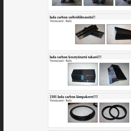
lada carbon szélvédőleszoritó!!
Versenyautó
•
Rally
lada carbon kesztyütartó takaró!!!
Versenyautó
•
Rally
2101 lada carbon lámpakeret!!!!
Versenyautó
•
Rally