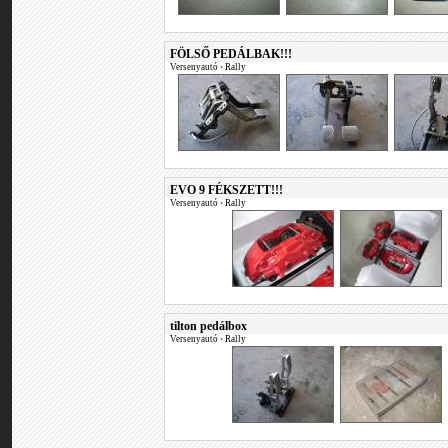
FÖLSŐ PEDÁLBAK!!!
Versenyautó
•
Rally
EVO 9 FÉKSZETT!!!
Versenyautó
•
Rally
tilton pedálbox
Versenyautó
•
Rally