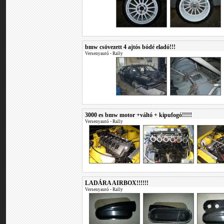
bmw csövezett 4 ajtós bódé eladó!!!
Versenyautó
•
Rally
3000 es bmw motor +váltó + kipufogó!!!!!
Versenyautó
•
Rally
LADÁRA AIRBOX!!!!!!
Versenyautó
•
Rally