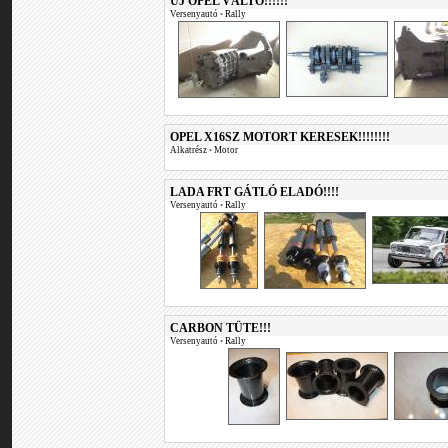
UJ OPEL VÁLTÓ!!!!!!
Versenyautó
•
Rally
OPEL X16SZ MOTORT KERESEK!!!!!!!!
Alkatrész
•
Motor
LADA FRT GÁTLÓ ELADÓ!!!!
Versenyautó
•
Rally
CARBON TÜTE!!!
Versenyautó
•
Rally