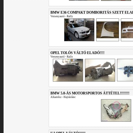
BMW E36 COMPAKT DOMBORITÁS SZETT ELAD
Versenyautó
•
Rally
OPEL TOLÓS VÁLTÓ ELADÓ!!!!
Versenyautó
•
Rally
BMW 5.0-ÁS MOTORSPORTOS ÁTTÉTEL!!!!!!!!
Alkatrész
•
Hajtáslánc