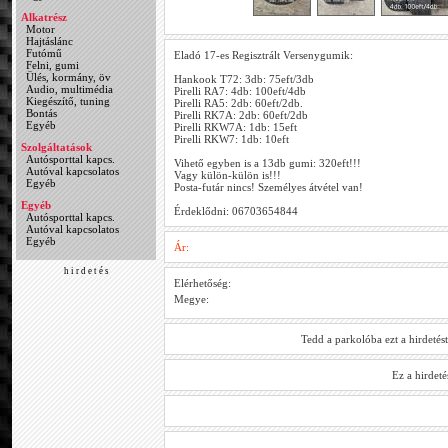
Alkatrész
Motor
Hajtáslánc
Futómű
Eladó 17-es Regisztrált Versenygumik:
Felni, gumi
Ülés, kormány, öv
Hankook T72: 3db: 75eft/3db
Audio, multimédia
Pirelli RA7: 4db: 100eft/4db
Kiegészítő, tuning
Pirelli RA5: 2db: 60eft/2db.
Bontás
Pirelli RK7A: 2db: 60eft/2db
Egyéb
Pirelli RKW7A: 1db: 15eft
Pirelli RKW7: 1db: 10eft
Szolgáltatások
Autósporttal kapcs.
Vihető egyben is a 13db gumi: 320eft!!!
Autóval kapcsolatos
Vagy külön-külön is!!!
Egyéb
Posta-futár nincs! Személyes átvétel van!
Egyéb
Érdeklődni: 06703654844
Autósporttal kapcs.
Autóval kapcsolatos
Egyéb
Ár:
h i r d e t é s
Elérhetőség:
Megye:
Tedd a parkolóba ezt a hirdetés
Ez a hirdet