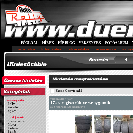
-->
FŐOLDAL
HÍREK
HÍRBLOG
VERSENYEK
FOTÓALBUM
összes hirdetés
hirdetés feladása
hirdetési szabályok
hirdetés kiemelés
médiaajá
Skoda Octavia mk1
<
Versenyautó / Rally
Versenyautó
17-es regisztrált versenygumik
Rally
Amatőr
Jász-Nagykun-Szolnok megye
Egyéb
Utcai jármű
Személyautó
Motor
Kisteher
Egyéb