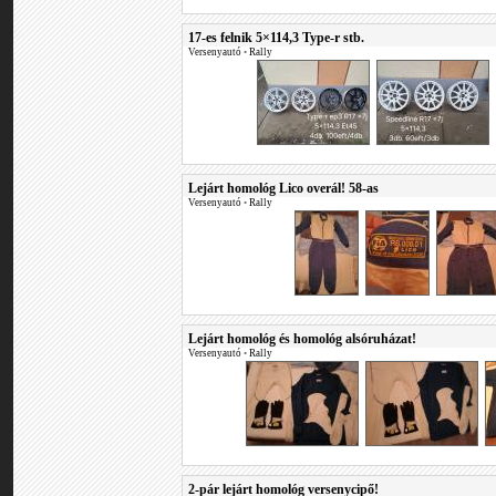
17-es felnik 5×114,3 Type-r stb.
Versenyautó
•
Rally
Lejárt homológ Lico overál! 58-as
Versenyautó
•
Rally
Lejárt homológ és homológ alsóruházat!
Versenyautó
•
Rally
2-pár lejárt homológ versenycipő!