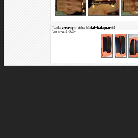
Lada versenyautóba hátfal+kalaptartó!
Versenyautó
•
Rally