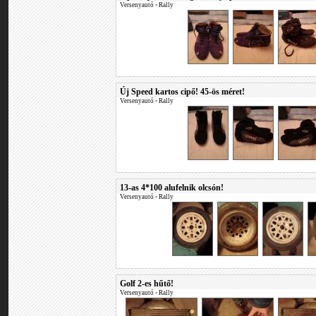
Versenyautó
•
Rally
Új Speed kartos cipő! 45-ös méret!
Versenyautó
•
Rally
13-as 4*100 alufelnik olcsón!
Versenyautó
•
Rally
Golf 2-es hűtő!
Versenyautó
•
Rally