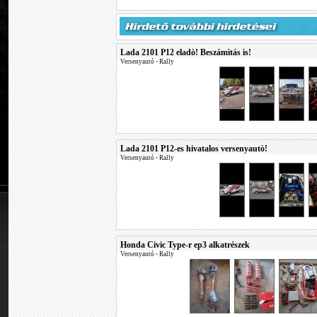
Lada 2101 P12 eladò! Beszámìtás is!
Versenyautó
•
Rally
Lada 2101 P12-es hivatalos versenyautò!
Versenyautó
•
Rally
Honda Civic Type-r ep3 alkatrészek
Versenyautó
•
Rally