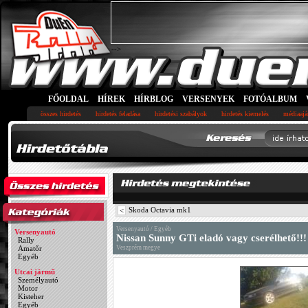
-->
FŐOLDAL
HÍREK
HÍRBLOG
VERSENYEK
FOTÓALBUM
összes hirdetés
hirdetés feladása
hirdetési szabályok
hirdetés kiemelés
médiaajá
Skoda Octavia mk1
<
Versenyautó / Egyéb
Versenyautó
Nissan Sunny GTi eladó vagy cserélhető!!!
Rally
Amatőr
Veszprém megye
Egyéb
Utcai jármű
Személyautó
Motor
Kisteher
Egyéb