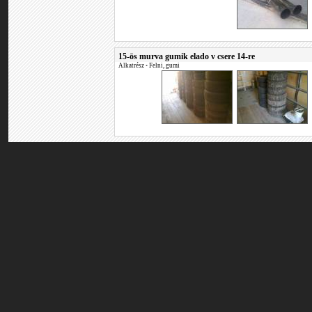
15-ös murva gumik elado v csere 14-re
Alkatrész
•
Felni, gumi