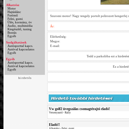
Alkatrész
Motor
Hajtáslánc
Futómű
Szuromi motor! Nagy tengely portolt polirozott hengerfej s
Felni, gumi
Ülés, kormány, öv
Audio, multimédia
Ár:
Kiegészítő, tuning
Bontás
Egyéb
Elérhetőség:
Megye:
Szolgáltatások
Autósporttal kapcs.
E-mail:
Autóval kapcsolatos
Egyéb
Tedd a parkolóba ezt a hirdetés
Egyéb
Autósporttal kapcs.
Autóval kapcsolatos
Ez a hirdet
Egyéb
h i r d e t é s
Vw golf2 üvegszálas csomagtérajtó eladó!
Versenyautó
•
Rally
Eladó!!
Alkatrész
•
Felni, gumi