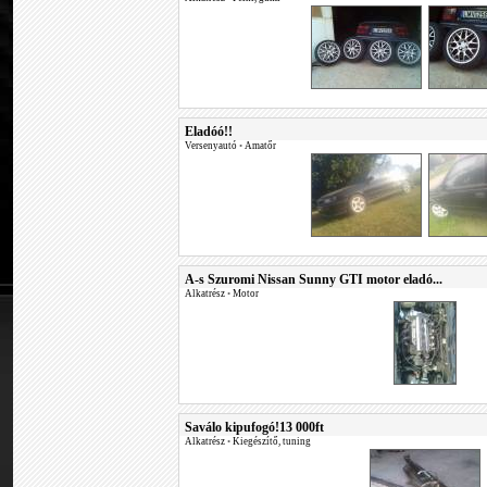
Eladóó!!
Versenyautó
•
Amatőr
A-s Szuromi Nissan Sunny GTI motor eladó...
Alkatrész
•
Motor
Saválo kipufogó!13 000ft
Alkatrész
•
Kiegészítő, tuning