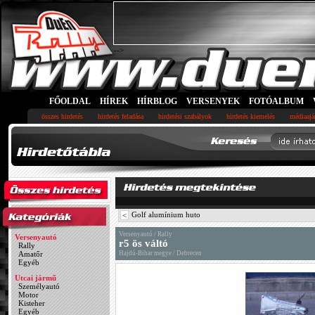
-->
FŐOLDAL
HÍREK
HÍRBLOG
VERSENYEK
FOTÓALBUM
összes hirdetés
hirdetés feladása
hirdetési szabályok
hirdetés kiemelés
médiaajá
Golf alumínium huto
<
Versenyautó / Rally
Versenyautó
r5 ös váltó
Rally
Amatőr
Hajdú-Bihar megye / Debrecen
Egyéb
Utcai jármű
Személyautó
Motor
Kisteher
Egyéb