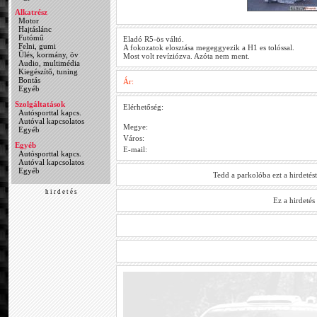
Alkatrész
Motor
Hajtáslánc
Futómű
Eladó R5-ös váltó.
Felni, gumi
A fokozatok elosztása megeggyezik a H1 es tolóssal.
Ülés, kormány, öv
Most volt revíziózva. Azóta nem ment.
Audio, multimédia
Kiegészítő, tuning
Bontás
Ár:
Egyéb
Szolgáltatások
Elérhetőség:
Autósporttal kapcs.
Autóval kapcsolatos
Megye:
Egyéb
Város:
Egyéb
E-mail:
Autósporttal kapcs.
Autóval kapcsolatos
Egyéb
Tedd a parkolóba ezt a hirdetés
h i r d e t é s
Ez a hirdeté