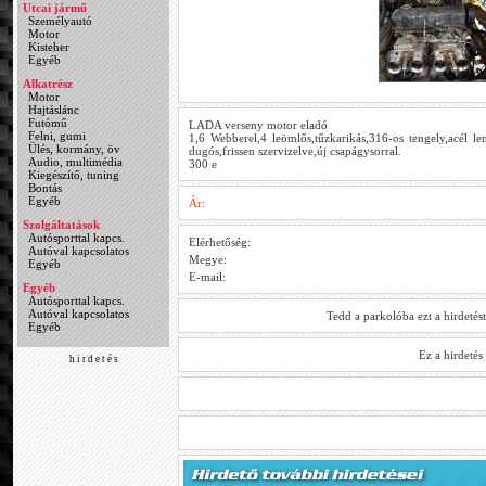
Utcai jármű
Személyautó
Motor
Kisteher
Egyéb
Alkatrész
Motor
Hajtáslánc
Futómű
LADA verseny motor eladó
Felni, gumi
1,6 Webberel,4 leömlős,tűzkarikás,316-os tengely,acél lend
Ülés, kormány, öv
dugós,frissen szervizelve,új csapágysorral.
Audio, multimédia
300 e
Kiegészítő, tuning
Bontás
Egyéb
Ár:
Szolgáltatások
Autósporttal kapcs.
Elérhetőség:
Autóval kapcsolatos
Megye:
Egyéb
E-mail:
Egyéb
Autósporttal kapcs.
Autóval kapcsolatos
Tedd a parkolóba ezt a hirdetés
Egyéb
Ez a hirdeté
h i r d e t é s