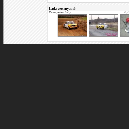
Lada versenyautó
Versenyautó
•
Rally
Győ