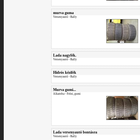
murva guma
Versenyautó
•
Rally
Lada nagyfék.
Versenyautó
•
Rally
Hidrós kézifék
Versenyautó
•
Rally
Murva gumi...
Alkatrész
•
Felni, gumi
Lada versenyautó bontásra
Versenyautó
•
Rally