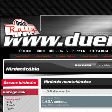
Azonnal hadra fogható :).
Ennyiért ajándék. alkatre_z" />
Azonnal hadra fogható :).
Ennyiért ajándék. alkatre_z" />
-->
FŐOLDAL
HÍREK
HÍRBLOG
VERSENYEK
FOTÓALBUM
összes hirdetés
hirdetés feladása
hirdetési szabályok
hirdetés kiemelés
médiaajá
Golf alumínium huto
<
Utcai jármű / Motor
Versenyautó
LADA motor...
Rally
Amatőr
Győr-Moson-Sopron megye
Egyéb