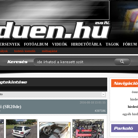
ERSENYEK
FOTÓALBUM
VIDEÓK
HIRDETŐTÁBLA
TAGOK
FÓRUM
abályok
hirdetés kiemelés
médiaajánlat
össz
to
>
hirde
2016-08-18 13:01:55
i (SR20de)
hirdet
e
#207596
egyéb hird