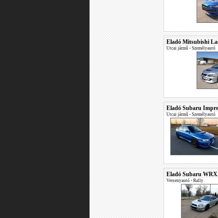
Eladó Mitsubishi L
Utcai jármű
•
Személyautó
Eladó Subaru Impre
Utcai jármű
•
Személyautó
Eladó Subaru WRX ST
Versenyautó
•
Rally