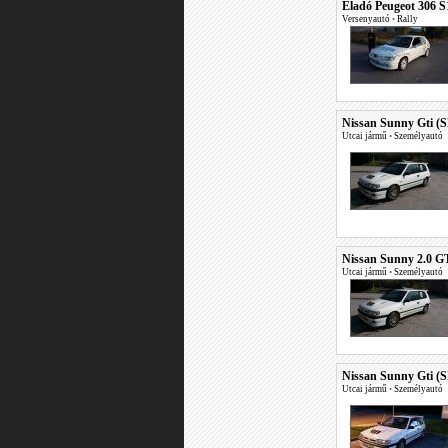
Eladó Peugeot 306 S
Versenyautó
•
Rally
Nissan Sunny Gti (
Utcai jármű
•
Személyautó
Nissan Sunny 2.0 G
Utcai jármű
•
Személyautó
Nissan Sunny Gti (
Utcai jármű
•
Személyautó