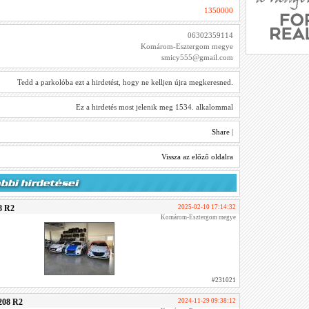
1350000
06302359114
Komárom-Esztergom megye
smicy555@gmail.com
Tedd a parkolóba ezt a hirdetést, hogy ne kelljen újra megkeresned.
Ez a hirdetés most jelenik meg 1534. alkalommal
Share
|
Vissza az előző oldalra
8 R2
2025-02-10 17:14:32
Komárom-Esztergom megye
#231021
208 R2
2024-11-29 09:38:12