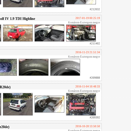
#212032
lf IV 1.9 TDI Highline
2017-01-19 00:25:19
Komárom-Esztergom megye
#211402
2016-11-23 21:51:34
Komárom-Esztergom megye
#209888
SR20de)
2016-11-04 10:48:33
Komárom-Esztergom megye
#209392
r20de)
2016-10-28 13:50:50
Komárom-Esztergom megye