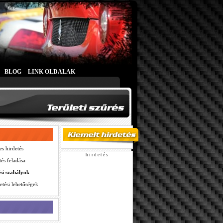
BLOG
LINK OLDALAK
es hirdetés
h i r d e t é s
tés feladása
ési szabályok
etési lehetőségek