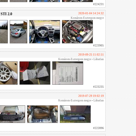
#224231
STI 2.0
2020-01-04 14:24:32
Komárom-Esztergom megye
#223905
2019-09-25 11:02:51
Komárom-Esztergom megye • Lábatlan
#223235
2019-07-29 19:02:19
Komárom-Esztergom megye • Lábatlan
#222896