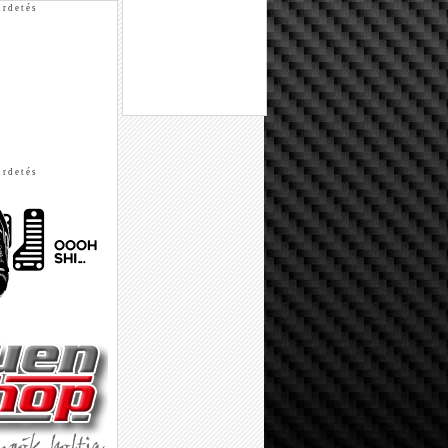
 r d e t é s
 r d e t é s