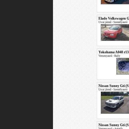
Elado Volkswagen Go
Utcai jármű
•
Személyautó
Yokohama A048 r13
Versenyautó
•
Rally
Nissan Sunny Gti (
Utcai jármű
•
Személyautó
Nissan Sunny Gti (S
Versenyautó
•
Amatőr