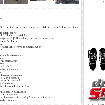
h i
e
i
20de motor (forgalmiba bejegyezve) felújítva japánból rendelt tomei
ó direkt szűrő
bök kilakatolva másfél éve
éges váltó jó állapotban, márciusban beszerelve
h i
spirál áprilisban
tor
y csapágyak cserélve az elmúlt 2évben
fék
mpa 2 éve beszerelve
usban
ítás márciusban
sban
elől-hátul
rben kicserélve
ter
n kábelezve+antenna
rok 2 éve cserélve
e áprilisban cserélve
ta van benne
b alkatrész le lett cserélve.
sukló cserélve áprilisban
rilisban cserélve
oszdamentes nyílt kipufogó rendszer épített dobbal
ovden cserélve