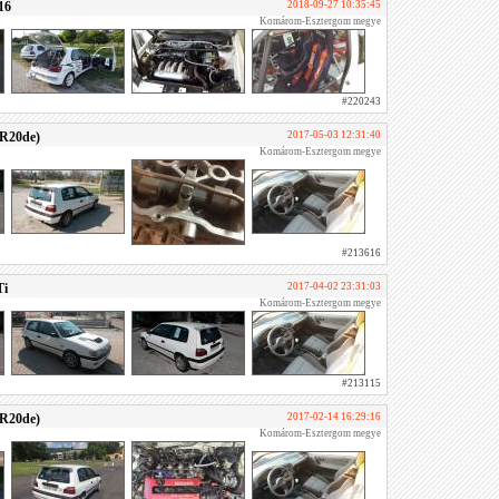
16
2018-09-27 10:35:45
Komárom-Esztergom megye
#220243
SR20de)
2017-05-03 12:31:40
Komárom-Esztergom megye
#213616
Ti
2017-04-02 23:31:03
Komárom-Esztergom megye
#213115
SR20de)
2017-02-14 16:29:16
Komárom-Esztergom megye