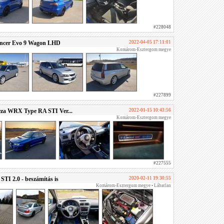
#228048
ancer Evo 9 Wagon LHD
2022-04-05 17:11:01
Komárom-Esztergom megye
#227899
za WRX Type RA STI Ver...
2022-01-15 10:43:56
Komárom-Esztergom megye
#227555
I 2.0 - beszámítás is
2020-02-11 19:30:55
Komárom-Esztergom megye • Lábatlan