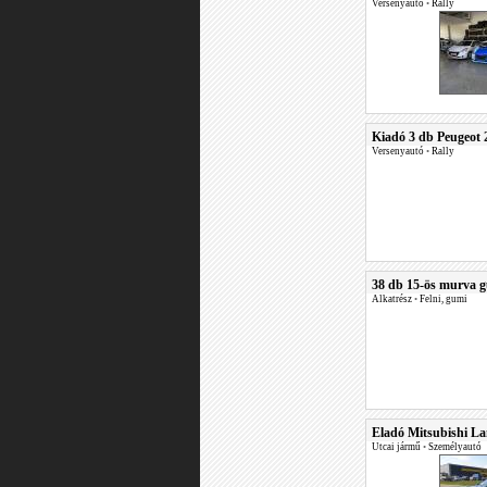
Versenyautó
•
Rally
Kiadó 3 db Peugeot 
Versenyautó
•
Rally
38 db 15-ös murva 
Alkatrész
•
Felni, gumi
Eladó Mitsubishi L
Utcai jármű
•
Személyautó