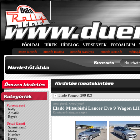
-->
FŐOLDAL
HÍREK
HÍRBLOG
VERSENYEK
FOTÓALBUM
összes hirdetés
hirdetés feladása
hirdetési szabályok
hirdetés kiemelés
médiaajá
Eladó Peugeot 208 R2!
<
Utcai jármű / Személyautó
Versenyautó
Eladó Mitsubishi Lancer Evo 9 Wagon L
Rally
Amatőr
Komárom-Esztergom megye
Egyéb
Utcai jármű
Személyautó
Motor
Kisteher
Egyéb