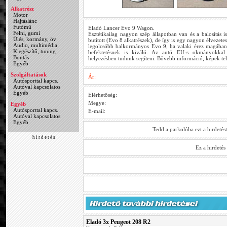
Alkatrész
Motor
Hajtáslánc
Futómű
Eladó Lancer Evo 9 Wagon.
Felni, gumi
Esztétikailag nagyon szép állapotban van és a balosítás is
Ülés, kormány, öv
butított (Evo 8 alkatrészek), de így is egy nagyon élvezete
Audio, multimédia
legolcsóbb balkormányos Evo 9, ha valaki érez magában ha
Kiegészítő, tuning
befektetésnek is kiváló. Az autó EU-s okmányokkal
Bontás
helyezésben tudunk segíteni. Bővebb információ, képek te
Egyéb
Szolgáltatások
Ár:
Autósporttal kapcs.
Autóval kapcsolatos
Egyéb
Elérhetőség:
Megye:
Egyéb
Autósporttal kapcs.
E-mail:
Autóval kapcsolatos
Egyéb
Tedd a parkolóba ezt a hirdetés
h i r d e t é s
Ez a hirdeté
Eladó 3x Peugeot 208 R2