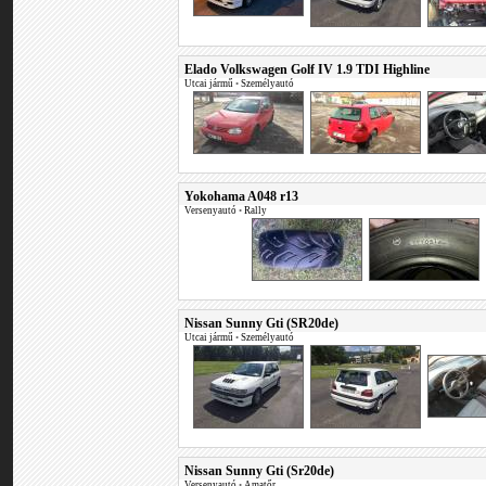
Elado Volkswagen Golf IV 1.9 TDI Highline
Utcai jármű
•
Személyautó
Yokohama A048 r13
Versenyautó
•
Rally
Nissan Sunny Gti (SR20de)
Utcai jármű
•
Személyautó
Nissan Sunny Gti (Sr20de)
Versenyautó
•
Amatőr