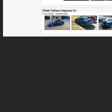
Elado Subaru Impreza Gt
Utcai jármű
•
Személyautó