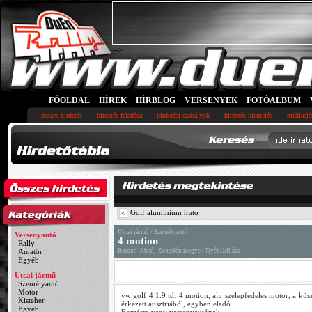
-->
FŐOLDAL
HÍREK
HÍRBLOG
VERSENYEK
FOTÓALBUM
összes hirdetés
hirdetés feladása
hirdetési szabályok
hirdetés kiemelés
médiaajá
Golf alumínium huto
<
Utcai jármű / Személyautó
Versenyautó
4 motion
Rally
Amatőr
Borsod-Abaúj-Zemplén megye / Nyékládháza
Egyéb
Utcai jármű
Személyautó
Motor
vw golf 4 1.9 tdi 4 motion, alu szelepfedeles motor, a k
Kisteher
érkezett ausztriából, egyben eladó.
Egyéb