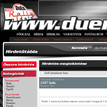
-->
FŐOLDAL
HÍREK
HÍRBLOG
VERSENYEK
FOTÓALBUM
összes hirdetés
hirdetés feladása
hirdetési szabályok
hirdetés kiemelés
médiaajá
Golf alumínium huto
<
Utcai jármű / Személyautó
Versenyautó
2107 lada
Rally
Amatőr
Budapest / Pest
Egyéb
Utcai jármű
Személyautó
Motor
Eladó 1 széria kockalada teljesen szeria lejárt vizsgával 2 ho
Kisteher
Egyéb