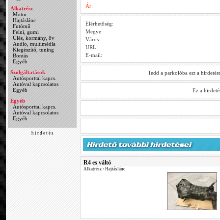
Ár:
Alkatrész
Motor
Hajtáslánc
Elérhetőség:
Futómű
Megye:
Felni, gumi
Ülés, kormány, öv
Város:
Audio, multimédia
URL:
Kiegészítő, tuning
E-mail:
Bontás
Egyéb
Szolgáltatások
Tedd a parkolóba ezt a hirdetés
Autósporttal kapcs.
Autóval kapcsolatos
Egyéb
Ez a hirdet
Egyéb
Autósporttal kapcs.
Autóval kapcsolatos
Egyéb
h i r d e t é s
R4 es váltó
Alkatrész
•
Hajtáslánc