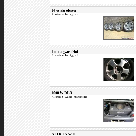
14-es alu olcsón
Alkatrész
•
Felni, gumi
honda gyári felni
Alkatrész
•
Felni, gumi
1000 W DLD
Alkatrész
•
Audio, multimédia
N O K I A 5230