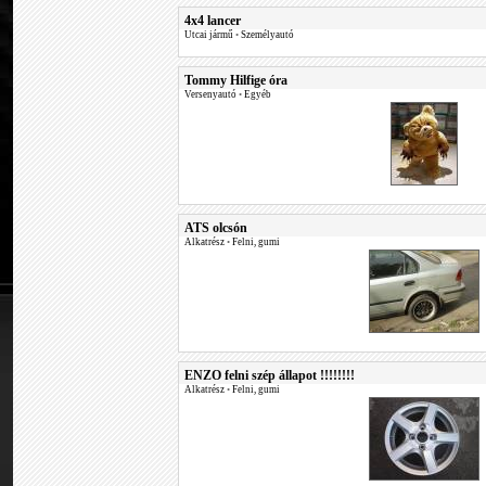
4x4 lancer
Utcai jármű
•
Személyautó
Tommy Hilfige óra
Versenyautó
•
Egyéb
ATS olcsón
Alkatrész
•
Felni, gumi
ENZO felni szép állapot !!!!!!!!
Alkatrész
•
Felni, gumi