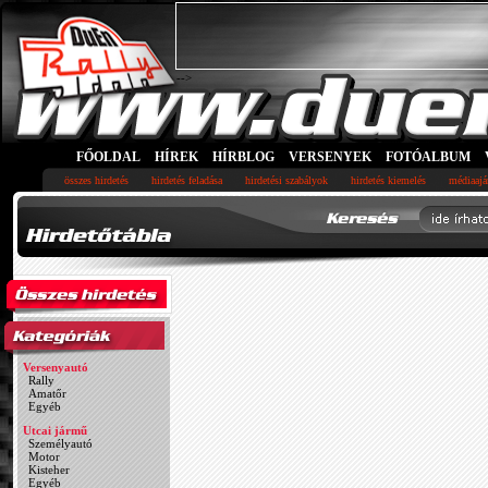
-->
FŐOLDAL
HÍREK
HÍRBLOG
VERSENYEK
FOTÓALBUM
összes hirdetés
hirdetés feladása
hirdetési szabályok
hirdetés kiemelés
médiaajá
Versenyautó
Rally
Amatőr
Egyéb
Utcai jármű
Személyautó
Motor
Kisteher
Egyéb