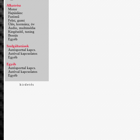
Alkatrész
Motor
Hajtáslánc
Futómű
Felni, gumi
Ülés, kormány, öv
Audio, multimédia
Kiegészítő, tuning
Bontás
Egyéb
Szolgáltatások
Autósporttal kapcs.
Autóval kapcsolatos
Egyéb
Egyéb
Autósporttal kapcs.
Autóval kapcsolatos
Egyéb
h i r d e t é s