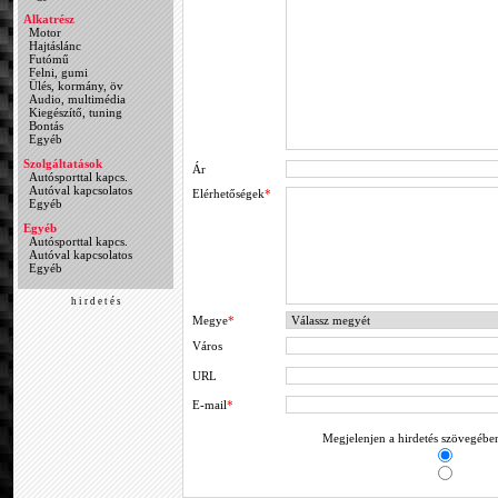
Alkatrész
Motor
Hajtáslánc
Futómű
Felni, gumi
Ülés, kormány, öv
Audio, multimédia
Kiegészítő, tuning
Bontás
Egyéb
Szolgáltatások
Ár
Autósporttal kapcs.
Autóval kapcsolatos
Elérhetőségek
*
Egyéb
Egyéb
Autósporttal kapcs.
Autóval kapcsolatos
Egyéb
h i r d e t é s
Megye
*
Város
URL
E-mail
*
Megjelenjen a hirdetés szövegében