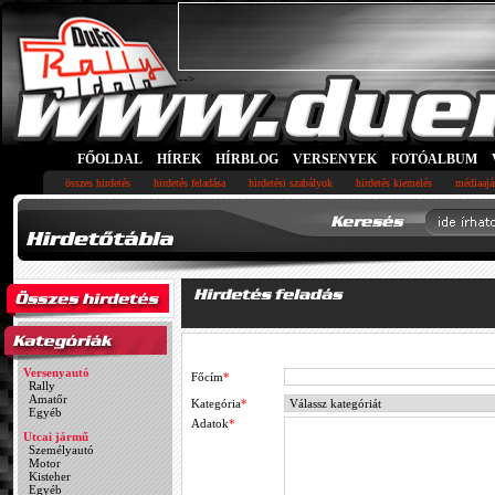
-->
FŐOLDAL
HÍREK
HÍRBLOG
VERSENYEK
FOTÓALBUM
összes hirdetés
hirdetés feladása
hirdetési szabályok
hirdetés kiemelés
médiaajá
Versenyautó
Főcím
*
Rally
Amatőr
Kategória
*
Egyéb
Adatok
*
Utcai jármű
Személyautó
Motor
Kisteher
Egyéb