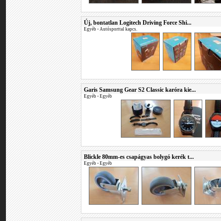
Új, bontatlan Logitech Driving Force Shi...
Egyéb
•
Autósporttal kapcs.
Garis Samsung Gear S2 Classic karóra kie...
Egyéb
•
Egyéb
Blickle 80mm-es csapágyas bolygó kerék t...
Egyéb
•
Egyéb