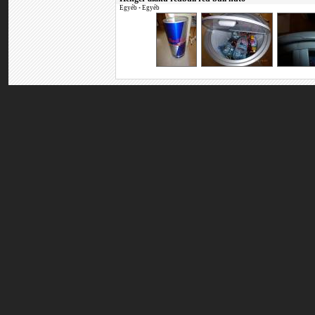
Egyéb
•
Egyéb