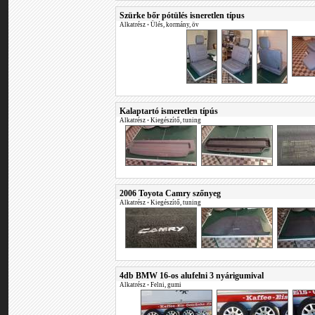
Szürke bőr pótülés isneretlen típus
Alkatrész
•
Ülés, kormány, öv
Kalaptartó ismeretlen típús
Alkatrész
•
Kiegészítő, tuning
2006 Toyota Camry szőnyeg
Alkatrész
•
Kiegészítő, tuning
4db BMW 16-os alufelni 3 nyárigumival
Alkatrész
•
Felni, gumi