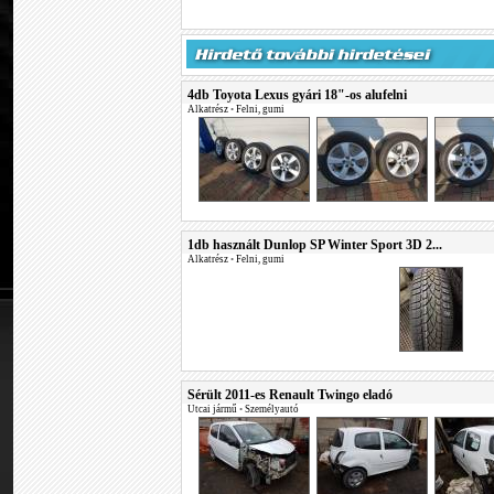
4db Toyota Lexus gyári 18"-os alufelni
Alkatrész
•
Felni, gumi
1db használt Dunlop SP Winter Sport 3D 2...
Alkatrész
•
Felni, gumi
Sérült 2011-es Renault Twingo eladó
Utcai jármű
•
Személyautó