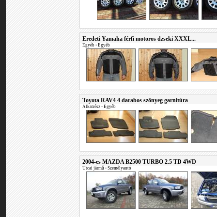
Eredeti Yamaha férfi motoros dzseki XXXL...
Egyéb
•
Egyéb
Toyota RAV4 4 darabos szőnyeg garnitúra
Alkatrész
•
Egyéb
2004-es MAZDA B2500 TURBO 2.5 TD 4WD
Utcai jármű
•
Személyautó