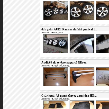
4db gyári AUDI Ramses alufelni gumival 1...
Alkatrész
•
Felni, gumi
Audi A8 alu tetőcsomagtartó féláron
Alkatrész
•
Kiegészítő, tuning
Gyári Audi A8 gumiszőnyeg garnitúra 4E0....
Alkatrész
•
Kiegészítő, tuning