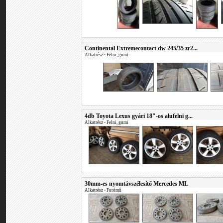
Continental Extremecontact dw 245/35 zr2...
Alkatrész
•
Felni, gumi
4db Toyota Lexus gyári 18"-os alufelni g...
Alkatrész
•
Felni, gumi
30mm-es nyomtávszélesítő Mercedes ML
Alkatrész
•
Futómű