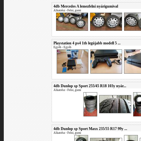
4db Mercedes A lemezfelni nyárigumival
Alkatrész
•
Felni, gumi
Playstation 4 ps4 1tb legújabb modell 5 ...
Egyéb
•
Egyéb
4db Dunlop sp Sport 255/45 R18 103y nyár...
Alkatrész
•
Felni, gumi
4db Dunlop sp Sport Maxx 235/55 R17 99y ...
Alkatrész
•
Felni, gumi