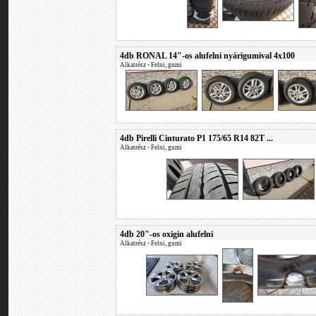
4db RONAL 14"-os alufelni nyárigumival 4x100
Alkatrész
•
Felni, gumi
4db Pirelli Cinturato P1 175/65 R14 82T ...
Alkatrész
•
Felni, gumi
4db 20"-os oxigin alufelni
Alkatrész
•
Felni, gumi