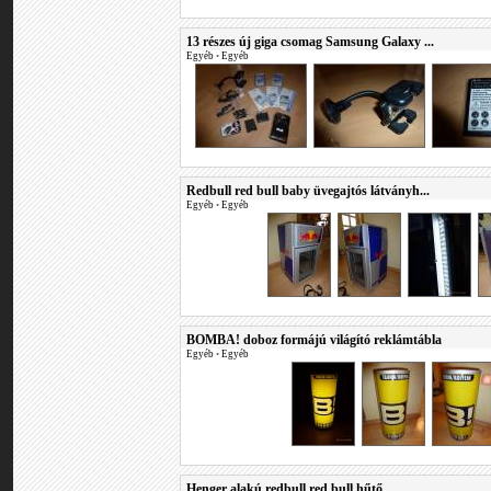
13 részes új giga csomag Samsung Galaxy ...
Egyéb
•
Egyéb
Redbull red bull baby üvegajtós látványh...
Egyéb
•
Egyéb
BOMBA! doboz formájú világító reklámtábla
Egyéb
•
Egyéb
Henger alakú redbull red bull hűtő