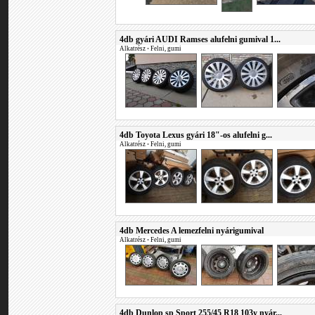
4db gyári AUDI Ramses alufelni gumival 1...
Alkatrész
•
Felni, gumi
4db Toyota Lexus gyári 18"-os alufelni g...
Alkatrész
•
Felni, gumi
4db Mercedes A lemezfelni nyárigumival
Alkatrész
•
Felni, gumi
4db Dunlop sp Sport 255/45 R18 103y nyár...