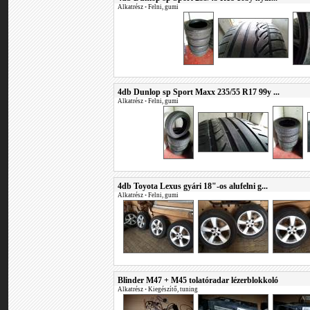
Alkatrész
•
Felni, gumi
4db Dunlop sp Sport Maxx 235/55 R17 99y ...
Alkatrész
•
Felni, gumi
4db Toyota Lexus gyári 18"-os alufelni g...
Alkatrész
•
Felni, gumi
Blinder M47 + M45 tolatóradar lézerblokkoló
Alkatrész
•
Kiegészítő, tuning