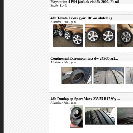
Playstation 4 PS4 játékok eladók 2000.-Ft-tól
Egyéb
•
Egyéb
4db Toyota Lexus gyári 18"-os alufelni g...
Alkatrész
•
Felni, gumi
Continental Extremecontact dw 245/35 zr2...
Alkatrész
•
Felni, gumi
4db Dunlop sp Sport Maxx 235/55 R17 99y ...
Alkatrész
•
Felni, gumi