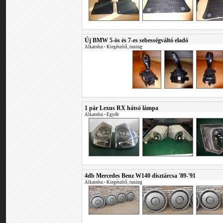
Új BMW 5-ös és 7-es sebességváltó eladó
Alkatrész
•
Kiegészítő, tuning
1 pár Lexus RX hátsó lámpa
Alkatrész
•
Egyéb
4db Mercedes Benz W140 dísztárcsa '89-'91
Alkatrész
•
Kiegészítő, tuning