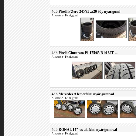
4db Pirelli P Zero 245/35 zr20 95y nyárigumi
Alkatrész
•
Felni, gumi
4db Pirelli Cinturato P1 175/65 R14 82T ...
Alkatrész
•
Felni, gumi
4db Mercedes A lemezfelni nyárigumival
Alkatrész
•
Felni, gumi
4db RONAL 14"-os alufelni nyárigumival
Alkatrész
•
Felni, gumi