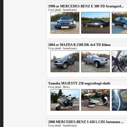
1998-as MERCEDES-BENZ E 300 TD Avantgard...
Utcai jármű
•
Személyautó
2004-es MAZDA B 2500 DK 4x4 TD Klima
Utcai jármű
•
Személyautó
Yamaha MAJESTY 250 nagyrobogó eladó
Utcai jármű
•
Motor
2008 MERCEDES-BENZ S 420 L CDI Automata ...
Utcai jármű
•
Személyautó