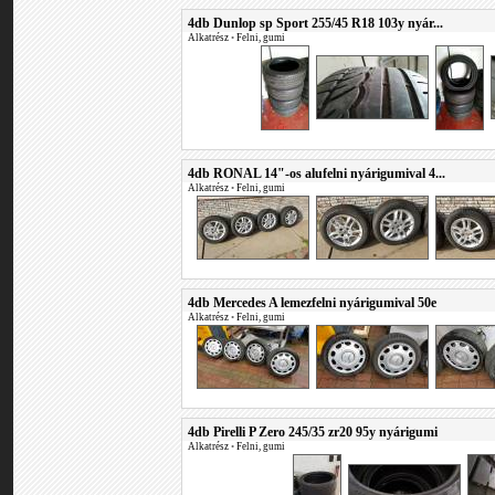
4db Dunlop sp Sport 255/45 R18 103y nyár...
Alkatrész
•
Felni, gumi
4db RONAL 14"-os alufelni nyárigumival 4...
Alkatrész
•
Felni, gumi
4db Mercedes A lemezfelni nyárigumival 50e
Alkatrész
•
Felni, gumi
4db Pirelli P Zero 245/35 zr20 95y nyárigumi
Alkatrész
•
Felni, gumi