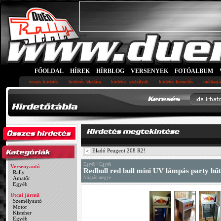
-->
FŐOLDAL
HÍREK
HÍRBLOG
VERSENYEK
FOTÓALBUM
összes hirdetés
hirdetés feladása
hirdetési szabályok
hirdetés kiemelés
médiaajá
Eladó Peugeot 208 R2!
<
Egyéb / Egyéb
Versenyautó
Redbull red bull mini UV lámpás party hű
Rally
Amatőr
Nógrád megye
Egyéb
Utcai jármű
Személyautó
Motor
Kisteher
Egyéb