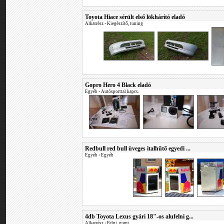
Toyota Hiace sérült első lökhárító eladó
Alkatrész
•
Kiegészítő, tuning
Gopro Hero 4 Black eladó
Egyéb
•
Autósporttal kapcs.
Redbull red bull üveges italhűtő egyedi ...
Egyéb
•
Egyéb
4db Toyota Lexus gyári 18"-os alufelni g...
Alkatrész
•
Felni, gumi