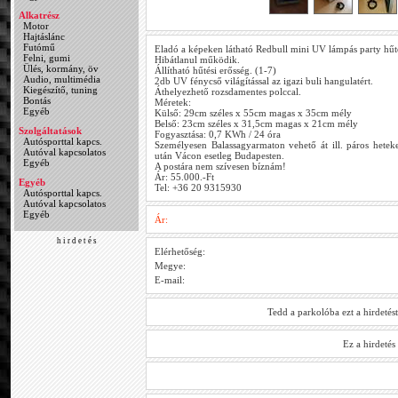
Alkatrész
Motor
Hajtáslánc
Futómű
Eladó a képeken látható Redbull mini UV lámpás party hűt
Felni, gumi
Hibátlanul működik.
Ülés, kormány, öv
Állítható hűtési erősség. (1-7)
Audio, multimédia
2db UV fénycső világítással az igazi buli hangulatért.
Kiegészítő, tuning
Áthelyezhető rozsdamentes polccal.
Bontás
Méretek:
Egyéb
Külső: 29cm széles x 55cm magas x 35cm mély
Belső: 23cm széles x 31,5cm magas x 21cm mély
Szolgáltatások
Fogyasztása: 0,7 KWh / 24 óra
Autósporttal kapcs.
Személyesen Balassagyarmaton vehető át ill. páros hetek
Autóval kapcsolatos
után Vácon esetleg Budapesten.
Egyéb
A postára nem szívesen bíznám!
Ár: 55.000.-Ft
Egyéb
Tel: +36 20 9315930
Autósporttal kapcs.
Autóval kapcsolatos
Egyéb
Ár:
h i r d e t é s
Elérhetőség:
Megye:
E-mail:
Tedd a parkolóba ezt a hirdetés
Ez a hirdeté