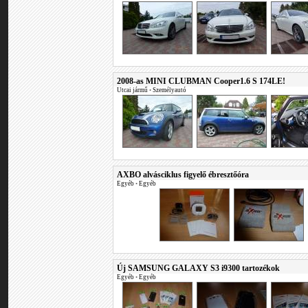
2008-as MINI CLUBMAN Cooper1.6 S 174LE!
Utcai jármű
•
Személyautó
AXBO alvásciklus figyelő ébresztőóra
Egyéb
•
Egyéb
Új SAMSUNG GALAXY S3 i9300 tartozékok
Egyéb
•
Egyéb