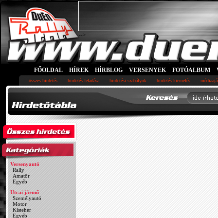
-->
FŐOLDAL
HÍREK
HÍRBLOG
VERSENYEK
FOTÓALBUM
összes hirdetés
hirdetés feladása
hirdetési szabályok
hirdetés kiemelés
médiaajá
Versenyautó
Rally
Amatőr
Egyéb
Utcai jármű
Személyautó
Motor
Kisteher
Egyéb