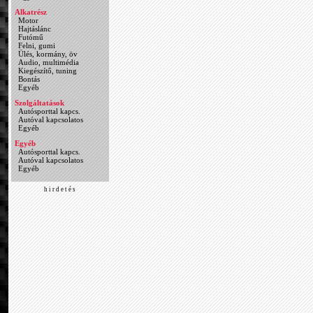
Alkatrész
Motor
Hajtáslánc
Futómű
Felni, gumi
Ülés, kormány, öv
Audio, multimédia
Kiegészítő, tuning
Bontás
Egyéb
Szolgáltatások
Autósporttal kapcs.
Autóval kapcsolatos
Egyéb
Egyéb
Autósporttal kapcs.
Autóval kapcsolatos
Egyéb
h i r d e t é s