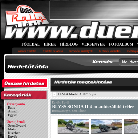
-->
FŐOLDAL
HÍREK
HÍRBLOG
VERSENYEK
FOTÓALBUM
összes hirdetés
hirdetés feladása
hirdetési szabályok
hirdetés kiemelés
médiaajá
TESLA Model X 20” Slipst
<
Egyéb / Egyéb
Versenyautó
BLYSS SONDA II 4 m autószállító tréler
Rally
Amatőr
Baranya megye / Szentlőrinc
Egyéb
Utcai jármű
Személyautó
Motor
Kisteher
Egyéb