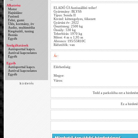
Alkatrész
ELADÓ ÚJ Autószállító tréler!
Motor
Gyártmány: BLYSS
Hajtáslánc
Típus: Sonda II
Futómű
Kivitel: kéttengelyes, fékezett
Felni, gumi
Gyártási év: 2022
Ülés, kormány, öv
Össztömeg: 2500 kg
Audio, multimédia
Önsúly: 530 kg
Kiegészítő, tuning
Teherbírás: 1970 kg
Bontás
Méret: 4 m x 1,95 m
Egyéb
Abroncs: 195/55R10C
Ráfutófék: van
Szolgáltatások
Autósporttal kapcs.
Autóval kapcsolatos
Ár:
Egyéb
Egyéb
Autósporttal kapcs.
Elérhetőség:
Autóval kapcsolatos
Egyéb
Megye:
Város:
h i r d e t é s
Tedd a parkolóba ezt a hirdetés
Ez a hirdet