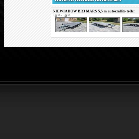
NIEWIADÓW BR3 MARS 5,5 m autószállító tréler
Egyéb
•
Egyéb