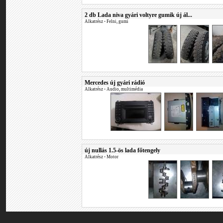
2 db Lada niva gyári voltyre gumik új ál...
Alkatrész
•
Felni, gumi
Mercedes új gyári rádió
Alkatrész
•
Audio, multimédia
új nullás 1.5-ös lada főtengely
Alkatrész
•
Motor