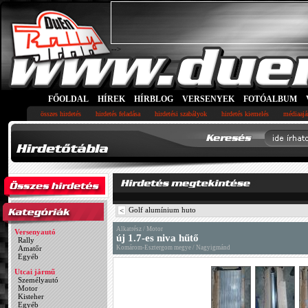
-->
FŐOLDAL
HÍREK
HÍRBLOG
VERSENYEK
FOTÓALBUM
összes hirdetés
hirdetés feladása
hirdetési szabályok
hirdetés kiemelés
médiaajá
Golf alumínium huto
<
Alkatrész / Motor
Versenyautó
új 1.7-es niva hűtő
Rally
Amatőr
Komárom-Esztergom megye / Nagyigmánd
Egyéb
Utcai jármű
Személyautó
Motor
Kisteher
Egyéb