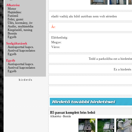
Alkatrész
Motor
Hajtáslánc
Futómű
eladó vadiúj alu hűtő autóban nem volt sértetlen
Felni, gumi
Ülés, kormány, öv
Audio, multimédia
Ár:
Kiegészítő, tuning
Bontás
Egyéb
Elérhetőség:
Megye:
Szolgáltatások
Autósporttal kapcs.
Város:
Autóval kapcsolatos
Egyéb
Tedd a parkolóba ezt a hirdetés
Egyéb
Autósporttal kapcs.
Autóval kapcsolatos
Ez a hirdeté
Egyéb
h i r d e t é s
B5 passat komplett bézs belső
Alkatrész
•
Bontás