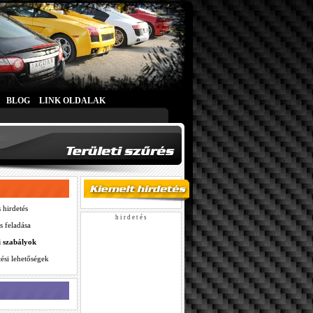
BLOG
LINK OLDALAK
 hirdetés
h i r d e t é s
s feladása
i szabályok
ési lehetőségek