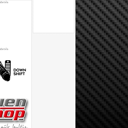
 d e t é s
 d e t é s