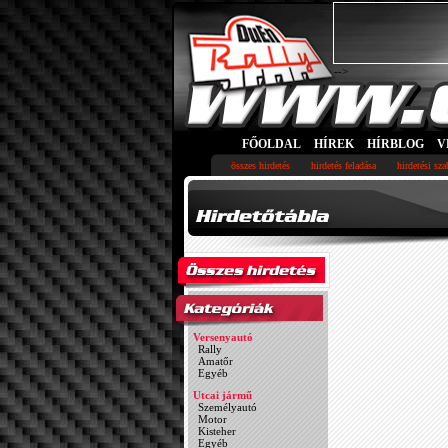
-->
FŐOLDAL
HÍREK
HÍRBLOG
V
összes hirdetés
hirdetés feladása
hirdetési sz
Versenyautó
Rally
Amatőr
Egyéb
Utcai jármű
Személyautó
Motor
Kisteher
Egyéb