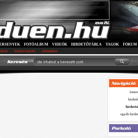
ERSENYEK
FOTÓALBUM
VIDEÓK
HIRDETŐTÁBLA
TAGOK
FÓRUM
abályok
hirdetés kiemelés
médiaajánlat
összes
hirdeté
hirdetés
egyéb hirdet