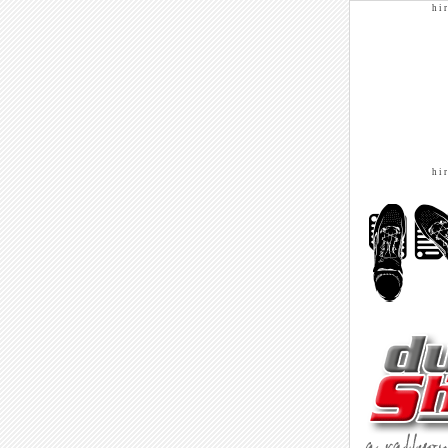
h i r
h i r