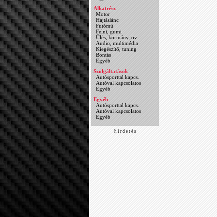
Alkatrész
Motor
Hajtáslánc
Futómű
Felni, gumi
Ülés, kormány, öv
Audio, multimédia
Kiegészítő, tuning
Bontás
Egyéb
Szolgáltatások
Autósporttal kapcs.
Autóval kapcsolatos
Egyéb
Egyéb
Autósporttal kapcs.
Autóval kapcsolatos
Egyéb
h i r d e t é s