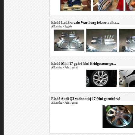
Eladó Ladára való Wartburg fékszett alka...
Alkatrész
•
Egyéb
Eladó Mini 17 gyári felni Bridgestone gu...
Alkatrész
•
Felni, gumi
Eladó Audi Q3 vadonatúj 17 felni garnitúra!
Alkatrész
•
Felni, gumi