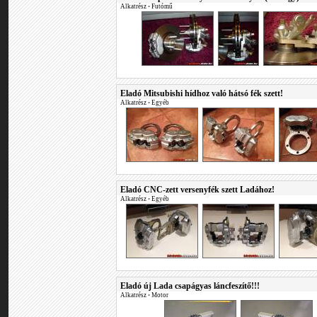
Alkatrész
•
Futómű
Eladó Mitsubishi hídhoz való hátsó fék szett!
Alkatrész
•
Egyéb
Eladó CNC-zett versenyfék szett Ladához!
Alkatrész
•
Egyéb
Eladó új Lada csapágyas láncfeszítő!!!
Alkatrész
•
Motor