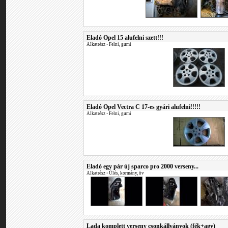
Eladó Opel 15 alufelni szett!!!
Alkatrész
•
Felni, gumi
Eladó Opel Vectra C 17-es gyári alufelni!!!!!
Alkatrész
•
Felni, gumi
Eladó egy pár új sparco pro 2000 verseny...
Alkatrész
•
Ülés, kormány, öv
Lada komplett verseny csonkállványok (fék+agy)