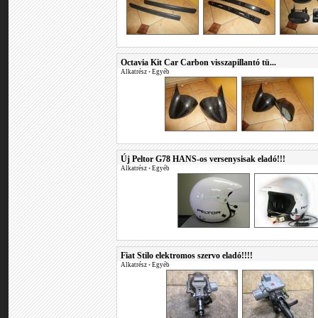
Octavia Kit Car Carbon visszapillantó tü...
Alkatrész
•
Egyéb
Új Peltor G78 HANS-os versenysisak eladó!!!
Alkatrész
•
Egyéb
Fiat Stilo elektromos szervo eladó!!!!
Alkatrész
•
Egyéb