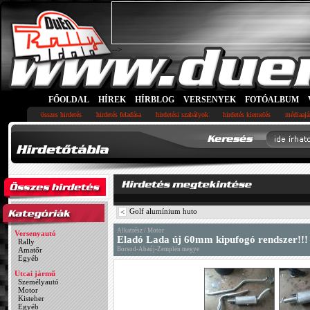
-->
FŐOLDAL
HÍREK
HÍRBLOG
VERSENYEK
FOTÓALBUM
összes hirdetés
hirdetés feladása
hirdetési szabályok
hirdetés kiemelés
médiaajá
Golf alumínium huto
<
Alkatrész / Motor
Versenyautó
Eladó Lada új 60mm kipufogó rendszer!!!
Rally
Amatőr
Borsod-Abaúj-Zemplén megye
Egyéb
Utcai jármű
Személyautó
Motor
Kisteher
Egyéb