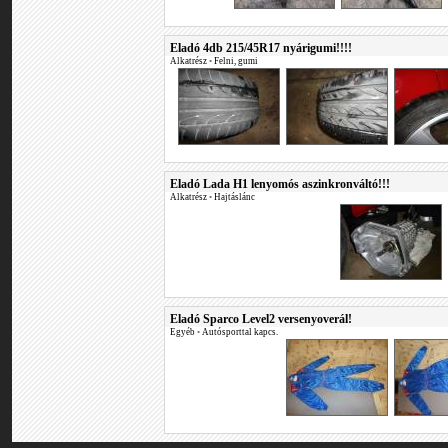
Eladó 4db 215/45R17 nyárigumi!!!!
Alkatrész
•
Felni, gumi
Eladó Lada H1 lenyomós aszinkronváltó!!!
Alkatrész
•
Hajtáslánc
Eladó Sparco Level2 versenyoverál!
Egyéb
•
Autósporttal kapcs.