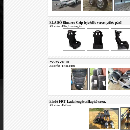
ELADÓ Bimarco Grip fejvédős versenyülés pár!!!
Alkatrész
•
Ülés, kormány, öv
255/35 ZR 20
Alkatrész
•
Felni, gumi
Eladó FRT Lada lengéscsillapító szett.
Alkatrész
•
Futómű