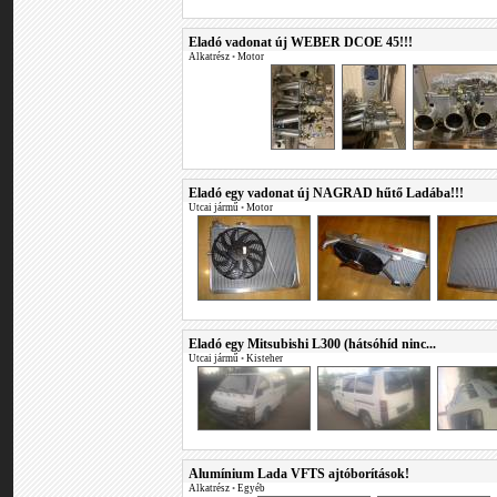
Eladó vadonat új WEBER DCOE 45!!!
Alkatrész
•
Motor
Eladó egy vadonat új NAGRAD hűtő Ladába!!!
Utcai jármű
•
Motor
Eladó egy Mitsubishi L300 (hátsóhíd ninc...
Utcai jármű
•
Kisteher
Alumínium Lada VFTS ajtóborítások!
Alkatrész
•
Egyéb