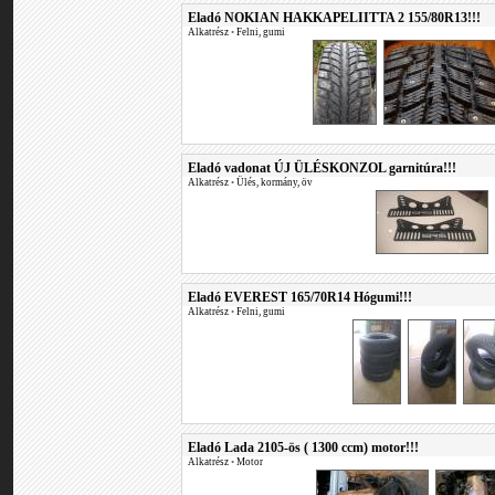
Eladó NOKIAN HAKKAPELIITTA 2 155/80R13!!!
Alkatrész
•
Felni, gumi
Eladó vadonat ÚJ ÜLÉSKONZOL garnitúra!!!
Alkatrész
•
Ülés, kormány, öv
Eladó EVEREST 165/70R14 Hógumi!!!
Alkatrész
•
Felni, gumi
Eladó Lada 2105-ös ( 1300 ccm) motor!!!
Alkatrész
•
Motor