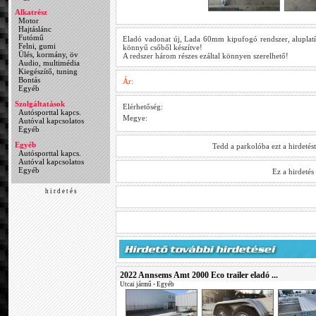
Alkatrész
Motor
Hajtáslánc
Futómű
Eladó vadonat új, Lada 60mm kipufogó rendszer, aluplatíro
Felni, gumi
könnyű csőből készítve!
Ülés, kormány, öv
A redszer három részes ezáltal könnyen szerelhető!
Audio, multimédia
Kiegészítő, tuning
Bontás
Ár:
Egyéb
Szolgáltatások
Elérhetőség:
Autósporttal kapcs.
Megye:
Autóval kapcsolatos
Egyéb
Egyéb
Tedd a parkolóba ezt a hirdetés
Autósporttal kapcs.
Autóval kapcsolatos
Egyéb
Ez a hirdeté
h i r d e t é s
2022 Annsems Amt 2000 Eco trailer eladó ...
Utcai jármű
•
Egyéb