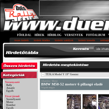
-->
FŐOLDAL
HÍREK
HÍRBLOG
VERSENYEK
FOTÓALBUM
összes hirdetés
hirdetés feladása
hirdetési szabályok
hirdetés kiemelés
médiaajá
TESLA Model Y 19” Gemini
<
Alkatrész / Motor
Versenyautó
BMW M50-52 motorr 6 pillangó eladó
Rally
Amatőr
Nógrád megye
Egyéb
Utcai jármű
Személyautó
Motor
Kisteher
Egyéb