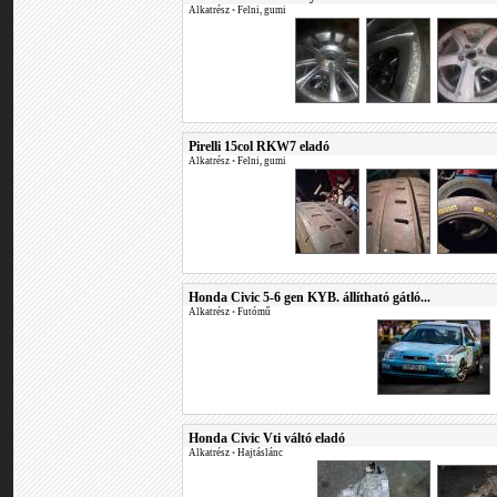
Alkatrész
•
Felni, gumi
Pirelli 15col RKW7 eladó
Alkatrész
•
Felni, gumi
Honda Civic 5-6 gen KYB. állítható gátló...
Alkatrész
•
Futómű
Honda Civic Vti váltó eladó
Alkatrész
•
Hajtáslánc