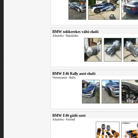
BMW tolókerekes váltó eladó
Alkatrész
•
Hajtáslánc
BMW E46 Rally autó eladó
Versenyautó
•
Rally
BMW E46 gátló szett
Alkatrész
•
Futómű