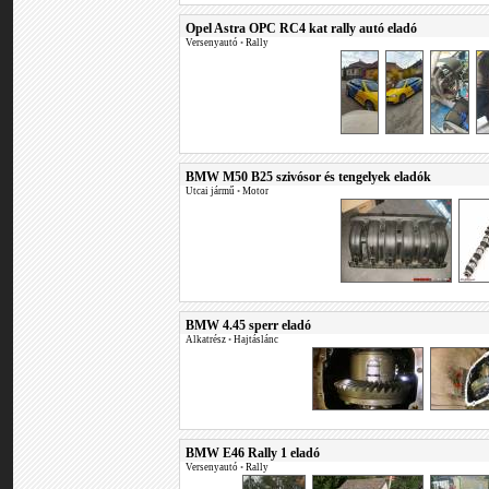
Opel Astra OPC RC4 kat rally autó eladó
Versenyautó
•
Rally
BMW M50 B25 szivósor és tengelyek eladók
Utcai jármű
•
Motor
BMW 4.45 sperr eladó
Alkatrész
•
Hajtáslánc
BMW E46 Rally 1 eladó
Versenyautó
•
Rally