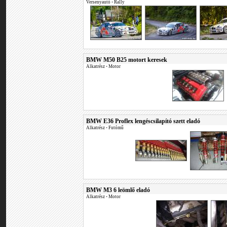
Versenyautó
•
Rally
BMW M50 B25 motort keresek
Alkatrész
•
Motor
BMW E36 Proflex lengéscsilapító szett eladó
Alkatrész
•
Futómű
BMW M3 6 leömlő eladó
Alkatrész
•
Motor