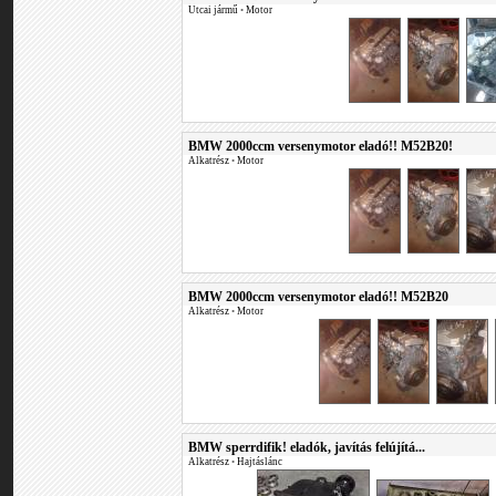
Utcai jármű
•
Motor
BMW 2000ccm versenymotor eladó!! M52B20!
Alkatrész
•
Motor
BMW 2000ccm versenymotor eladó!! M52B20
Alkatrész
•
Motor
BMW sperrdifik! eladók, javítás felújítá...
Alkatrész
•
Hajtáslánc