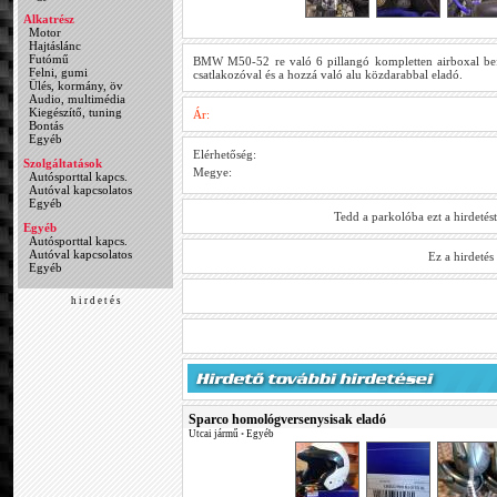
Alkatrész
Motor
Hajtáslánc
Futómű
BMW M50-52 re való 6 pillangó kompletten airboxal befe
Felni, gumi
csatlakozóval és a hozzá való alu közdarabbal eladó.
Ülés, kormány, öv
Audio, multimédia
Kiegészítő, tuning
Ár:
Bontás
Egyéb
Elérhetőség:
Szolgáltatások
Megye:
Autósporttal kapcs.
Autóval kapcsolatos
Egyéb
Tedd a parkolóba ezt a hirdetés
Egyéb
Autósporttal kapcs.
Autóval kapcsolatos
Ez a hirdeté
Egyéb
h i r d e t é s
Sparco homológversenysisak eladó
Utcai jármű
•
Egyéb