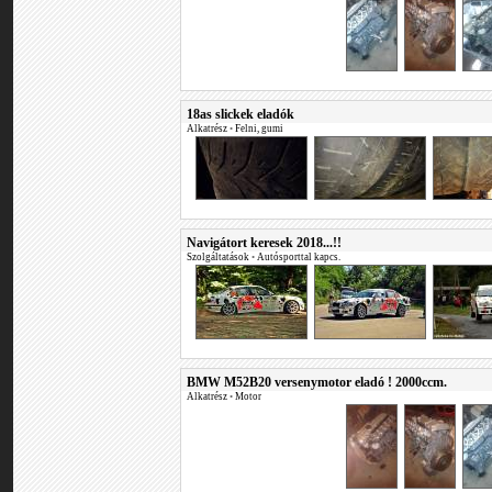
18as slickek eladók
Alkatrész
•
Felni, gumi
Navigátort keresek 2018...!!
Szolgáltatások
•
Autósporttal kapcs.
BMW M52B20 versenymotor eladó ! 2000ccm.
Alkatrész
•
Motor