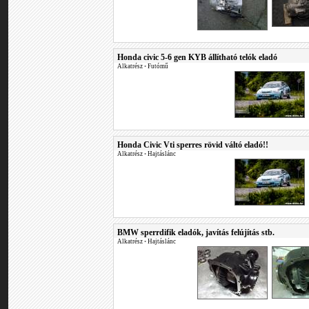
Honda civic 5-6 gen KYB állítható telók eladó
Alkatrész
•
Futómű
Honda Civic Vti sperres rövid váltó eladó!!
Alkatrész
•
Hajtáslánc
BMW sperrdifik eladók, javítás felújítás stb.
Alkatrész
•
Hajtáslánc