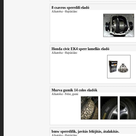
8 csavros sperrdifi eladó
Alkatrész
•
Hajtáslánc
Honda civic EK4 sperr lamellás eladó
Alkatrész
•
Hajtáslánc
Murva gumik 14 colos eladók
Alkatrész
•
Felni, gumi
bmw sperrdifik, javítás felújítás, átalakítás.
Alkatrész
•
Hajtáslánc