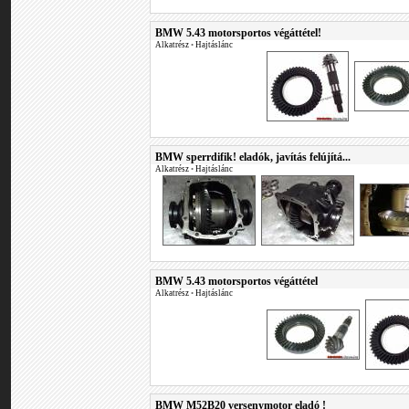
BMW 5.43 motorsportos végáttétel!
Alkatrész
•
Hajtáslánc
BMW sperrdifik! eladók, javítás felújítá...
Alkatrész
•
Hajtáslánc
BMW 5.43 motorsportos végáttétel
Alkatrész
•
Hajtáslánc
BMW M52B20 versenymotor eladó !