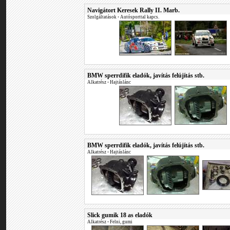
Navigátort Keresek Rally II. Marb.
Szolgáltatások
•
Autósporttal kapcs.
BMW sperrdifik eladók, javítás felújítás stb.
Alkatrész
•
Hajtáslánc
BMW sperrdifik eladók, javítás felújítás stb.
Alkatrész
•
Hajtáslánc
Slick gumik 18 as eladók
Alkatrész
•
Felni, gumi