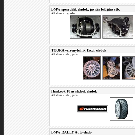
BMW sperrdifik eladók, javítás felújítás stb.
Alkatrész
•
Hajtáslánc
TOORA versenyfelnik 15col. eladók
Alkatrész
•
Felni, gumi
Hankook 18 as slickek eladók
Alkatrész
•
Felni, gumi
BMW RALLY Autó eladó