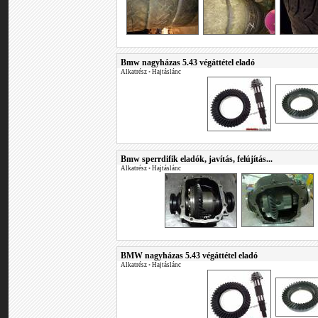
Bmw nagyházas 5.43 végáttétel eladó
Alkatrész
•
Hajtáslánc
Bmw sperrdifik eladók, javítás, felújítás...
Alkatrész
•
Hajtáslánc
BMW nagyházas 5.43 végáttétel eladó
Alkatrész
•
Hajtáslánc