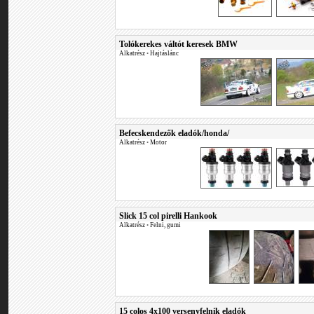
Tolókerekes váltót keresek BMW
Alkatrész
•
Hajtáslánc
Befecskendezők eladók/honda/
Alkatrész
•
Motor
Slick 15 col pirelli Hankook
Alkatrész
•
Felni, gumi
15 colos 4x100 versenyfelnik eladók