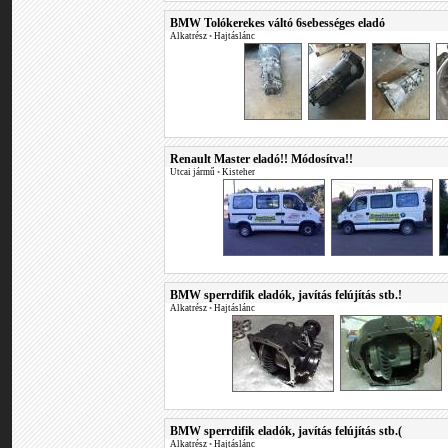
BMW Tolókerekes váltó 6sebességes eladó
Alkatrész
•
Hajtáslánc
Renault Master eladó!! Módosítva!!
Utcai jármű
•
Kisteher
BMW sperrdifik eladók, javítás felújítás stb.!
Alkatrész
•
Hajtáslánc
BMW sperrdifik eladók, javítás felújítás stb.(
Alkatrész
•
Hajtáslánc