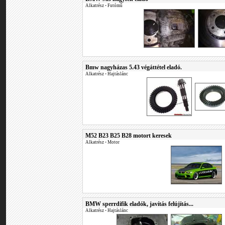
Alkatrész
•
Futómű
Bmw nagyházas 5.43 végáttétel eladó.
Alkatrész
•
Hajtáslánc
M52 B23 B25 B28 motort keresek
Alkatrész
•
Motor
BMW sperrdifik eladók, javítás felújítás...
Alkatrész
•
Hajtáslánc