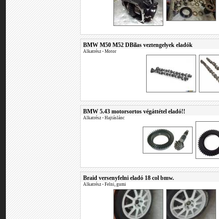
BMW M50 M52 DBilas veztengelyek eladók
Alkatrész
•
Motor
BMW 5.43 motorsortos végáttétel eladó!!
Alkatrész
•
Hajtáslánc
Braid versenyfelni eladó 18 col bmw.
Alkatrész
•
Felni, gumi