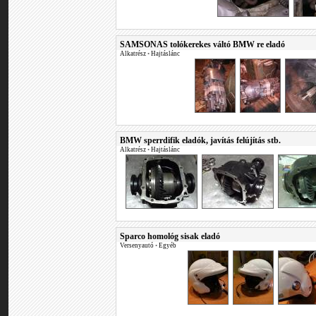
SAMSONAS tolókerekes váltó BMW re eladó
Alkatrész
•
Hajtáslánc
BMW sperrdifik eladók, javítás felújítás stb.
Alkatrész
•
Hajtáslánc
Sparco homológ sisak eladó
Versenyautó
•
Egyéb