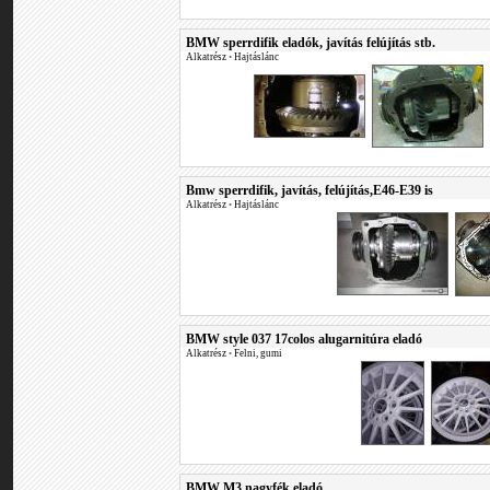
BMW sperrdifik eladók, javítás felújítás stb.
Alkatrész
•
Hajtáslánc
Bmw sperrdifik, javítás, felújítás,E46-E39 is
Alkatrész
•
Hajtáslánc
BMW style 037 17colos alugarnitúra eladó
Alkatrész
•
Felni, gumi
BMW M3 nagyfék eladó