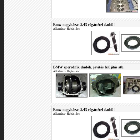
Bmw nagyházas 5.43 végáttétel eladó!!
Alkatrész
•
Hajtáslánc
BMW sperrdifik eladók, javítás felújítás stb.
Alkatrész
•
Hajtáslánc
Bmw nagyházas 5.43 végáttétel eladó!!
Alkatrész
•
Hajtáslánc