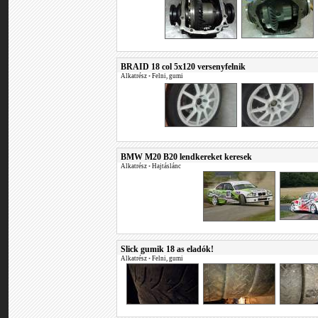
BRAID 18 col 5x120 versenyfelnik
Alkatrész
•
Felni, gumi
BMW M20 B20 lendkereket keresek
Alkatrész
•
Hajtáslánc
Slick gumik 18 as eladók!
Alkatrész
•
Felni, gumi