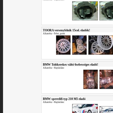
TOORA versenyfelnik 15col. eladók!
Alkatrész
•
Felni, gumi
BMW Tolókerekes váltó 6sebességes eladó!
Alkatrész
•
Hajtáslánc
BMW sperrdifi typ 210 M5 eladó
Alkatrész
•
Hajtáslánc