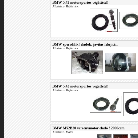
BMW 5.43 motorsportos végáttétel!!
Alkatrész
•
Hajtáslánc
BMW sperrdifik! eladók, javítás felújítá...
Alkatrész
•
Hajtáslánc
BMW 5.43 motorsportos végáttétel!!
Alkatrész
•
Hajtáslánc
BMW M52B20 versenymotor eladó ! 2000ccm.
Alkatrész
•
Motor