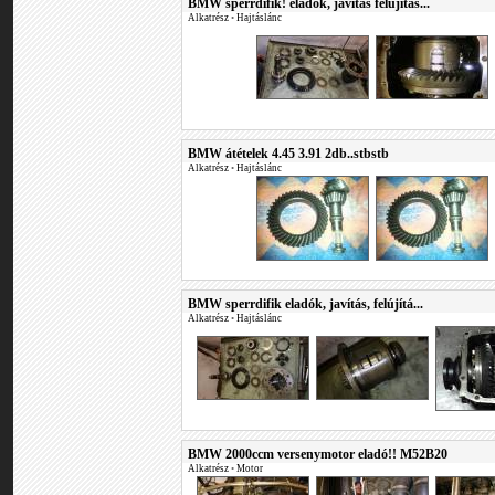
BMW sperrdifik! eladók, javítás felújítás...
Alkatrész
•
Hajtáslánc
BMW átételek 4.45 3.91 2db..stbstb
Alkatrész
•
Hajtáslánc
BMW sperrdifik eladók, javítás, felújítá...
Alkatrész
•
Hajtáslánc
BMW 2000ccm versenymotor eladó!! M52B20
Alkatrész
•
Motor