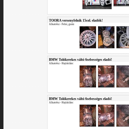
TOORA versenyfelnik 15col. eladók!
Alkatrész
•
Felni, gumi
BMW Tolókerekes váltó 6sebességes eladó!
Alkatrész
•
Hajtáslánc
BMW Tolókerekes váltó 6sebességes eladó!
Alkatrész
•
Hajtáslánc