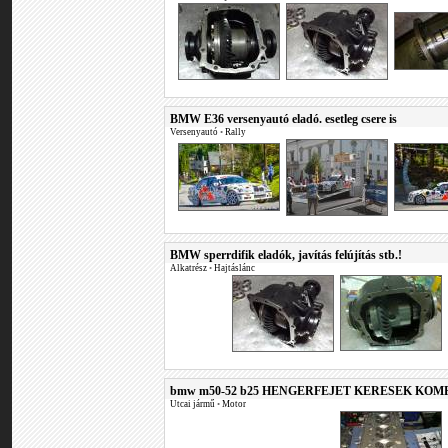
BMW E36 versenyautó eladó. esetleg csere is
Versenyautó
•
Rally
BMW sperrdifik eladók, javítás felújítás stb.!
Alkatrész
•
Hajtáslánc
bmw m50-52 b25 HENGERFEJET KERESEK KOM
Utcai jármű
•
Motor