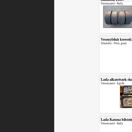
Versenyautó
•
Rally
Vesenyfelnit keresek
Alkatrész
•
Felni, gumi
Lada alkatrészek el
Versenyautó
•
Egyéb
Lada Katona bilstein
Versenyautó
•
Rally