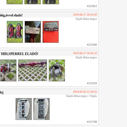
#222953
lóg,övvel eladó!
2019-06-27 18:54:39
Hajdú-Bihar megye
#222560
 HID,SPERREL ELADÓ!
2019-06-27 18:56:53
Hajdú-Bihar megye
#222559
fej
2019-03-02 21:30:52
Hajdú-Bihar megye • Téglás
#221768