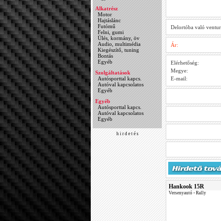
Alkatrész
Motor
Hajtáslánc
Futómű
Delortóba való ventur
Felni, gumi
Ülés, kormány, öv
Audio, multimédia
Ár:
Kiegészítő, tuning
Bontás
Egyéb
Elérhetőség:
Megye:
Szolgáltatások
Autósporttal kapcs.
E-mail:
Autóval kapcsolatos
Egyéb
Egyéb
Autósporttal kapcs.
Autóval kapcsolatos
Egyéb
h i r d e t é s
Hankook 15R
Versenyautó
•
Rally