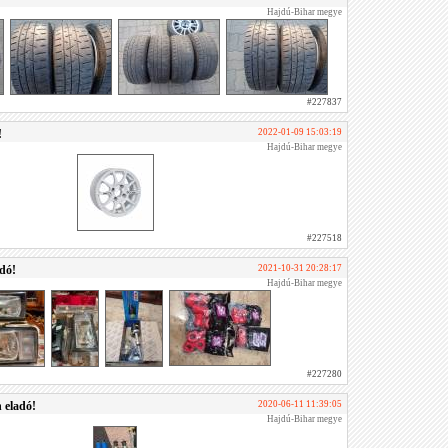
Hajdú-Bihar megye
#227837
!
2022-01-09 15:03:19
Hajdú-Bihar megye
#227518
adó!
2021-10-31 20:28:17
Hajdú-Bihar megye
#227280
 eladó!
2020-06-11 11:39:05
Hajdú-Bihar megye