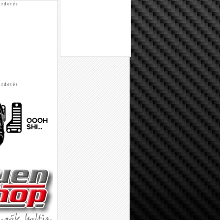
 r d e t é s
 r d e t é s