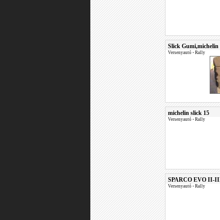
Slick Gumi,michelin
Versenyautó
•
Rally
michelin slick 15
Versenyautó
•
Rally
SPARCO EVO II-II
Versenyautó
•
Rally