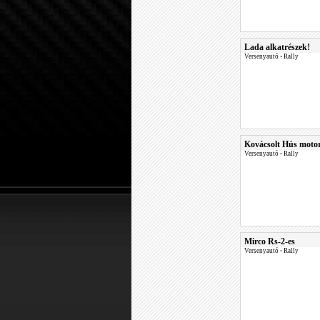
Lada alkatrészek!
Versenyautó
•
Rally
Kovácsolt Hús motor
Versenyautó
•
Rally
Mirco Rs-2-es
Versenyautó
•
Rally