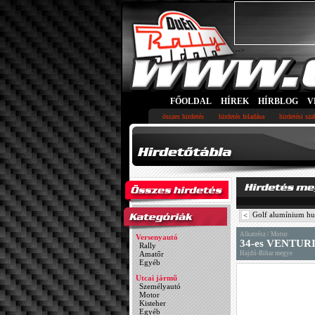
-->
FŐOLDAL
HÍREK
HÍRBLOG
V
összes hirdetés
hirdetés feladása
hirdetési sz
Golf alumínium hu
<
Alkatrész / Motor
Versenyautó
34-es VENTUR
Rally
Amatőr
Hajdú-Bihar megye
Egyéb
Utcai jármű
Személyautó
Motor
Kisteher
Egyéb