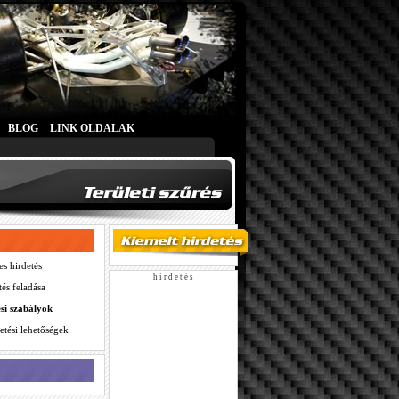
BLOG
LINK OLDALAK
es hirdetés
h i r d e t é s
tés feladása
ési szabályok
etési lehetőségek