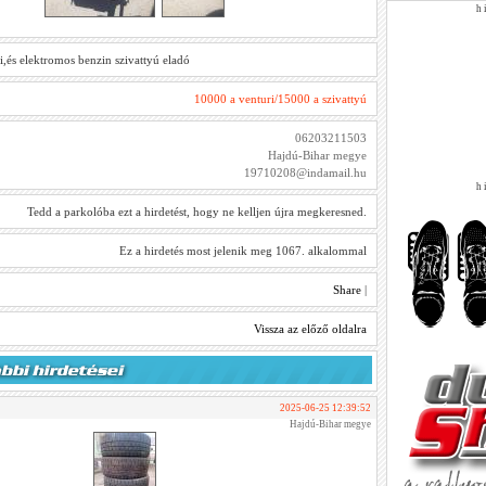
h i
i,és elektromos benzin szivattyú eladó
10000 a venturi/15000 a szivattyú
06203211503
Hajdú-Bihar megye
19710208@indamail.hu
h i
Tedd a parkolóba ezt a hirdetést, hogy ne kelljen újra megkeresned.
Ez a hirdetés most jelenik meg 1067. alkalommal
Share
|
Vissza az előző oldalra
2025-06-25 12:39:52
Hajdú-Bihar megye