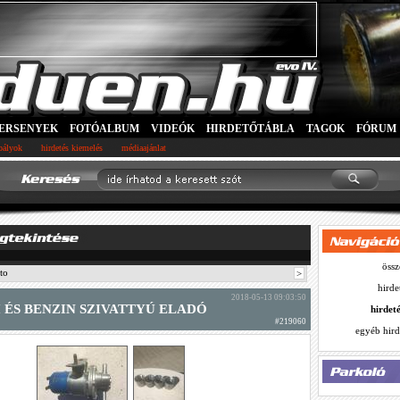
ERSENYEK
FOTÓALBUM
VIDEÓK
HIRDETŐTÁBLA
TAGOK
FÓRUM
abályok
hirdetés kiemelés
médiaajánlat
össz
to
>
hirde
2018-05-13 09:03:50
I ÉS BENZIN SZIVATTYÚ ELADÓ
hirdet
#219060
egyéb hird