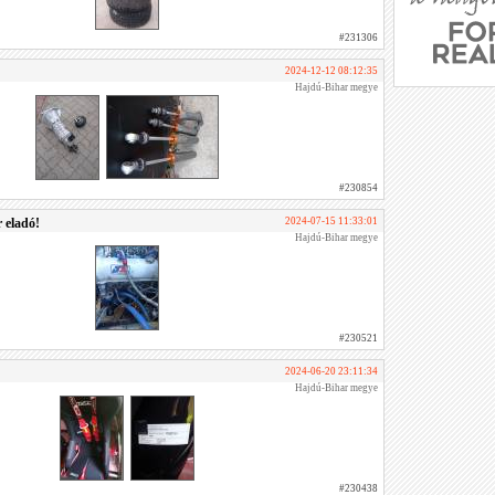
#231306
2024-12-12 08:12:35
Hajdú-Bihar megye
#230854
 eladó!
2024-07-15 11:33:01
Hajdú-Bihar megye
#230521
2024-06-20 23:11:34
Hajdú-Bihar megye
#230438