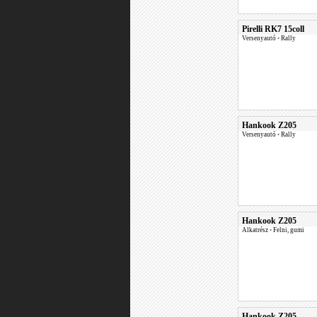
Pirelli RK7 15coll
Versenyautó
•
Rally
Hankook Z205
Versenyautó
•
Rally
Hankook Z205
Alkatrész
•
Felni, gumi
Hankook Z205