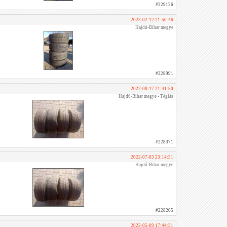
#229126
2023-02-12 21:50:46
Hajdú-Bihar megye
#228991
2022-08-17 21:41:50
Hajdú-Bihar megye • Téglás
#228371
2022-07-03 23:14:31
Hajdú-Bihar megye
#228205
2022-05-09 17:44:31