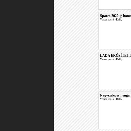
Sparco 2020-ig homo
Versenyautó
•
Rally
LADA ERŐSÍTETT
Versenyautó
•
Rally
Nagyszelepes henger
Versenyautó
•
Rally