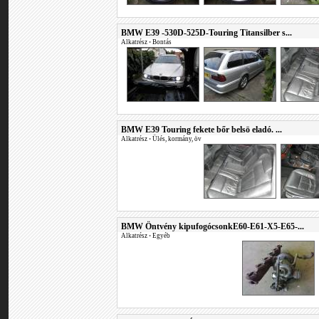
BMW E39 -530D-525D-Touring Titansilber s...
Alkatrész
•
Bontás
BMW E39 Touring fekete bőr belsö eladó. ...
Alkatrész
•
Ülés, kormány, öv
BMW Öntvény kipufogócsonkE60-E61-X5-E65-...
Alkatrész
•
Egyéb