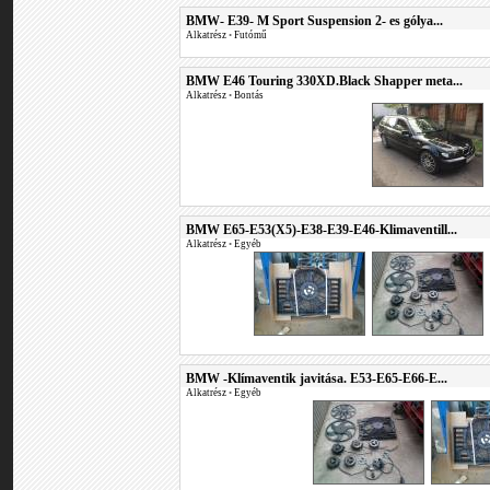
BMW- E39- M Sport Suspension 2- es gólya...
Alkatrész
•
Futómű
BMW E46 Touring 330XD.Black Shapper meta...
Alkatrész
•
Bontás
BMW E65-E53(X5)-E38-E39-E46-Klimaventill...
Alkatrész
•
Egyéb
BMW -Klímaventik javitása. E53-E65-E66-E...
Alkatrész
•
Egyéb