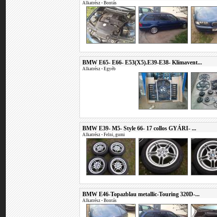
Alkatrész
•
Bontás
BMW E65- E66- E53(X5).E39-E38- Klímavent...
Alkatrész
•
Egyéb
BMW E39- M5- Style 66- 17 collos GYÁRI- ...
Alkatrész
•
Felni, gumi
BMW E46-Topazblau metallic-Touring 320D-...
Alkatrész
•
Bontás