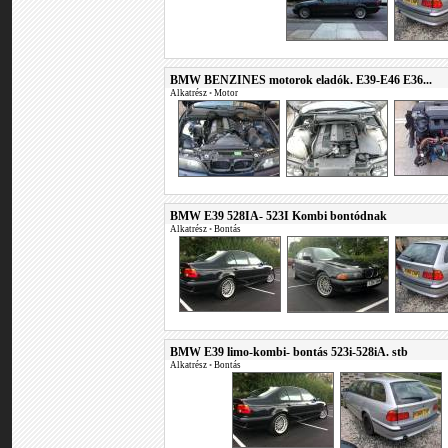
BMW BENZINES motorok eladók. E39-E46 E36...
Alkatrész
•
Motor
BMW E39 528IA- 523I Kombi bontódnak
Alkatrész
•
Bontás
BMW E39 limo-kombi- bontás 523i-528iA. stb
Alkatrész
•
Bontás