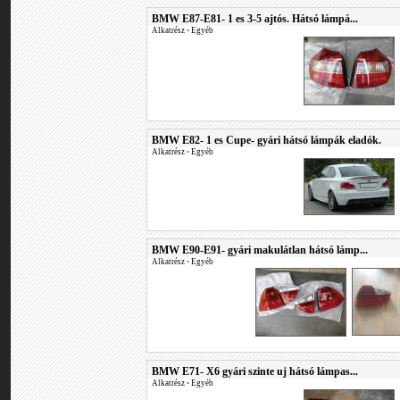
BMW E87-E81- 1 es 3-5 ajtós. Hátsó lámpá...
Alkatrész
•
Egyéb
BMW E82- 1 es Cupe- gyári hátsó lámpák eladók.
Alkatrész
•
Egyéb
BMW E90-E91- gyári makulátlan hátsó lámp...
Alkatrész
•
Egyéb
BMW E71- X6 gyári szinte uj hátsó lámpas...
Alkatrész
•
Egyéb