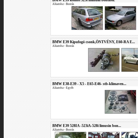
BMW E39 kombi 523i manual bontása.
Alkatrész
•
Bontás
BMW E39 Kipufogó csonk,ÖNTVÉNY, E60-RA E...
Alkatrész
•
Bontás
BMW E38-E39 - X5 - E65-E46- stb-klímaven...
Alkatrész
•
Egyéb
BMW E39 528IA -523iA-528i limusin bon...
Alkatrész
•
Bontás