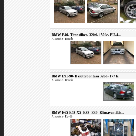
BMW E46- Titansilber- 320d- 150 le- EU-4...
Alkatrész
•
Bontás
BMW E91-90- fl elötti bontása 320d- 177 le.
Alkatrész
•
Bontás
BMW E65-E53-X5- E38- E39- Klímaventillát...
Alkatrész
•
Egyéb