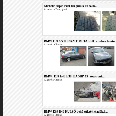
Michelin Alpin Pilot téli gumik 16 collb...
Alkatrész
•
Felni, gumi
BMW E39 ANTHRAZIT METALLIC színben bontó..
Alkatrész
•
Bontás
BMW -E39-E46-E38- BA 5HP-19- steptronic...
Alkatrész
•
Bontás
BMW E39-E46 KÜLSŐ belső tükrök eladók.li...
Alkatrész
•
Bontás