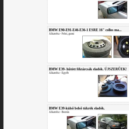
BMW E90-E91-E46-E36-1 ESRE 16" collos ma...
Alkatrész
•
Felni, gumi
BMW E39- hűtött féktárcsák eladók. ÚJSZERŰEK!
Alkatrész
•
Egyéb
BMW E39-külső belső tükrök eladók.
Alkatrész
•
Bontás