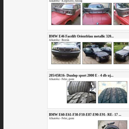
Alkatrész
•
Kiegészítő, tuning
BMW E46 Facelift Orientblau metallic 320...
Alkatrész
•
Bontás
205/45R16- Dunlop sport 2000 E - 4 db uj...
Alkatrész
•
Felni, gumi
BMW E60-E61-F30-F10-E87-E90-E91- RE- 17 ...
Alkatrész
•
Felni, gumi