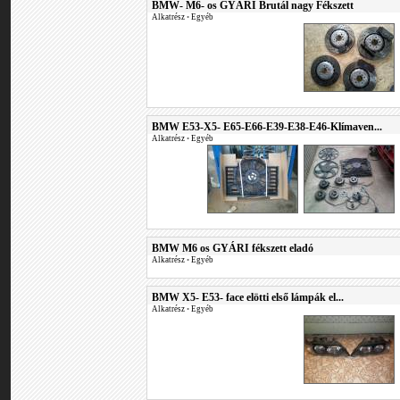
BMW- M6- os GYÁRI Brutál nagy Fékszett
Alkatrész
•
Egyéb
BMW E53-X5- E65-E66-E39-E38-E46-Klímaven...
Alkatrész
•
Egyéb
BMW M6 os GYÁRI fékszett eladó
Alkatrész
•
Egyéb
BMW X5- E53- face elötti első lámpák el...
Alkatrész
•
Egyéb