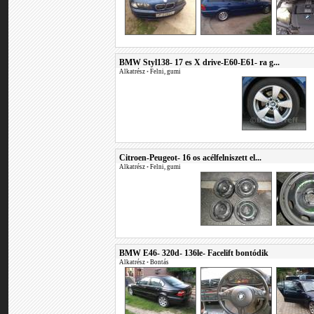
BMW Styl138- 17 es X drive-E60-E61- ra g...
Alkatrész
•
Felni, gumi
Citroen-Peugeot- 16 os acélfelniszett el...
Alkatrész
•
Felni, gumi
BMW E46- 320d- 136le- Facelift bontódik
Alkatrész
•
Bontás