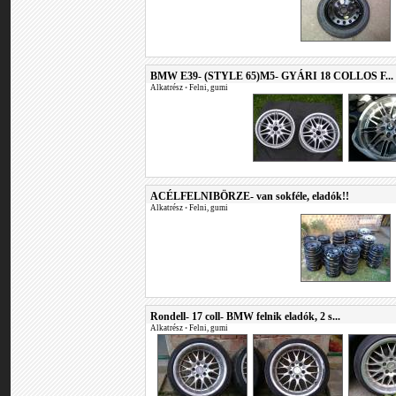
BMW E39- (STYLE 65)M5- GYÁRI 18 COLLOS F...
Alkatrész
•
Felni, gumi
ACÉLFELNIBÖRZE- van sokféle, eladók!!
Alkatrész
•
Felni, gumi
Rondell- 17 coll- BMW felnik eladók, 2 s...
Alkatrész
•
Felni, gumi