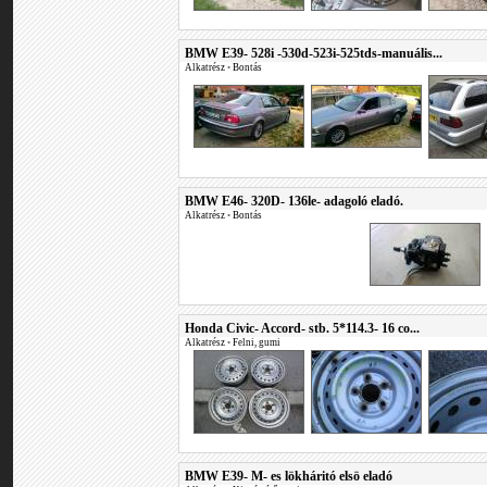
BMW E39- 528i -530d-523i-525tds-manuális...
Alkatrész
•
Bontás
BMW E46- 320D- 136le- adagoló eladó.
Alkatrész
•
Bontás
Honda Civic- Accord- stb. 5*114.3- 16 co...
Alkatrész
•
Felni, gumi
BMW E39- M- es lökháritó elsö eladó