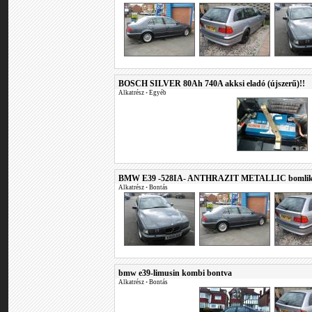
BOSCH SILVER 80Ah 740A akksi eladó (újszerű)!!
Alkatrész
•
Egyéb
BMW E39 -528IA- ANTHRAZIT METALLIC bomlik
Alkatrész
•
Bontás
bmw e39-limusin kombi bontva
Alkatrész
•
Bontás