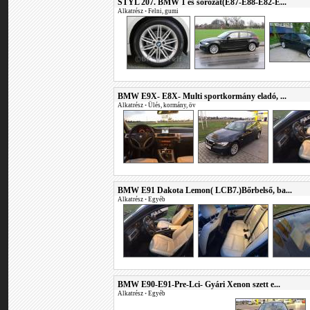
STYL 207. BMW 1 es sorozat(E87-E88-E82-E...
Alkatrész
•
Felni, gumi
BMW E9X- E8X- Multi sportkormány eladó, ...
Alkatrész
•
Ülés, kormány, öv
BMW E91 Dakota Lemon( LCB7.)Bőrbelső, ba...
Alkatrész
•
Egyéb
BMW E90-E91-Pre-Lci- Gyári Xenon szett e...
Alkatrész
•
Egyéb