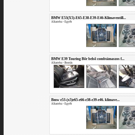
BMW E53(X5)-E65-E38-E39-E46-Klímaventill...
Alkatrész
•
Egyéb
BMW E39 Touring Bőr belső combtámaszos f...
Alkatrész
•
Bontás
Bmw e53-(x5)e65-e66-e38-e39-e46. klímave...
Alkatrész
•
Egyéb