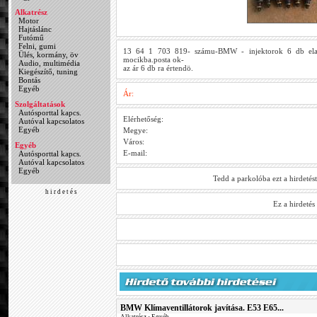
Alkatrész
Motor
Hajtáslánc
Futómű
Felni, gumi
13 64 1 703 819- számu-BMW - injektorok 6 db elad
Ülés, kormány, öv
mocikba.posta ok-
Audio, multimédia
az ár 6 db ra értendö.
Kiegészítő, tuning
Bontás
Egyéb
Ár:
Szolgáltatások
Autósporttal kapcs.
Elérhetőség:
Autóval kapcsolatos
Egyéb
Megye:
Város:
Egyéb
E-mail:
Autósporttal kapcs.
Autóval kapcsolatos
Egyéb
Tedd a parkolóba ezt a hirdetés
h i r d e t é s
Ez a hirdeté
BMW Klímaventillátorok javítása. E53 E65...