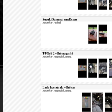
Suzuki Samurai emelőszett
Alkatrész
•
Futómű
T4/Golf 2 váltómagasító
Alkatrész
•
Kiegészítő, tuning
Lada hosszú alu váltókar
Alkatrész
•
Kiegészítő, tuning