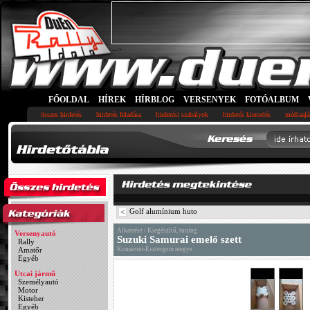
-->
FŐOLDAL
HÍREK
HÍRBLOG
VERSENYEK
FOTÓALBUM
összes hirdetés
hirdetés feladása
hirdetési szabályok
hirdetés kiemelés
médiaajá
Golf alumínium huto
<
Alkatrész / Kiegészítő, tuning
Versenyautó
Suzuki Samurai emelő szett
Rally
Amatőr
Komárom-Esztergom megye
Egyéb
Utcai jármű
Személyautó
Motor
Kisteher
Egyéb