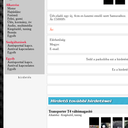
Alkatrész
Motor
Hajtáslánc
Futómű
Üdv,eladó egy új, 4cm-es kasztni emelő szett Samuraihoz.
Felni, gumi
Ár:15000Ft
Ülés, kormány, öv
Audio, multimédia
Kiegészítő, tuning
Ár:
Bontás
Egyéb
Elérhetőség:
Szolgáltatások
Megye:
Autósporttal kapcs.
Autóval kapcsolatos
E-mail:
Egyéb
Egyéb
Tedd a parkolóba ezt a hirdetés
Autósporttal kapcs.
Autóval kapcsolatos
Egyéb
Ez a hirdet
h i r d e t é s
Transporter T4 váltómagasító
Alkatrész
•
Kiegészítő, tuning