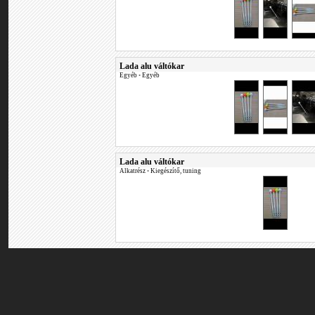
Lada alu váltókar
Egyéb
•
Egyéb
Lada alu váltókar
Alkatrész
•
Kiegészítő, tuning