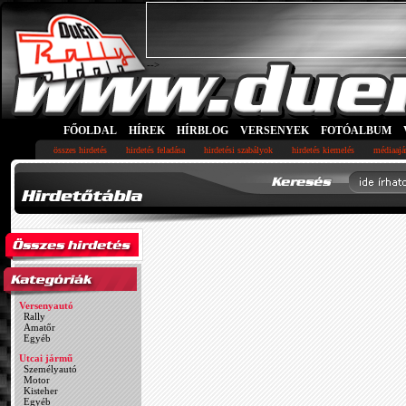
-->
FŐOLDAL
HÍREK
HÍRBLOG
VERSENYEK
FOTÓALBUM
összes hirdetés
hirdetés feladása
hirdetési szabályok
hirdetés kiemelés
médiaajá
Versenyautó
Rally
Amatőr
Egyéb
Utcai jármű
Személyautó
Motor
Kisteher
Egyéb