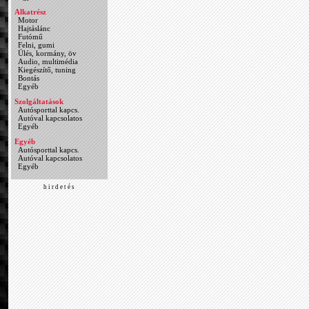
Alkatrész
Motor
Hajtáslánc
Futómű
Felni, gumi
Ülés, kormány, öv
Audio, multimédia
Kiegészítő, tuning
Bontás
Egyéb
Szolgáltatások
Autósporttal kapcs.
Autóval kapcsolatos
Egyéb
Egyéb
Autósporttal kapcs.
Autóval kapcsolatos
Egyéb
h i r d e t é s