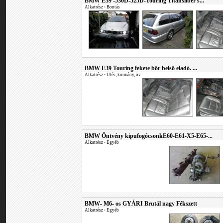
BMW E39 -530D-525D-Touring Titansilber s...
Alkatrész
•
Bontás
BMW E39 Touring fekete bőr belsö eladó. ...
Alkatrész
•
Ülés, kormány, öv
BMW Öntvény kipufogócsonkE60-E61-X5-E65-...
Alkatrész
•
Egyéb
BMW- M6- os GYÁRI Brutál nagy Fékszett
Alkatrész
•
Egyéb