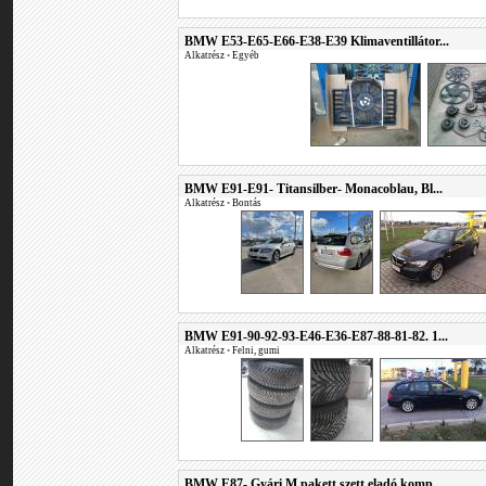
BMW E53-E65-E66-E38-E39 Klimaventillátor...
Alkatrész
•
Egyéb
BMW E91-E91- Titansilber- Monacoblau, Bl...
Alkatrész
•
Bontás
BMW E91-90-92-93-E46-E36-E87-88-81-82. 1...
Alkatrész
•
Felni, gumi
BMW E87- Gyári M pakett szett eladó komp...