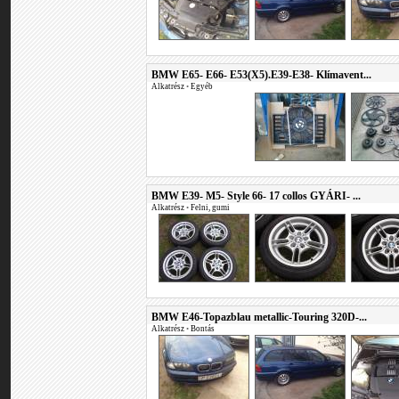
BMW E65- E66- E53(X5).E39-E38- Klímavent...
Alkatrész
•
Egyéb
BMW E39- M5- Style 66- 17 collos GYÁRI- ...
Alkatrész
•
Felni, gumi
BMW E46-Topazblau metallic-Touring 320D-...
Alkatrész
•
Bontás