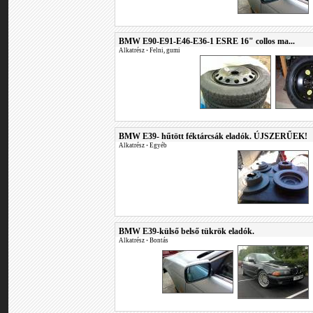
BMW E90-E91-E46-E36-1 ESRE 16" collos ma...
Alkatrész
•
Felni, gumi
BMW E39- hűtött féktárcsák eladók. ÚJSZERŰEK!
Alkatrész
•
Egyéb
BMW E39-külső belső tükrök eladók.
Alkatrész
•
Bontás