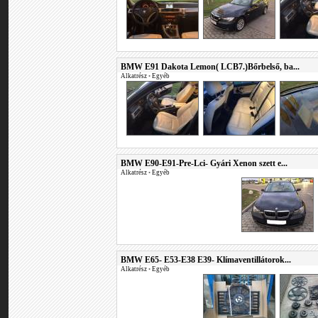
BMW E91 Dakota Lemon( LCB7.)Bőrbelső, ba...
Alkatrész
•
Egyéb
BMW E90-E91-Pre-Lci- Gyári Xenon szett e...
Alkatrész
•
Egyéb
BMW E65- E53-E38 E39- Klímaventillátorok...
Alkatrész
•
Egyéb