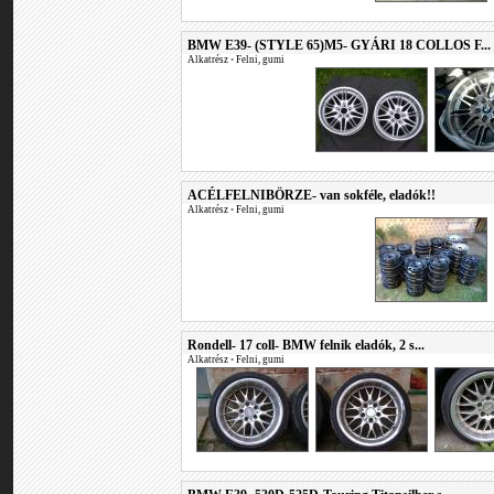
BMW E39- (STYLE 65)M5- GYÁRI 18 COLLOS F...
Alkatrész
•
Felni, gumi
ACÉLFELNIBÖRZE- van sokféle, eladók!!
Alkatrész
•
Felni, gumi
Rondell- 17 coll- BMW felnik eladók, 2 s...
Alkatrész
•
Felni, gumi