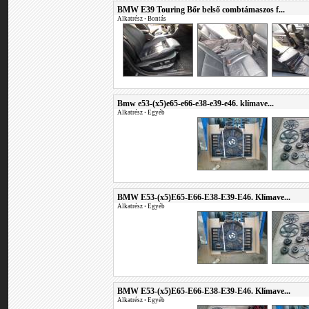
BMW E39 Touring Bőr belső combtámaszos f...
Alkatrész
•
Bontás
Bmw e53-(x5)e65-e66-e38-e39-e46. klímave...
Alkatrész
•
Egyéb
BMW E53-(x5)E65-E66-E38-E39-E46. Klímave...
Alkatrész
•
Egyéb
BMW E53-(x5)E65-E66-E38-E39-E46. Klímave...
Alkatrész
•
Egyéb