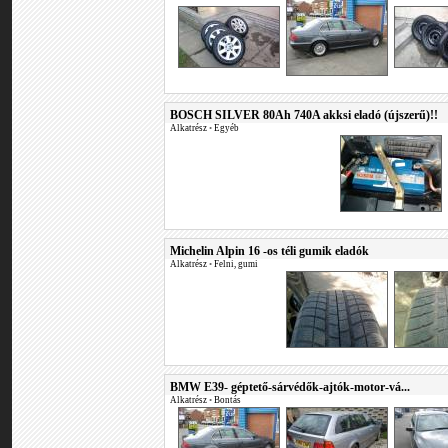
BOSCH SILVER 80Ah 740A akksi eladó (újszerű)!!
Alkatrész
•
Egyéb
Michelin Alpin 16 -os téli gumik eladók
Alkatrész
•
Felni, gumi
BMW E39- géptető-sárvédők-ajtók-motor-vá...
Alkatrész
•
Bontás