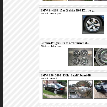
BMW Styl138- 17 es X drive-E60-E61- ra g...
Alkatrész
•
Felni, gumi
Citroen-Peugeot- 16 os acélfelniszett el...
Alkatrész
•
Felni, gumi
BMW E46- 320d- 136le- Facelift bontódik
Alkatrész
•
Bontás