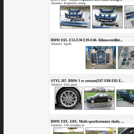
Alkatrész
•
Kiegészítő, tuning
BMW E65- E53-E38 E39-E46- Klímaventillát...
Alkatrész
•
Egyéb
STYL 207. BMW 1 es sorozat(E87-E88-E82-E...
Alkatrész
•
Felni, gumi
BMW E9X- E8X- Multi sportkormány eladó, ...
Alkatrész
•
Ülés, kormány, öv