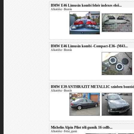
BMW E46 Limusin kombi fehér indexes első...
Alkatrész
•
Bontás
BMW E46 Limusin kombi -Compact-E36- (M43...
Alkatrész
•
Bontás
BMW E39 ANTHRAZIT METALLIC színben bontód
Alkatrész
•
Bontás
Michelin Alpin Pilot téli gumik 16 collb...
Alkatrész
•
Felni, gumi