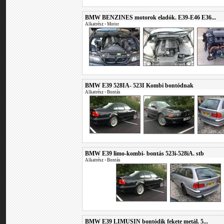
BMW BENZINES motorok eladók. E39-E46 E36...
Alkatrész
•
Motor
BMW E39 528IA- 523I Kombi bontódnak
Alkatrész
•
Bontás
BMW E39 limo-kombi- bontás 523i-528iA. stb
Alkatrész
•
Bontás
BMW E39 LIMUSIN bontódik fekete metál. 5...