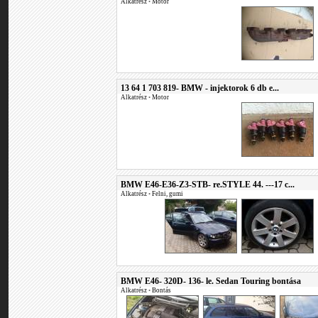
Alkatrész
•
Motor
13 64 1 703 819- BMW - injektorok 6 db e...
Alkatrész
•
Motor
BMW E46-E36-Z3-STB- re.STYLE 44. ---17 c...
Alkatrész
•
Felni, gumi
BMW E46- 320D- 136- le. Sedan Touring bontása
Alkatrész
•
Bontás