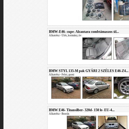
BMW-E46- cupe- Alcantara combtámaszos ül...
Alkatrész
•
Ülés, kormány, öv
BMW STYL 135-M pak GYÁRI 2 SZÉLES E46-Z4...
Alkatrész
•
Felni, gumi
BMW E46- Titansilber- 320d- 150 le- EU-4...
Alkatrész
•
Bontás