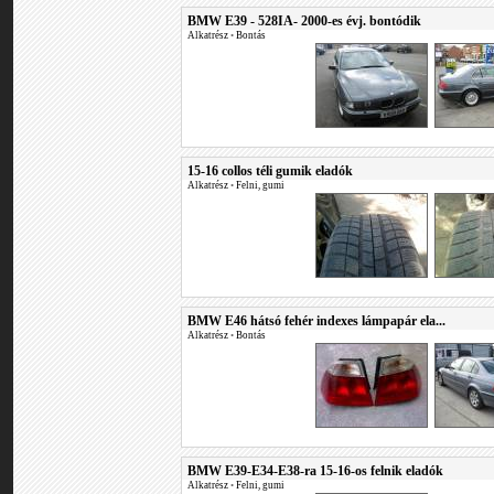
BMW E39 - 528IA- 2000-es évj. bontódik
Alkatrész
•
Bontás
15-16 collos téli gumik eladók
Alkatrész
•
Felni, gumi
BMW E46 hátsó fehér indexes lámpapár ela...
Alkatrész
•
Bontás
BMW E39-E34-E38-ra 15-16-os felnik eladók
Alkatrész
•
Felni, gumi