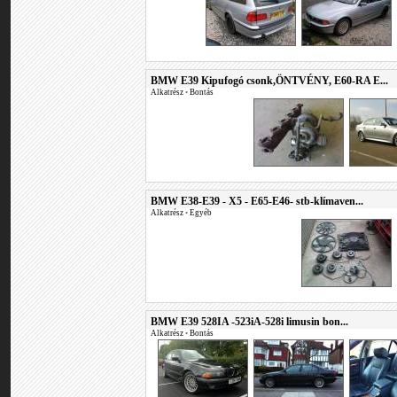
BMW E39 Kipufogó csonk,ÖNTVÉNY, E60-RA E...
Alkatrész
•
Bontás
BMW E38-E39 - X5 - E65-E46- stb-klímaven...
Alkatrész
•
Egyéb
BMW E39 528IA -523iA-528i limusin bon...
Alkatrész
•
Bontás