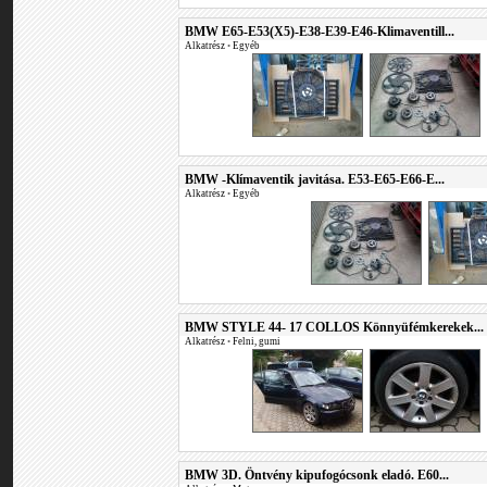
BMW E65-E53(X5)-E38-E39-E46-Klimaventill...
Alkatrész
•
Egyéb
BMW -Klímaventik javitása. E53-E65-E66-E...
Alkatrész
•
Egyéb
BMW STYLE 44- 17 COLLOS Könnyüfémkerekek...
Alkatrész
•
Felni, gumi
BMW 3D. Öntvény kipufogócsonk eladó. E60...