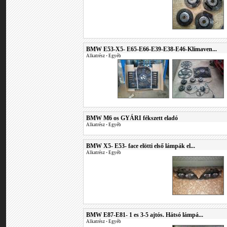
BMW E53-X5- E65-E66-E39-E38-E46-Klímaven...
Alkatrész
•
Egyéb
BMW M6 os GYÁRI fékszett eladó
Alkatrész
•
Egyéb
BMW X5- E53- face elötti első lámpák el...
Alkatrész
•
Egyéb
BMW E87-E81- 1 es 3-5 ajtós. Hátsó lámpá...
Alkatrész
•
Egyéb