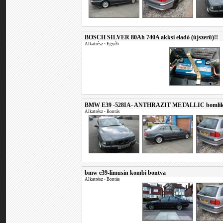
BOSCH SILVER 80Ah 740A akksi eladó (újszerű)!!
Alkatrész
•
Egyéb
BMW E39 -528IA- ANTHRAZIT METALLIC bomlik
Alkatrész
•
Bontás
bmw e39-limusin kombi bontva
Alkatrész
•
Bontás