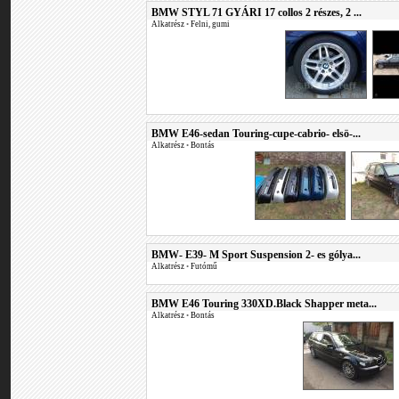
BMW STYL 71 GYÁRI 17 collos 2 részes, 2 ...
Alkatrész
•
Felni, gumi
BMW E46-sedan Touring-cupe-cabrio- elsö-...
Alkatrész
•
Bontás
BMW- E39- M Sport Suspension 2- es gólya...
Alkatrész
•
Futómű
BMW E46 Touring 330XD.Black Shapper meta...
Alkatrész
•
Bontás