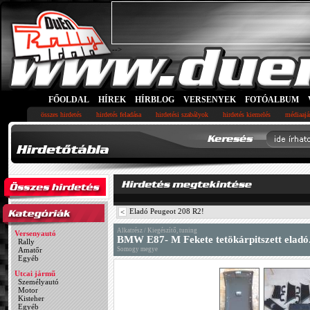
-->
FŐOLDAL
HÍREK
HÍRBLOG
VERSENYEK
FOTÓALBUM
összes hirdetés
hirdetés feladása
hirdetési szabályok
hirdetés kiemelés
médiaajá
Eladó Peugeot 208 R2!
<
Alkatrész / Kiegészítő, tuning
Versenyautó
BMW E87- M Fekete tetökárpitszett eladó
Rally
Amatőr
Somogy megye
Egyéb
Utcai jármű
Személyautó
Motor
Kisteher
Egyéb