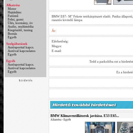
Alkatrész
Motor
Hajtáslánc
Futómű
BMW E87- M" Fekete tetökárpitszett eladó. Patika állapotú
Felni, gumi
riasztós kivitelű lámpa.
Ülés, kormány, öv
Audio, multimédia
Kiegészítő, tuning
Ár:
Bontás
Egyéb
Elérhetőség:
Szolgáltatások
Megye:
Autósporttal kapcs.
Autóval kapcsolatos
E-mail:
Egyéb
Egyéb
Tedd a parkolóba ezt a hirdetés
Autósporttal kapcs.
Autóval kapcsolatos
Egyéb
Ez a hirdet
h i r d e t é s
BMW Klímaventillátorok javítása. E53 E65...
Alkatrész
•
Egyéb