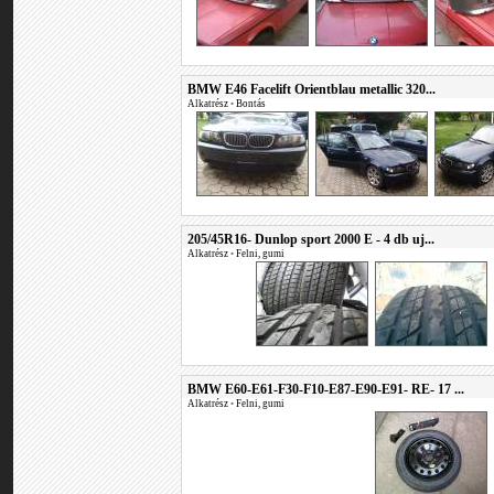
BMW E46 Facelift Orientblau metallic 320...
Alkatrész
•
Bontás
205/45R16- Dunlop sport 2000 E - 4 db uj...
Alkatrész
•
Felni, gumi
BMW E60-E61-F30-F10-E87-E90-E91- RE- 17 ...
Alkatrész
•
Felni, gumi