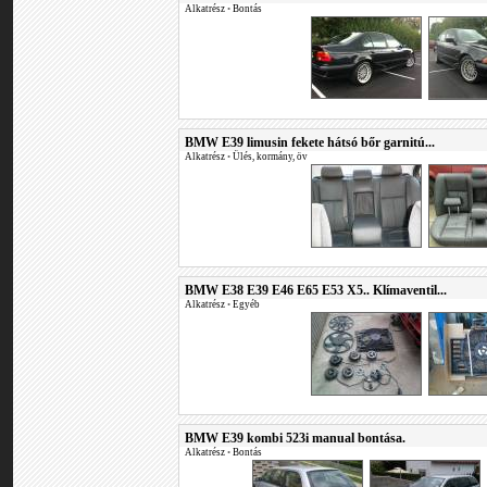
Alkatrész
•
Bontás
BMW E39 limusin fekete hátsó bőr garnitú...
Alkatrész
•
Ülés, kormány, öv
BMW E38 E39 E46 E65 E53 X5.. Klímaventil...
Alkatrész
•
Egyéb
BMW E39 kombi 523i manual bontása.
Alkatrész
•
Bontás