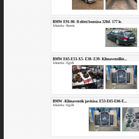
BMW E91-90- fl elötti bontása 320d- 177 le.
Alkatrész
•
Bontás
BMW E65-E53-X5- E38- E39- Klímaventillát...
Alkatrész
•
Egyéb
BMW -Klímaventik javitása. E53-E65-E66-E...
Alkatrész
•
Egyéb