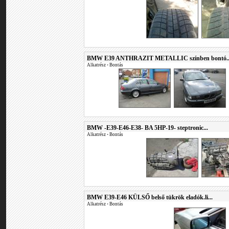
BMW E39 ANTHRAZIT METALLIC színben bontó..
Alkatrész
•
Bontás
BMW -E39-E46-E38- BA 5HP-19- steptronic...
Alkatrész
•
Bontás
BMW E39-E46 KÜLSŐ belső tükrök eladók.li...
Alkatrész
•
Bontás