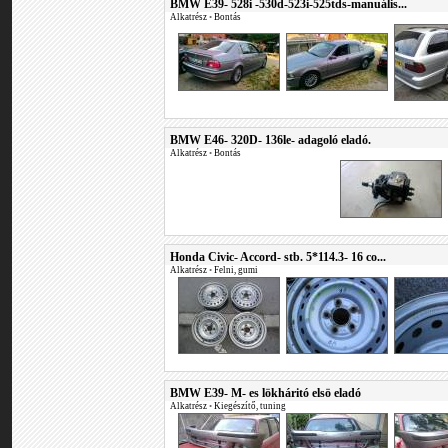
BMW E39- 528i -530d-523i-525tds-manuális...
Alkatrész
•
Bontás
BMW E46- 320D- 136le- adagoló eladó.
Alkatrész
•
Bontás
Honda Civic- Accord- stb. 5*114.3- 16 co...
Alkatrész
•
Felni, gumi
BMW E39- M- es lökháritó elsö eladó
Alkatrész
•
Kiegészítő, tuning