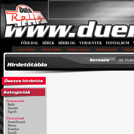
-->
FŐOLDAL
HÍREK
HÍRBLOG
VERSENYEK
FOTÓALBUM
összes hirdetés
hirdetés feladása
hirdetési szabályok
hirdetés kiemelés
médiaajá
Versenyautó
Rally
Amatőr
Egyéb
Utcai jármű
Személyautó
Motor
Kisteher
Egyéb