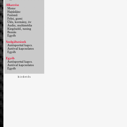
Alkatrész
Motor
Hajtáslánc
Futómű
Felni, gumi
Ülés, kormány, öv
Audio, multimédia
Kiegészítő, tuning
Bontás
Egyéb
Szolgáltatások
Autósporttal kapcs.
Autóval kapcsolatos
Egyéb
Egyéb
Autósporttal kapcs.
Autóval kapcsolatos
Egyéb
h i r d e t é s