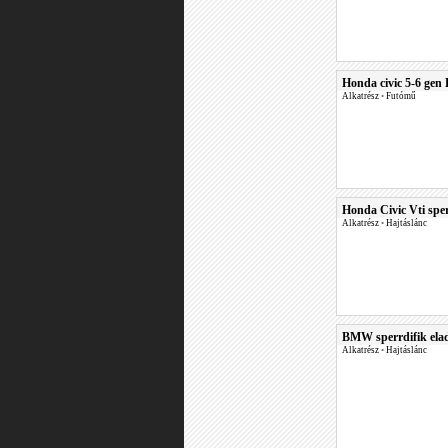
Honda civic 5-6 gen 
Alkatrész
•
Futómű
Honda Civic Vti sper
Alkatrész
•
Hajtáslánc
BMW sperrdifik eladó
Alkatrész
•
Hajtáslánc