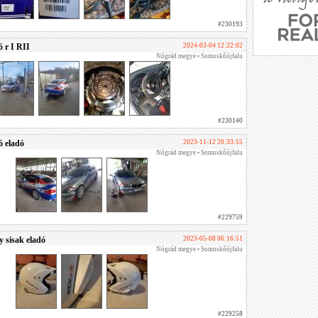
#230193
 r I RII
2024-03-04 12:22:02
Nógrád megye • Somoskőújfalu
#230140
 eladó
2023-11-12 20:33:55
Nógrád megye • Somoskőújfalu
#229759
y sisak eladó
2023-05-08 06:16:51
Nógrád megye • Somoskőújfalu
#229258