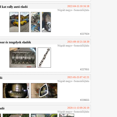
kat rally autó eladó
2022-04-15 10:16:18
Nógrád megye • Somoskőújfalu
#227924
or és tengelyek eladók
2021-09-10 21:58:39
Nógrád megye • Somoskőújfalu
#227051
dó
2021-05-25 07:42:21
Nógrád megye • Somoskőújfalu
#226655
adó
2020-11-13 09:26:19
Nógrád megye • Somoskőújfalu