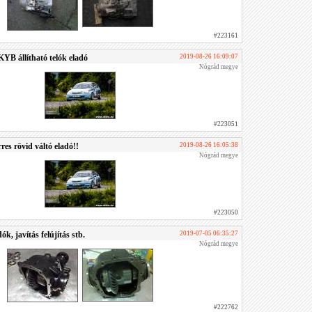
#223161
KYB állítható telók eladó
2019-08-26 16:09:07
Nógrád megye
#223051
res rövid váltó eladó!!
2019-08-26 16:05:38
Nógrád megye
#223050
k, javítás felújítás stb.
2019-07-05 06:35:27
Nógrád megye
#222762