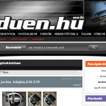
ERSENYEK
FOTÓALBUM
VIDEÓK
HIRDETŐTÁBLA
TAGOK
FÓRUM
abályok
hirdetés kiemelés
médiaajánlat
össz
 Slipst
>
hirde
2016-09-30 12:40:42
javítás, felújítás,E46-E39
hirdet
#208507
egyéb hird