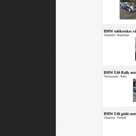
BMW tolókerekes vál
Alkatrész
•
Hajtáslánc
BMW E46 Rally autó
Versenyautó
•
Rally
BMW E46 gátló szet
Alkatrész
•
Futómű