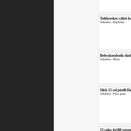
Tolókerekes váltót
Alkatrész
•
Hajtáslánc
Befecskendezők ela
Alkatrész
•
Motor
Slick 15 col pirelli 
Alkatrész
•
Felni, gumi
15 colos 4x100 verse