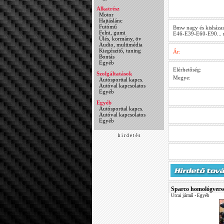
Alkatrész
Motor
Hajtáslánc
Futómű
Bmw nagy és kisházas s
Felni, gumi
E46-E39-E60-E90... mo
Ülés, kormány, öv
Audio, multimédia
Kiegészítő, tuning
Ár:
Bontás
Egyéb
Elérhetőség:
Szolgáltatások
Megye:
Autósporttal kapcs.
Autóval kapcsolatos
Egyéb
Egyéb
Autósporttal kapcs.
Autóval kapcsolatos
Egyéb
h i r d e t é s
Sparco homológverse
Utcai jármű
•
Egyéb