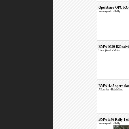
Opel Astra OPC RC4 
Versenyautó
•
Rally
BMW M50 B25 szivós
Utcai jármű
•
Motor
BMW 4.45 sperr ela
Alkatrész
•
Hajtáslánc
BMW E46 Rally 1 el
Versenyautó
•
Rally