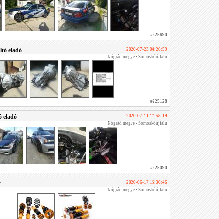
#225690
tó eladó
2020-07-23 08:26:59
Nógrád megye • Somoskőújfalu
#225128
 eladó
2020-07-11 17:58:19
Nógrád megye • Somoskőújfalu
#225090
t
2020-06-17 15:30:46
Nógrád megye • Somoskőújfalu