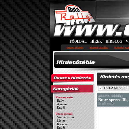
-->
FŐOLDAL
HÍREK
HÍRBLOG
V
összes hirdetés
hirdetés feladása
hirdetési sz
TESLA Model S 19”
<
Alkatrész / Hajtáslánc
Versenyautó
Bmw sperrdifik, 
Rally
Amatőr
Nógrád megye
Egyéb
Utcai jármű
Személyautó
Motor
Kisteher
Egyéb