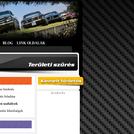
BLOG
LINK OLDALAK
es hirdetés
h i r d e t é s
tés feladása
ési szabályok
etési lehetőségek