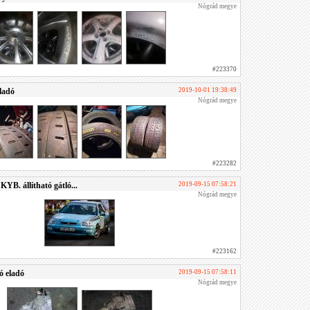
Nógrád megye
#223370
ladó
2019-10-01 19:38:49
Nógrád megye
#223282
KYB. állítható gátló...
2019-09-15 07:58:21
Nógrád megye
#223162
ó eladó
2019-09-15 07:58:11
Nógrád megye