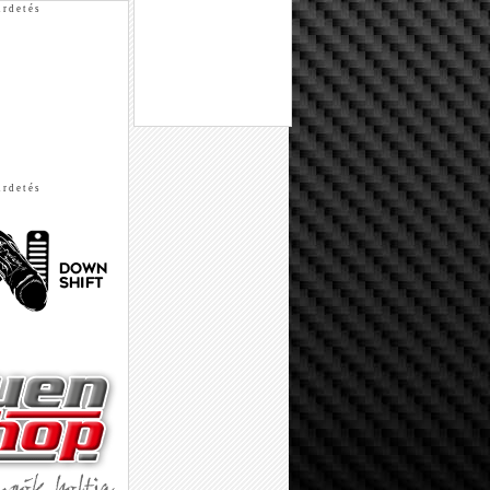
 r d e t é s
 r d e t é s