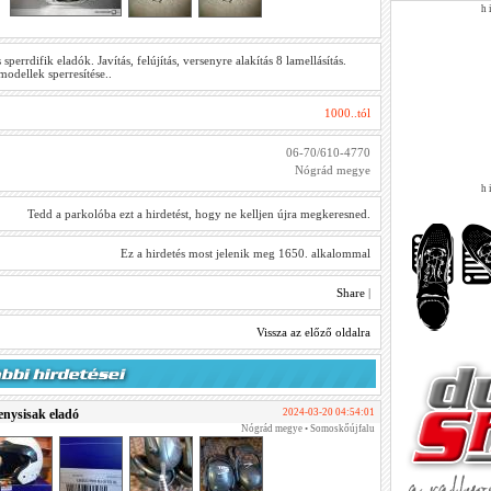
h i
perrdifik eladók. Javítás, felújítás, versenyre alakítás 8 lamellásítás.
dellek sperresítése..
1000..tól
06-70/610-4770
Nógrád megye
h i
Tedd a parkolóba ezt a hirdetést, hogy ne kelljen újra megkeresned.
Ez a hirdetés most jelenik meg 1650. alkalommal
Share
|
Vissza az előző oldalra
nysisak eladó
2024-03-20 04:54:01
Nógrád megye • Somoskőújfalu