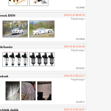
#224966
 keresek BMW
2019-12-31 08:09:25
Nógrád megye
#223856
dók/honda/
2019-10-26 15:05:46
Nógrád megye
#223432
Hankook
2019-10-15 06:25:17
Nógrád megye
#223371
nyfelnik eladók
2019-10-15 06:20:27