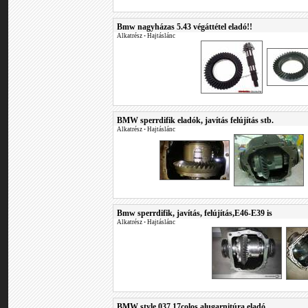
Bmw nagyházas 5.43 végáttétel eladó!!
Alkatrész
•
Hajtáslánc
BMW sperrdifik eladók, javítás felújítás stb.
Alkatrész
•
Hajtáslánc
Bmw sperrdifik, javítás, felújítás,E46-E39 is
Alkatrész
•
Hajtáslánc
BMW style 037 17colos alugarnitúra eladó