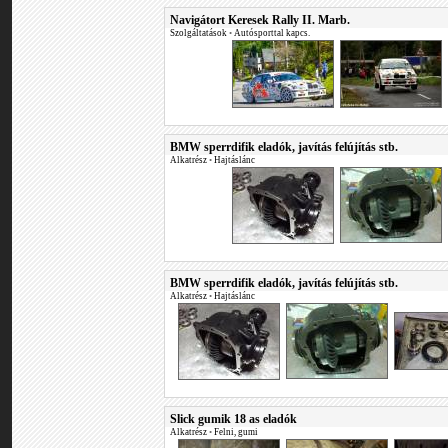
Navigátort Keresek Rally II. Marb.
Szolgáltatások
•
Autósporttal kapcs.
BMW sperrdifik eladók, javítás felújítás stb.
Alkatrész
•
Hajtáslánc
BMW sperrdifik eladók, javítás felújítás stb.
Alkatrész
•
Hajtáslánc
Slick gumik 18 as eladók
Alkatrész
•
Felni, gumi