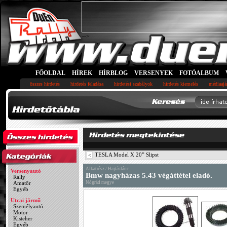
-->
FŐOLDAL
HÍREK
HÍRBLOG
VERSENYEK
FOTÓALBUM
összes hirdetés
hirdetés feladása
hirdetési szabályok
hirdetés kiemelés
médiaajá
TESLA Model X 20” Slipst
<
Alkatrész / Hajtáslánc
Versenyautó
Bmw nagyházas 5.43 végáttétel eladó.
Rally
Amatőr
Nógrád megye
Egyéb
Utcai jármű
Személyautó
Motor
Kisteher
Egyéb