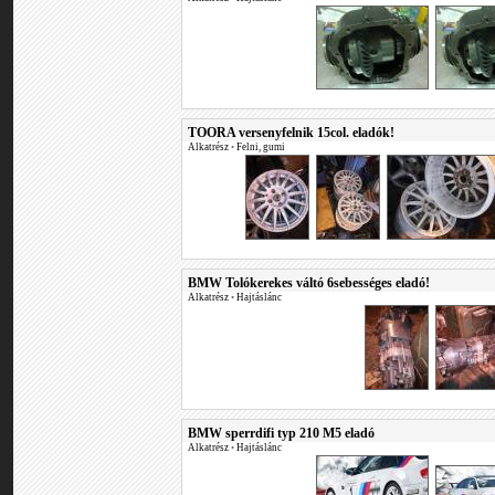
TOORA versenyfelnik 15col. eladók!
Alkatrész
•
Felni, gumi
BMW Tolókerekes váltó 6sebességes eladó!
Alkatrész
•
Hajtáslánc
BMW sperrdifi typ 210 M5 eladó
Alkatrész
•
Hajtáslánc