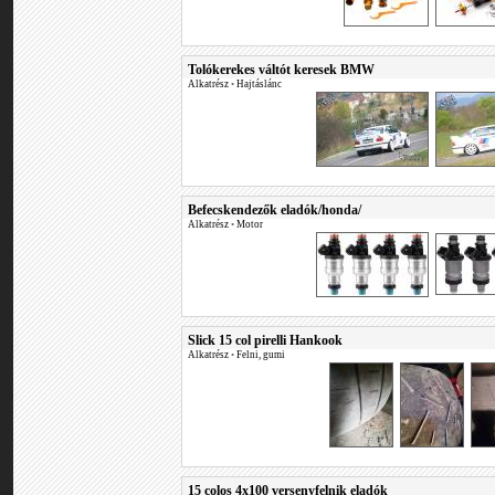
Tolókerekes váltót keresek BMW
Alkatrész
•
Hajtáslánc
Befecskendezők eladók/honda/
Alkatrész
•
Motor
Slick 15 col pirelli Hankook
Alkatrész
•
Felni, gumi
15 colos 4x100 versenyfelnik eladók