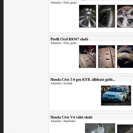
Alkatrész
•
Felni, gumi
Pirelli 15col RKW7 eladó
Alkatrész
•
Felni, gumi
Honda Civic 5-6 gen KYB. állítható gátló...
Alkatrész
•
Futómű
Honda Civic Vti váltó eladó
Alkatrész
•
Hajtáslánc