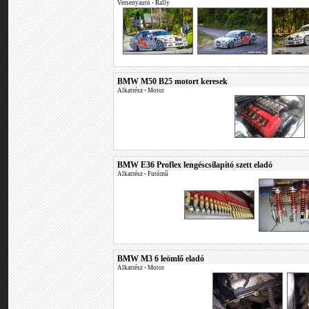
Versenyautó
•
Rally
BMW M50 B25 motort keresek
Alkatrész
•
Motor
BMW E36 Proflex lengéscsilapító szett eladó
Alkatrész
•
Futómű
BMW M3 6 leömlő eladó
Alkatrész
•
Motor