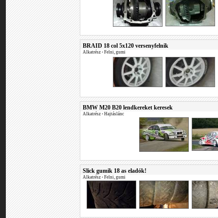
BRAID 18 col 5x120 versenyfelnik
Alkatrész
•
Felni, gumi
BMW M20 B20 lendkereket keresek
Alkatrész
•
Hajtáslánc
Slick gumik 18 as eladók!
Alkatrész
•
Felni, gumi