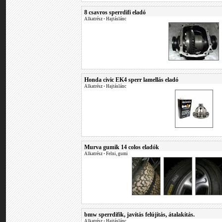
8 csavros sperrdifi eladó
Alkatrész
•
Hajtáslánc
Honda civic EK4 sperr lamellás eladó
Alkatrész
•
Hajtáslánc
Murva gumik 14 colos eladók
Alkatrész
•
Felni, gumi
bmw sperrdifik, javítás felújítás, átalakítás.
Alkatrész
•
Hajtáslánc