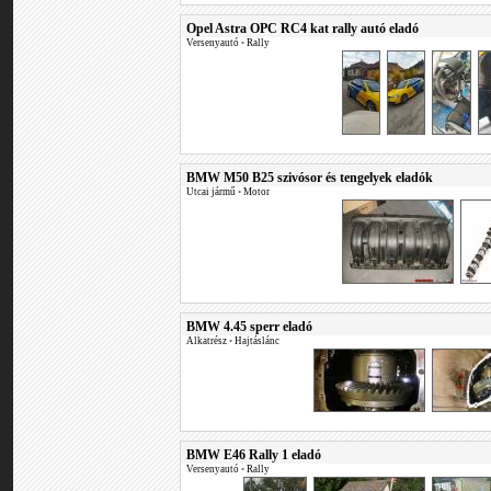
Opel Astra OPC RC4 kat rally autó eladó
Versenyautó
•
Rally
BMW M50 B25 szivósor és tengelyek eladók
Utcai jármű
•
Motor
BMW 4.45 sperr eladó
Alkatrész
•
Hajtáslánc
BMW E46 Rally 1 eladó
Versenyautó
•
Rally