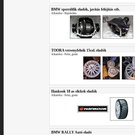
BMW sperrdifik eladók, javítás felújítás stb.
Alkatrész
•
Hajtáslánc
TOORA versenyfelnik 15col. eladók
Alkatrész
•
Felni, gumi
Hankook 18 as slickek eladók
Alkatrész
•
Felni, gumi
BMW RALLY Autó eladó