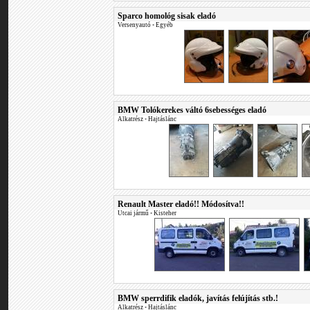
Sparco homológ sisak eladó
Versenyautó
•
Egyéb
BMW Tolókerekes váltó 6sebességes eladó
Alkatrész
•
Hajtáslánc
Renault Master eladó!! Módosítva!!
Utcai jármű
•
Kisteher
BMW sperrdifik eladók, javítás felújítás stb.!
Alkatrész
•
Hajtáslánc