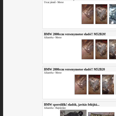
Utcai jármű
•
Motor
BMW 2000ccm versenymotor eladó!! M52B20!
Alkatrész
•
Motor
BMW 2000ccm versenymotor eladó!! M52B20
Alkatrész
•
Motor
BMW sperrdifik! eladók, javítás felújítá...
Alkatrész
•
Hajtáslánc