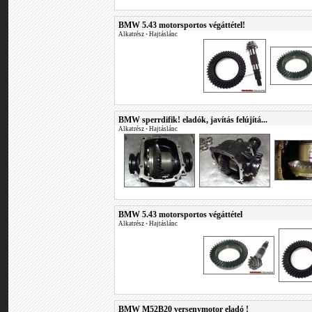
BMW 5.43 motorsportos végáttétel!
Alkatrész
•
Hajtáslánc
BMW sperrdifik! eladók, javítás felújítá...
Alkatrész
•
Hajtáslánc
BMW 5.43 motorsportos végáttétel
Alkatrész
•
Hajtáslánc
BMW M52B20 versenymotor eladó !