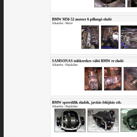
BMW M50-52 motorr 6 pillangó eladó
Alkatrész
•
Motor
SAMSONAS tolókerekes váltó BMW re eladó
Alkatrész
•
Hajtáslánc
BMW sperrdifik eladók, javítás felújítás stb.
Alkatrész
•
Hajtáslánc