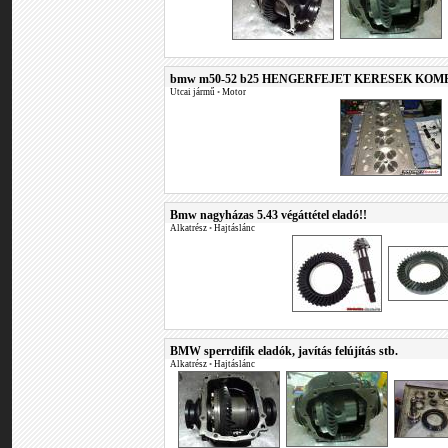
bmw m50-52 b25 HENGERFEJET KERESEK KOM
Utcai jármű
•
Motor
Bmw nagyházas 5.43 végáttétel eladó!!
Alkatrész
•
Hajtáslánc
BMW sperrdifik eladók, javítás felújítás stb.
Alkatrész
•
Hajtáslánc