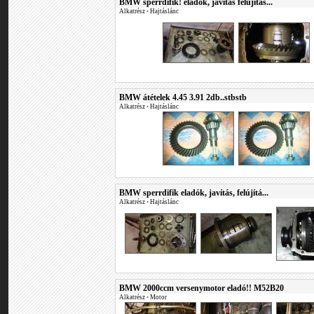
BMW sperrdifik! eladók, javítás felújítás...
Alkatrész
•
Hajtáslánc
BMW átételek 4.45 3.91 2db..stbstb
Alkatrész
•
Hajtáslánc
BMW sperrdifik eladók, javítás, felújítá...
Alkatrész
•
Hajtáslánc
BMW 2000ccm versenymotor eladó!! M52B20
Alkatrész
•
Motor