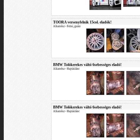
TOORA versenyfelnik 15col. eladók!
Alkatrész
•
Felni, gumi
BMW Tolókerekes váltó 6sebességes eladó!
Alkatrész
•
Hajtáslánc
BMW Tolókerekes váltó 6sebességes eladó!
Alkatrész
•
Hajtáslánc