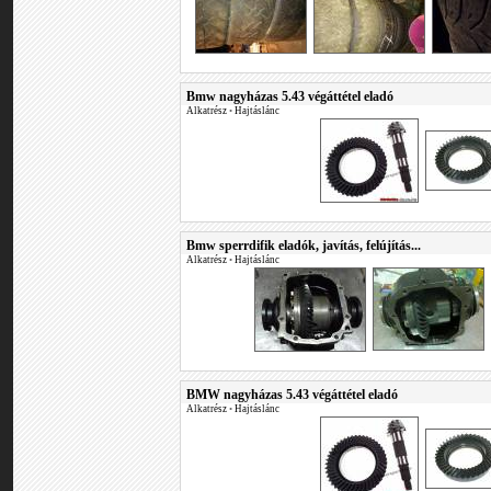
Bmw nagyházas 5.43 végáttétel eladó
Alkatrész
•
Hajtáslánc
Bmw sperrdifik eladók, javítás, felújítás...
Alkatrész
•
Hajtáslánc
BMW nagyházas 5.43 végáttétel eladó
Alkatrész
•
Hajtáslánc