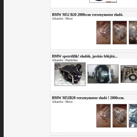
BMW M52 B20 2000ccm versenymotor eladó.
Alkatrész
•
Motor
BMW sperrdifik! eladók, javítás felújítá...
Alkatrész
•
Hajtáslánc
BMW M52B20 versenymotor eladó ! 2000ccm.
Alkatrész
•
Motor