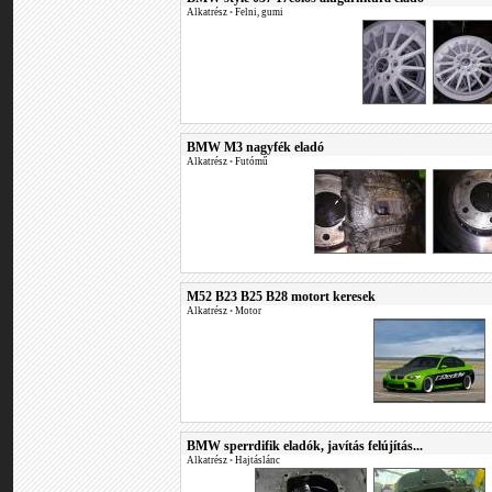
Alkatrész
•
Felni, gumi
BMW M3 nagyfék eladó
Alkatrész
•
Futómű
M52 B23 B25 B28 motort keresek
Alkatrész
•
Motor
BMW sperrdifik eladók, javítás felújítás...
Alkatrész
•
Hajtáslánc