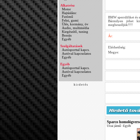
Alkatrész
Motor
Hajtáslánc
Futómű
BMW sperrdifiket és si
Felni, gumi
Bármilyen jöhet ki
Ülés, kormány, öv
megbeszéljük!!!!
Audio, multimédia
Kiegészítő, tuning
Bontás
Ár:
Egyéb
Szolgáltatások
Elérhetőség:
Autósporttal kapcs.
Megye:
Autóval kapcsolatos
Egyéb
Egyéb
Autósporttal kapcs.
Autóval kapcsolatos
Egyéb
h i r d e t é s
Sparco homológverse
Utcai jármű
•
Egyéb