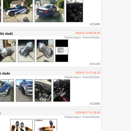
#225690
tó eladó
2020-07-23 08:26:59
Nógrád megye • Somoskőújfalu
#225128
 eladó
2020-07-11 17:58:19
Nógrád megye • Somoskőújfalu
#225090
t
2020-06-17 15:30:46
Nógrád megye • Somoskőújfalu