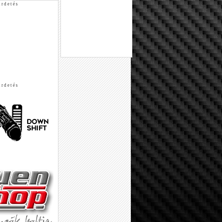
 r d e t é s
 r d e t é s