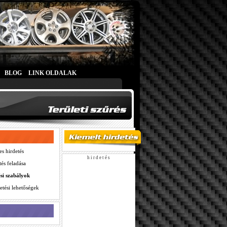
BLOG
LINK OLDALAK
es hirdetés
h i r d e t é s
tés feladása
ési szabályok
etési lehetőségek