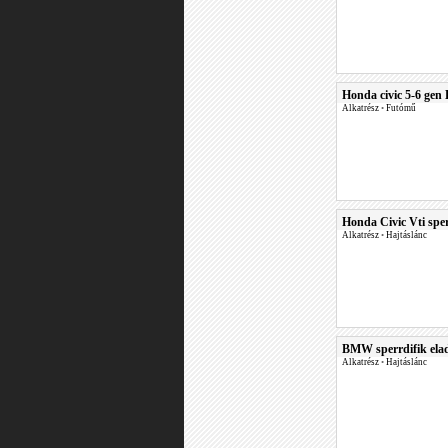
Honda civic 5-6 gen 
Alkatrész
•
Futómű
Honda Civic Vti sper
Alkatrész
•
Hajtáslánc
BMW sperrdifik eladó
Alkatrész
•
Hajtáslánc