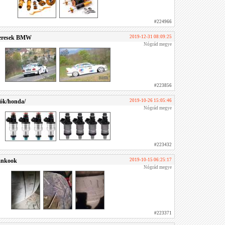
#224966
 keresek BMW
2019-12-31 08:09:25
Nógrád megye
#223856
dók/honda/
2019-10-26 15:05:46
Nógrád megye
#223432
Hankook
2019-10-15 06:25:17
Nógrád megye
#223371