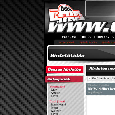
-->
FŐOLDAL
HÍREK
HÍRBLOG
V
összes hirdetés
hirdetés feladása
hirdetési sz
Golf alumínium hu
<
Alkatrész / Hajtáslánc
Versenyautó
BMW difiket ke
Rally
Amatőr
Nógrád megye
Egyéb
Utcai jármű
Személyautó
Motor
Kisteher
Egyéb