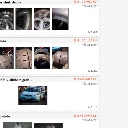
nyfelnik eladók
2019-10-15 06:20:27
Nógrád megye
#223370
ladó
2019-10-01 19:38:49
Nógrád megye
#223282
KYB. állítható gátló...
2019-09-15 07:58:21
Nógrád megye
#223162
ó eladó
2019-09-15 07:58:11
Nógrád megye