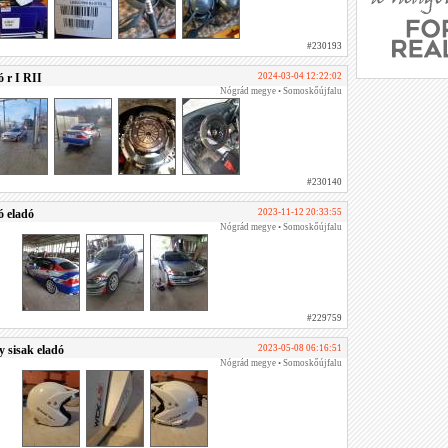
#230193
 r I RII
2024-03-04 12:22:02
Nógrád megye • Somoskőújfalu
#230140
 eladó
2023-11-12 20:33:55
Nógrád megye • Somoskőújfalu
#229759
y sisak eladó
2023-05-08 06:16:51
Nógrád megye • Somoskőújfalu