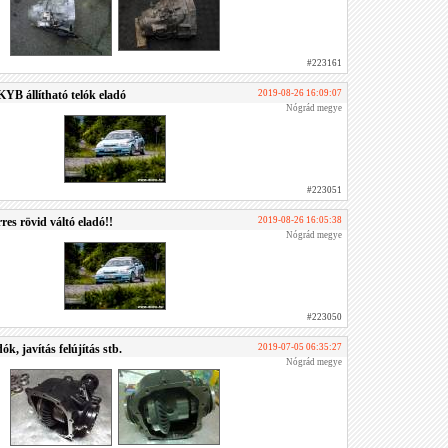
#223161
KYB állítható telók eladó
2019-08-26 16:09:07
Nógrád megye
#223051
res rövid váltó eladó!!
2019-08-26 16:05:38
Nógrád megye
#223050
k, javítás felújítás stb.
2019-07-05 06:35:27
Nógrád megye