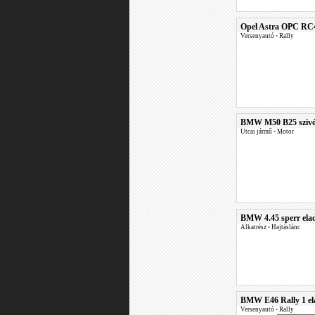
Opel Astra OPC RC4 
Versenyautó
•
Rally
BMW M50 B25 szivós
Utcai jármű
•
Motor
BMW 4.45 sperr ela
Alkatrész
•
Hajtáslánc
BMW E46 Rally 1 el
Versenyautó
•
Rally