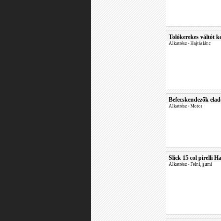
Tolókerekes váltót
Alkatrész
•
Hajtáslánc
Befecskendezők ela
Alkatrész
•
Motor
Slick 15 col pirelli 
Alkatrész
•
Felni, gumi