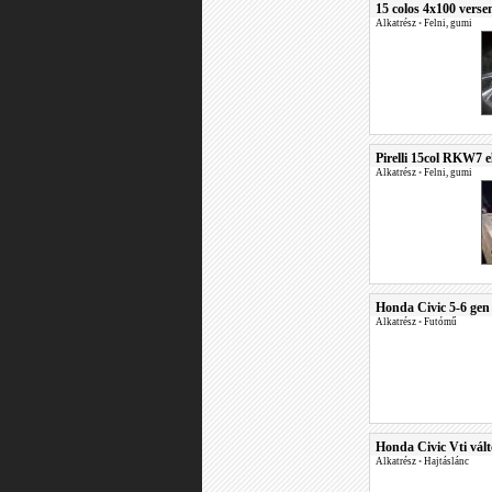
15 colos 4x100 verse
Alkatrész
•
Felni, gumi
Pirelli 15col RKW7 e
Alkatrész
•
Felni, gumi
Honda Civic 5-6 gen 
Alkatrész
•
Futómű
Honda Civic Vti vált
Alkatrész
•
Hajtáslánc