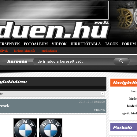
ERSENYEK
FOTÓALBUM
VIDEÓK
HIRDETŐTÁBLA
TAGOK
FÓRUM
abályok
hirdetés kiemelés
médiaajánlat
össz
to
>
hirde
2014-12-14 19:15:29
resek
hirdet
#187286
egyéb hird