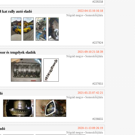
#229258
kat rally autó eladó
2022-04-15 10:16:18
Nógrád megye • Somoskőújfalu
#227924
or és tengelyek eladók
2021-09-10 21:58:39
Nógrád megye • Somoskőújfalu
#227051
dó
2021-05-25 07:42:21
Nógrád megye • Somoskőújfalu
#226655
adó
2020-11-13 09:26:19
Nógrád megye • Somoskőújfalu