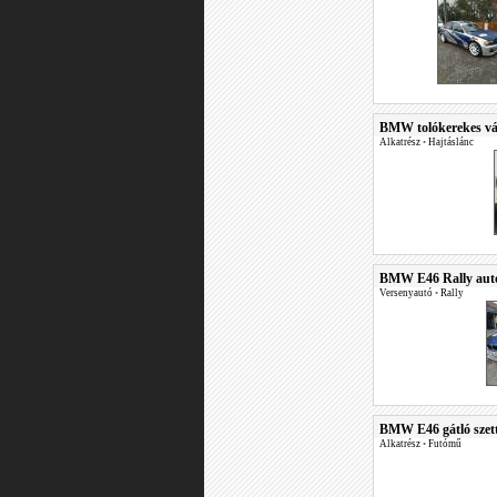
BMW tolókerekes vál
Alkatrész
•
Hajtáslánc
BMW E46 Rally autó
Versenyautó
•
Rally
BMW E46 gátló szet
Alkatrész
•
Futómű