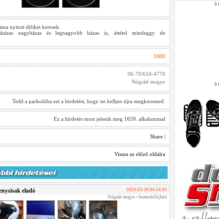
h i
ma nyitott difiket keresek.
sházas nagyházas és legnagyobb házas is, áttétel mindeggy de
1000
06-70/610-4770
Nógrád megye
h i
Tedd a parkolóba ezt a hirdetést, hogy ne kelljen újra megkeresned.
Ez a hirdetés most jelenik meg 1659. alkalommal
Share
|
Vissza az előző oldalra
nysisak eladó
2024-03-20 04:54:01
Nógrád megye • Somoskőújfalu