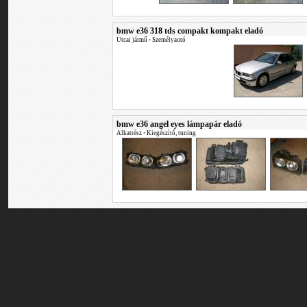
bmw e36 318 tds compakt kompakt eladó
Utcai jármű
•
Személyautó
bmw e36 angel eyes lámpapár eladó
Alkatrész
•
Kiegészítő, tuning