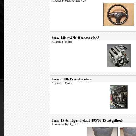
Alkatrész
•
Ülés, kormány, öv
bmw 18is m42b18 motor eladó
Alkatrész
•
Motor
bmw m30b35 motor eladó
Alkatrész
•
Motor
bmw 15-ös hógumi eladó 195/65 15 szögelhető
Alkatrész
•
Felni, gumi