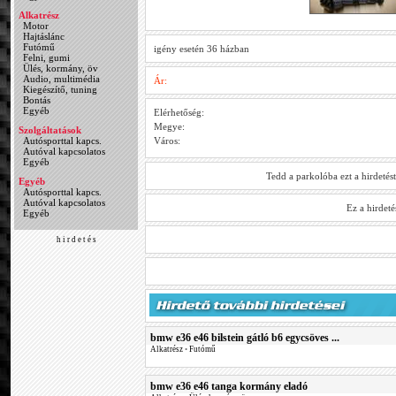
Alkatrész
Motor
Hajtáslánc
Futómű
igény esetén 36 házban
Felni, gumi
Ülés, kormány, öv
Audio, multimédia
Ár:
Kiegészítő, tuning
Bontás
Egyéb
Elérhetőség:
Megye:
Szolgáltatások
Autósporttal kapcs.
Város:
Autóval kapcsolatos
Egyéb
Tedd a parkolóba ezt a hirdetés
Egyéb
Autósporttal kapcs.
Autóval kapcsolatos
Ez a hirdet
Egyéb
h i r d e t é s
bmw e36 e46 bilstein gátló b6 egycsöves ...
Alkatrész
•
Futómű
bmw e36 e46 tanga kormány eladó