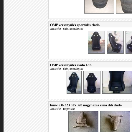
OMP versenyülés sportülés eladó
Alkatrész
•
Ülés, kormány, öv
OMP versenyülés eladó 1db
Alkatrész
•
Ülés, kormány, öv
bmw e36 323 325 328 nagyházas sima difi eladó
Alkatrész
•
Hajtáslánc