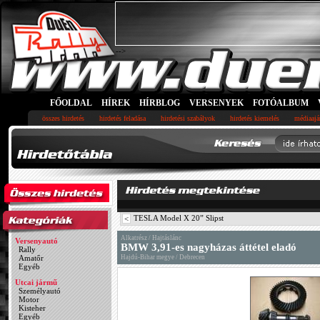
-->
FŐOLDAL
HÍREK
HÍRBLOG
VERSENYEK
FOTÓALBUM
összes hirdetés
hirdetés feladása
hirdetési szabályok
hirdetés kiemelés
médiaajá
TESLA Model X 20” Slipst
<
Alkatrész / Hajtáslánc
Versenyautó
BMW 3,91-es nagyházas áttétel eladó
Rally
Amatőr
Hajdú-Bihar megye / Debrecen
Egyéb
Utcai jármű
Személyautó
Motor
Kisteher
Egyéb