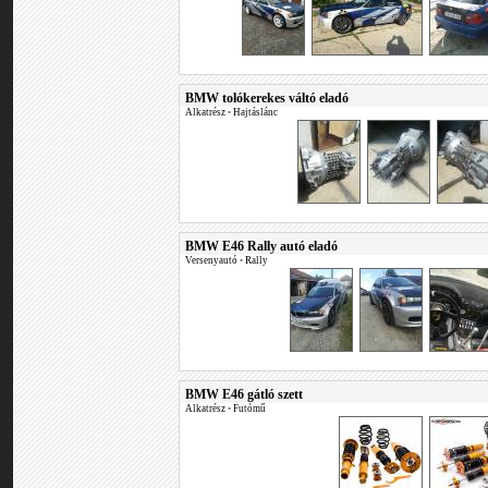
BMW tolókerekes váltó eladó
Alkatrész
•
Hajtáslánc
BMW E46 Rally autó eladó
Versenyautó
•
Rally
BMW E46 gátló szett
Alkatrész
•
Futómű