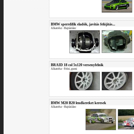
BMW sperrdifik eladók, javítás felújítás...
Alkatrész
•
Hajtáslánc
BRAID 18 col 5x120 versenyfelnik
Alkatrész
•
Felni, gumi
BMW M20 B20 lendkereket keresek
Alkatrész
•
Hajtáslánc