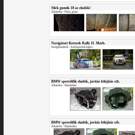
Slick gumik 18 as eladók!
Alkatrész
•
Felni, gumi
Navigátort Keresek Rally II. Marb.
Szolgáltatások
•
Autósporttal kapcs.
BMW sperrdifik eladók, javítás felújítás stb.
Alkatrész
•
Hajtáslánc
BMW sperrdifik eladók, javítás felújítás stb.
Alkatrész
•
Hajtáslánc