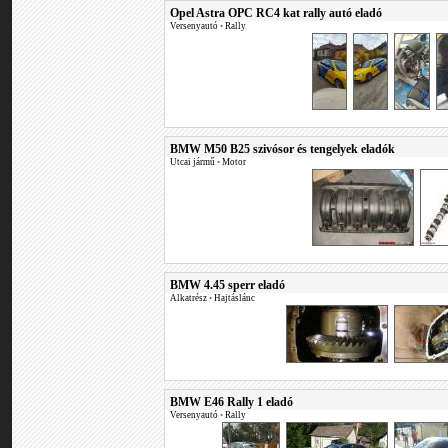
Opel Astra OPC RC4 kat rally autó eladó
Versenyautó
•
Rally
BMW M50 B25 szivósor és tengelyek eladók
Utcai jármű
•
Motor
BMW 4.45 sperr eladó
Alkatrész
•
Hajtáslánc
BMW E46 Rally 1 eladó
Versenyautó
•
Rally