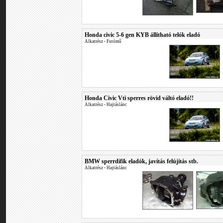
Honda civic 5-6 gen KYB állítható telók eladó
Alkatrész
•
Futómű
Honda Civic Vti sperres rövid váltó eladó!!
Alkatrész
•
Hajtáslánc
BMW sperrdifik eladók, javítás felújítás stb.
Alkatrész
•
Hajtáslánc