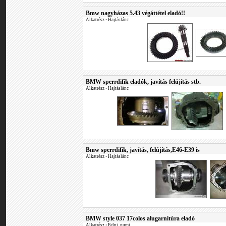
Bmw nagyházas 5.43 végáttétel eladó!!
Alkatrész
•
Hajtáslánc
BMW sperrdifik eladók, javítás felújítás stb.
Alkatrész
•
Hajtáslánc
Bmw sperrdifik, javítás, felújítás,E46-E39 is
Alkatrész
•
Hajtáslánc
BMW style 037 17colos alugarnitúra eladó
Alkatrész
•
Felni, gumi