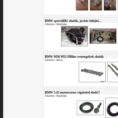
BMW sperrdifik! eladók, javítás felújítá...
Alkatrész
•
Hajtáslánc
BMW M50 M52 DBilas veztengelyek eladók
Alkatrész
•
Motor
BMW 5.43 motorsortos végáttétel eladó!!
Alkatrész
•
Hajtáslánc