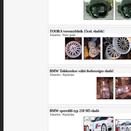
TOORA versenyfelnik 15col. eladók!
Alkatrész
•
Felni, gumi
BMW Tolókerekes váltó 6sebességes eladó!
Alkatrész
•
Hajtáslánc
BMW sperrdifi typ 210 M5 eladó
Alkatrész
•
Hajtáslánc