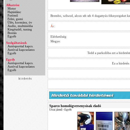
Alkatrész
Motor
Hajtáslánc
Futómű
Brembo, wilwod, alcon stb stb 4 dugattyús féknyergeket ke
Felni, gumi
Ülés, kormány, öv
Audio, multimédia
Ár:
Kiegészítő, tuning
Bontás
Egyéb
Elérhetőség:
Megye:
Szolgáltatások
Autósporttal kapcs.
Autóval kapcsolatos
Tedd a parkolóba ezt a hirdetés
Egyéb
Egyéb
Autósporttal kapcs.
Ez a hirdeté
Autóval kapcsolatos
Egyéb
h i r d e t é s
Sparco homológversenysisak eladó
Utcai jármű
•
Egyéb