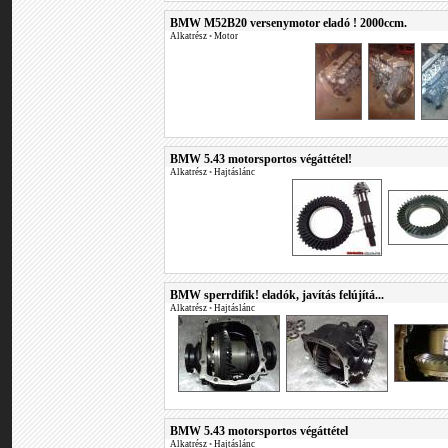
BMW M52B20 versenymotor eladó ! 2000ccm.
Alkatrész
•
Motor
BMW 5.43 motorsportos végáttétel!
Alkatrész
•
Hajtáslánc
BMW sperrdifik! eladók, javítás felújítá...
Alkatrész
•
Hajtáslánc
BMW 5.43 motorsportos végáttétel
Alkatrész
•
Hajtáslánc