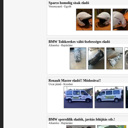
Sparco homológ sisak eladó
Versenyautó
•
Egyéb
BMW Tolókerekes váltó 6sebességes eladó
Alkatrész
•
Hajtáslánc
Renault Master eladó!! Módosítva!!
Utcai jármű
•
Kisteher
BMW sperrdifik eladók, javítás felújítás stb.!
Alkatrész
•
Hajtáslánc