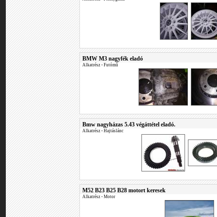
BMW M3 nagyfék eladó
Alkatrész
•
Futómű
Bmw nagyházas 5.43 végáttétel eladó.
Alkatrész
•
Hajtáslánc
M52 B23 B25 B28 motort keresek
Alkatrész
•
Motor