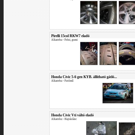
Pirelli 15col RKW7 eladó
Alkatrész
•
Felni, gumi
Honda Civic 5-6 gen KYB. állítható gátló...
Alkatrész
•
Futómű
Honda Civic Vti váltó eladó
Alkatrész
•
Hajtáslánc