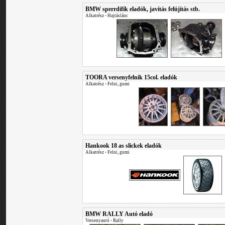
BMW sperrdifik eladók, javítás felújítás stb.
Alkatrész
•
Hajtáslánc
TOORA versenyfelnik 15col. eladók
Alkatrész
•
Felni, gumi
Hankook 18 as slickek eladók
Alkatrész
•
Felni, gumi
BMW RALLY Autó eladó
Versenyautó
•
Rally