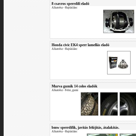
8 csavros sperrdifi eladó
Alkatrész
•
Hajtáslánc
Honda civic EK4 sperr lamellás eladó
Alkatrész
•
Hajtáslánc
Murva gumik 14 colos eladók
Alkatrész
•
Felni, gumi
bmw sperrdifik, javítás felújítás, átalakítás.
Alkatrész
•
Hajtáslánc