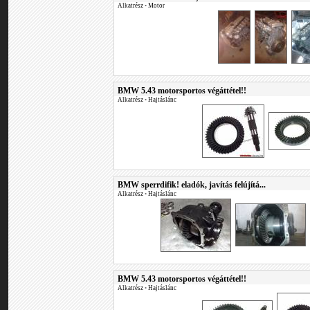
Alkatrész
•
Motor
BMW 5.43 motorsportos végáttétel!!
Alkatrész
•
Hajtáslánc
BMW sperrdifik! eladók, javítás felújítá...
Alkatrész
•
Hajtáslánc
BMW 5.43 motorsportos végáttétel!!
Alkatrész
•
Hajtáslánc