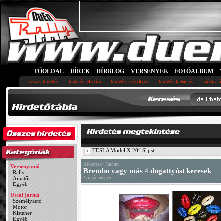
-->
FŐOLDAL
HÍREK
HÍRBLOG
VERSENYEK
FOTÓALBUM
összes hirdetés
hirdetés feladása
hirdetési szabályok
hirdetés kiemelés
médiaajá
TESLA Model X 20” Slipst
<
Alkatrész / Futómű
Versenyautó
Brembo vagy más 4 dugattyúst keresek
Rally
Amatőr
Nógrád megye
Egyéb
Utcai jármű
Személyautó
Motor
Kisteher
Egyéb