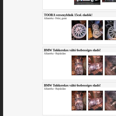
TOORA versenyfelnik 15col. eladók!
Alkatrész
•
Felni, gumi
BMW Tolókerekes váltó 6sebességes eladó!
Alkatrész
•
Hajtáslánc
BMW Tolókerekes váltó 6sebességes eladó!
Alkatrész
•
Hajtáslánc