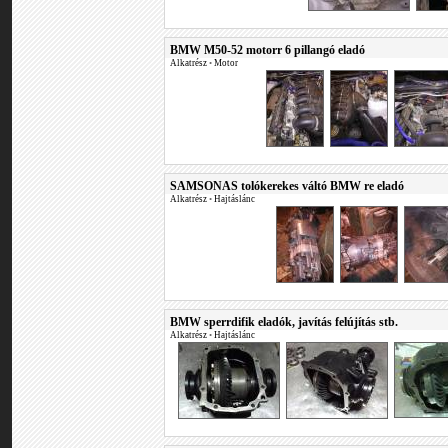
BMW M50-52 motorr 6 pillangó eladó
Alkatrész
•
Motor
SAMSONAS tolókerekes váltó BMW re eladó
Alkatrész
•
Hajtáslánc
BMW sperrdifik eladók, javítás felújítás stb.
Alkatrész
•
Hajtáslánc