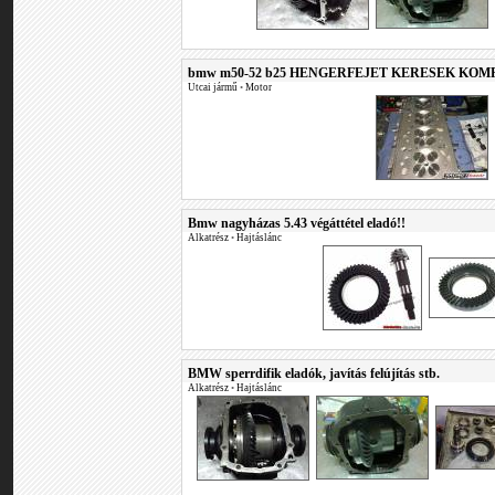
bmw m50-52 b25 HENGERFEJET KERESEK KOM
Utcai jármű
•
Motor
Bmw nagyházas 5.43 végáttétel eladó!!
Alkatrész
•
Hajtáslánc
BMW sperrdifik eladók, javítás felújítás stb.
Alkatrész
•
Hajtáslánc