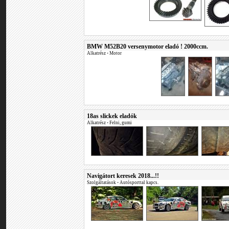
BMW M52B20 versenymotor eladó ! 2000ccm.
Alkatrész
•
Motor
18as slickek eladók
Alkatrész
•
Felni, gumi
Navigátort keresek 2018...!!
Szolgáltatások
•
Autósporttal kapcs.