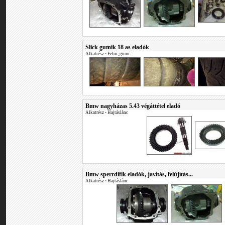
Slick gumik 18 as eladók
Alkatrész
•
Felni, gumi
Bmw nagyházas 5.43 végáttétel eladó
Alkatrész
•
Hajtáslánc
Bmw sperrdifik eladók, javítás, felújítás...
Alkatrész
•
Hajtáslánc