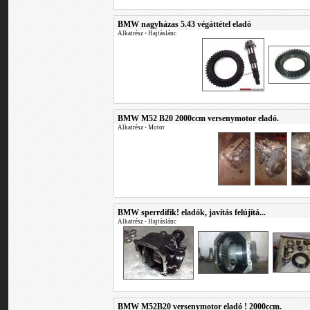
BMW nagyházas 5.43 végáttétel eladó
Alkatrész
•
Hajtáslánc
BMW M52 B20 2000ccm versenymotor eladó.
Alkatrész
•
Motor
BMW sperrdifik! eladók, javítás felújítá...
Alkatrész
•
Hajtáslánc
BMW M52B20 versenymotor eladó ! 2000ccm.