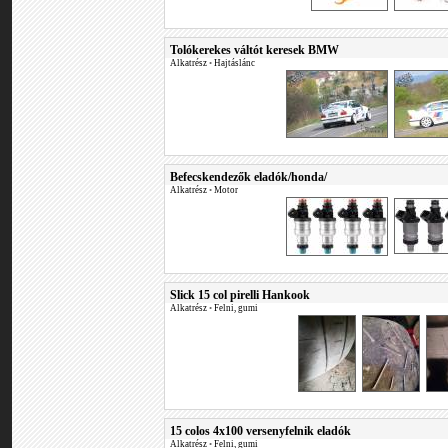
Tolókerekes váltót keresek BMW
Alkatrész
•
Hajtáslánc
Befecskendezők eladók/honda/
Alkatrész
•
Motor
Slick 15 col pirelli Hankook
Alkatrész
•
Felni, gumi
15 colos 4x100 versenyfelnik eladók
Alkatrész
•
Felni, gumi