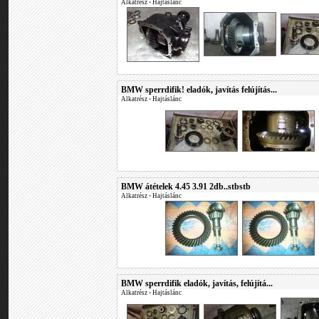
Alkatrész
•
Hajtáslánc
BMW sperrdifik! eladók, javítás felújítás...
Alkatrész
•
Hajtáslánc
BMW átételek 4.45 3.91 2db..stbstb
Alkatrész
•
Hajtáslánc
BMW sperrdifik eladók, javítás, felújítá...
Alkatrész
•
Hajtáslánc