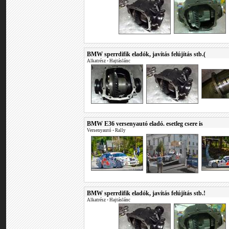
BMW sperrdifik eladók, javítás felújítás stb.(
Alkatrész
•
Hajtáslánc
BMW E36 versenyautó eladó. esetleg csere is
Versenyautó
•
Rally
BMW sperrdifik eladók, javítás felújítás stb.!
Alkatrész
•
Hajtáslánc