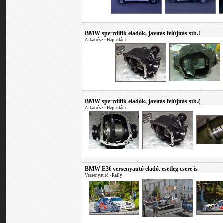
BMW sperrdifik eladók, javítás felújítás stb.!
Alkatrész
•
Hajtáslánc
BMW sperrdifik eladók, javítás felújítás stb.(
Alkatrész
•
Hajtáslánc
BMW E36 versenyautó eladó. esetleg csere is
Versenyautó
•
Rally