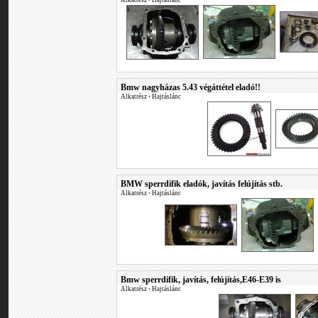
Alkatrész
•
Hajtáslánc
Bmw nagyházas 5.43 végáttétel eladó!!
Alkatrész
•
Hajtáslánc
BMW sperrdifik eladók, javítás felújítás stb.
Alkatrész
•
Hajtáslánc
Bmw sperrdifik, javítás, felújítás,E46-E39 is
Alkatrész
•
Hajtáslánc