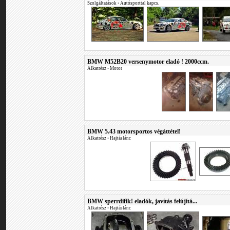
Szolgáltatások
•
Autósporttal kapcs.
BMW M52B20 versenymotor eladó ! 2000ccm.
Alkatrész
•
Motor
BMW 5.43 motorsportos végáttétel!
Alkatrész
•
Hajtáslánc
BMW sperrdifik! eladók, javítás felújítá...
Alkatrész
•
Hajtáslánc