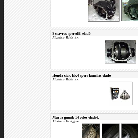
8 csavros sperrdifi eladó
Alkatrész
•
Hajtáslánc
Honda civic EK4 sperr lamellás eladó
Alkatrész
•
Hajtáslánc
Murva gumik 14 colos eladók
Alkatrész
•
Felni, gumi