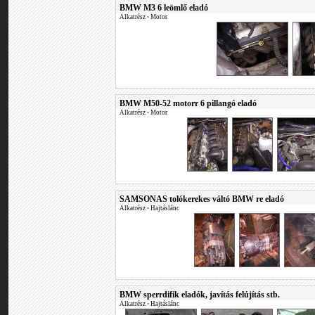
BMW M3 6 leömlő eladó
Alkatrész
•
Motor
BMW M50-52 motorr 6 pillangó eladó
Alkatrész
•
Motor
SAMSONAS tolókerekes váltó BMW re eladó
Alkatrész
•
Hajtáslánc
BMW sperrdifik eladók, javítás felújítás stb.
Alkatrész
•
Hajtáslánc