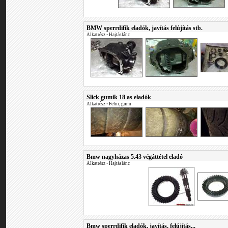
BMW sperrdifik eladók, javítás felújítás stb.
Alkatrész
•
Hajtáslánc
Slick gumik 18 as eladók
Alkatrész
•
Felni, gumi
Bmw nagyházas 5.43 végáttétel eladó
Alkatrész
•
Hajtáslánc
Bmw sperrdifik eladók, javítás, felújítás...