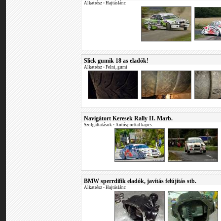
Alkatrész
•
Hajtáslánc
Slick gumik 18 as eladók!
Alkatrész
•
Felni, gumi
Navigátort Keresek Rally II. Marb.
Szolgáltatások
•
Autósporttal kapcs.
BMW sperrdifik eladók, javítás felújítás stb.
Alkatrész
•
Hajtáslánc