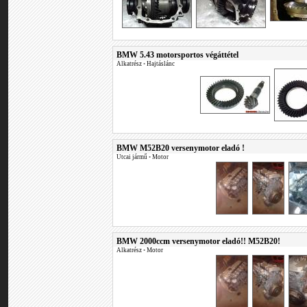
BMW 5.43 motorsportos végáttétel
Alkatrész
•
Hajtáslánc
BMW M52B20 versenymotor eladó !
Utcai jármű
•
Motor
BMW 2000ccm versenymotor eladó!! M52B20!
Alkatrész
•
Motor