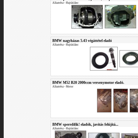
Alkatrész
•
Hajtáslánc
BMW nagyházas 5.43 végáttétel eladó
Alkatrész
•
Hajtáslánc
BMW M52 B20 2000ccm versenymotor eladó.
Alkatrész
•
Motor
BMW sperrdifik! eladók, javítás felújítá...
Alkatrész
•
Hajtáslánc