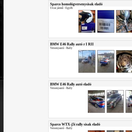
Sparco homológversenysisak eladó
Utcai jármű
•
Egyéb
BMW E46 Rally autó r I RII
Versenyautó
•
Rally
BMW E46 Rally autó eladó
Versenyautó
•
Rally
Sparco WTX-j5i rally sisak eladó
Versenyautó
•
Rally