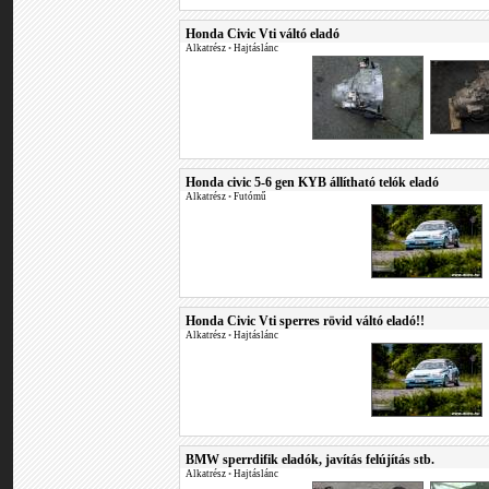
Honda Civic Vti váltó eladó
Alkatrész
•
Hajtáslánc
Honda civic 5-6 gen KYB állítható telók eladó
Alkatrész
•
Futómű
Honda Civic Vti sperres rövid váltó eladó!!
Alkatrész
•
Hajtáslánc
BMW sperrdifik eladók, javítás felújítás stb.
Alkatrész
•
Hajtáslánc