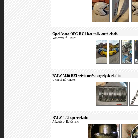
Opel Astra OPC RC4 kat rally autó eladó
Versenyautó
•
Rally
BMW M50 B25 szivósor és tengelyek eladók
Utcai jármű
•
Motor
BMW 4.45 sperr eladó
Alkatrész
•
Hajtáslánc