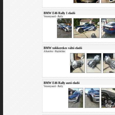
BMW E46 Rally 1 eladó
Versenyautó
•
Rally
BMW tolókerekes váltó eladó
Alkatrész
•
Hajtáslánc
BMW E46 Rally autó eladó
Versenyautó
•
Rally