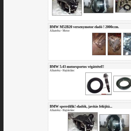
BMW M52B20 versenymotor eladó ! 2000ccm.
Alkatrész
•
Motor
BMW 5.43 motorsportos végáttétel!!
Alkatrész
•
Hajtáslánc
BMW sperrdifik! eladók, javítás felújítá...
Alkatrész
•
Hajtáslánc