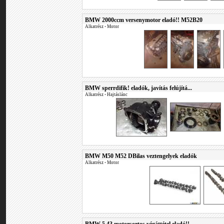
BMW 2000ccm versenymotor eladó!! M52B20
Alkatrész
•
Motor
BMW sperrdifik! eladók, javítás felújítá...
Alkatrész
•
Hajtáslánc
BMW M50 M52 DBilas veztengelyek eladók
Alkatrész
•
Motor