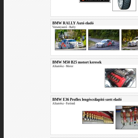
BMW RALLY Autó eladó
Versenyautó
•
Rally
BMW M50 B25 motort keresek
Alkatrész
•
Motor
BMW E36 Proflex lengéscsilapító szett eladó
Alkatrész
•
Futómű