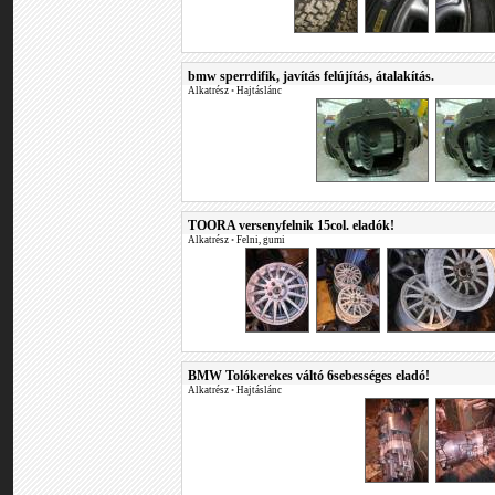
bmw sperrdifik, javítás felújítás, átalakítás.
Alkatrész
•
Hajtáslánc
TOORA versenyfelnik 15col. eladók!
Alkatrész
•
Felni, gumi
BMW Tolókerekes váltó 6sebességes eladó!
Alkatrész
•
Hajtáslánc