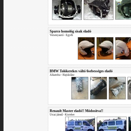
Sparco homológ sisak eladó
Versenyautó
•
Egyéb
BMW Tolókerekes váltó 6sebességes eladó
Alkatrész
•
Hajtáslánc
Renault Master eladó!! Módosítva!!
Utcai jármű
•
Kisteher