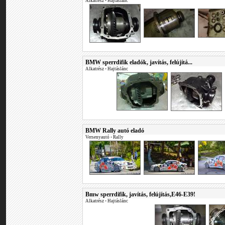
Alkatrész
•
Hajtáslánc
BMW sperrdifik eladók, javítás, felújítá...
Alkatrész
•
Hajtáslánc
BMW Rally autó eladó
Versenyautó
•
Rally
Bmw sperrdifik, javítás, felújítás,E46-E39!
Alkatrész
•
Hajtáslánc