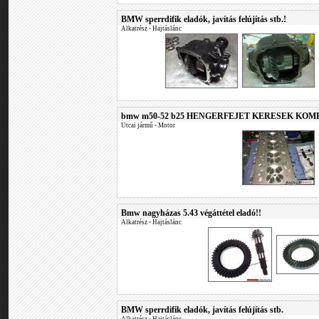
BMW sperrdifik eladók, javítás felújítás stb.!
Alkatrész
•
Hajtáslánc
bmw m50-52 b25 HENGERFEJET KERESEK KOM
Utcai jármű
•
Motor
Bmw nagyházas 5.43 végáttétel eladó!!
Alkatrész
•
Hajtáslánc
BMW sperrdifik eladók, javítás felújítás stb.