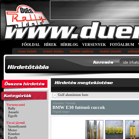
-->
FŐOLDAL
HÍREK
HÍRBLOG
VERSENYEK
FOTÓALBUM
összes hirdetés
hirdetés feladása
hirdetési szabályok
hirdetés kiemelés
médiaajá
Golf alumínium huto
<
Alkatrész / Futómű
Versenyautó
BMW E30 futómű cuccok
Rally
Amatőr
Nógrád megye
Egyéb
Utcai jármű
Személyautó
Motor
Kisteher
Egyéb