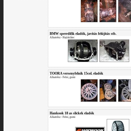
BMW sperrdifik eladók, javítás felújítás stb.
Alkatrész
•
Hajtáslánc
TOORA versenyfelnik 15col. eladók
Alkatrész
•
Felni, gumi
Hankook 18 as slickek eladók
Alkatrész
•
Felni, gumi