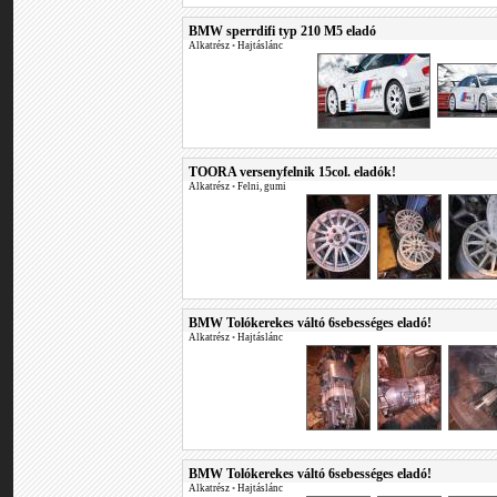
BMW sperrdifi typ 210 M5 eladó
Alkatrész
•
Hajtáslánc
TOORA versenyfelnik 15col. eladók!
Alkatrész
•
Felni, gumi
BMW Tolókerekes váltó 6sebességes eladó!
Alkatrész
•
Hajtáslánc
BMW Tolókerekes váltó 6sebességes eladó!
Alkatrész
•
Hajtáslánc