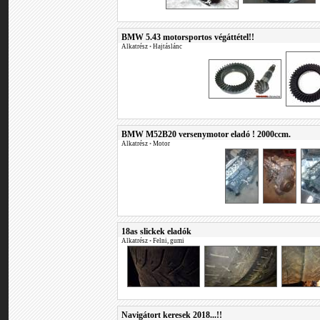
BMW 5.43 motorsportos végáttétel!!
Alkatrész
•
Hajtáslánc
BMW M52B20 versenymotor eladó ! 2000ccm.
Alkatrész
•
Motor
18as slickek eladók
Alkatrész
•
Felni, gumi
Navigátort keresek 2018...!!