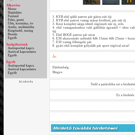
Alkatrész
Motor
Hajtáslánc
Futómű
1. KYB első gátló patron pár gázos zsír újj
Felni, gumi
2. KYB első patron vastag száras fordított, pár zsír új
Ülés, kormány, öv
3. Koni komplett sárga ültető rúgószett zsír új, erős
Audio, multimédia
4. első vastagszárashoz való gátlóház agyastól + ehez va
Kiegészítő, tuning
újj
Bontás
5. Első BOGE patron pár utcai
Egyéb
6. E36 alunyomtáv szélesítő 4db 15mm 4db 25mm + hozzá 
7. E30 vastag féltengely pár
Szolgáltatások
8. gyári első komplett gólyaláb pár sport rúgóval utcai!
Autósporttal kapcs.
Autóval kapcsolatos
Egyéb
Ár:
Egyéb
Autósporttal kapcs.
Elérhetőség:
Autóval kapcsolatos
Megye:
Egyéb
h i r d e t é s
Tedd a parkolóba ezt a hirdetés
Ez a hirdeté