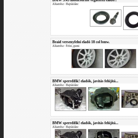
BMW 5.43 motorsortos végáttétel eladó!!
Alkatrész
•
Hajtáslánc
Braid versenyfelni eladó 18 col bmw.
Alkatrész
•
Felni, gumi
BMW sperrdifik! eladók, javítás felújítá...
Alkatrész
•
Hajtáslánc
BMW sperrdifik! eladók, javítás felújítá...
Alkatrész
•
Hajtáslánc