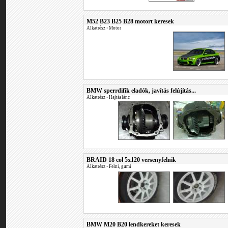
M52 B23 B25 B28 motort keresek
Alkatrész
•
Motor
BMW sperrdifik eladók, javítás felújítás...
Alkatrész
•
Hajtáslánc
BRAID 18 col 5x120 versenyfelnik
Alkatrész
•
Felni, gumi
BMW M20 B20 lendkereket keresek