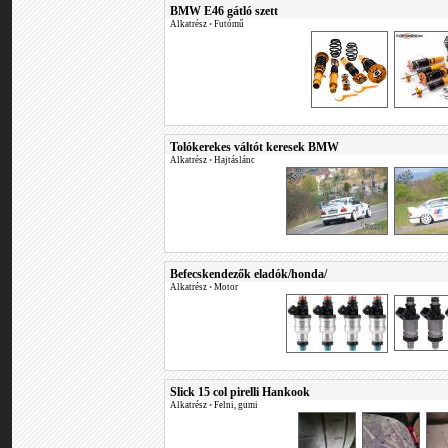
BMW E46 gátló szett
Alkatrész
•
Futómű
Tolókerekes váltót keresek BMW
Alkatrész
•
Hajtáslánc
Befecskendezők eladók/honda/
Alkatrész
•
Motor
Slick 15 col pirelli Hankook
Alkatrész
•
Felni, gumi