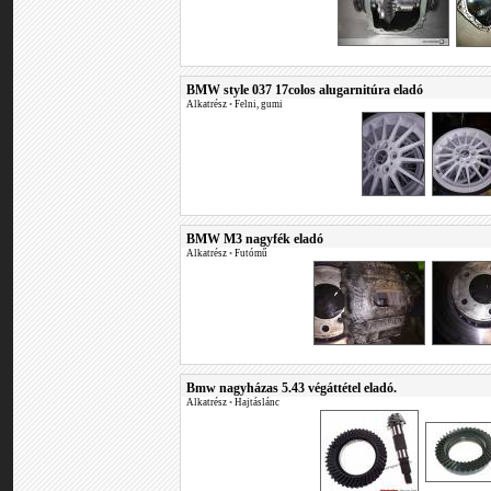
BMW style 037 17colos alugarnitúra eladó
Alkatrész
•
Felni, gumi
BMW M3 nagyfék eladó
Alkatrész
•
Futómű
Bmw nagyházas 5.43 végáttétel eladó.
Alkatrész
•
Hajtáslánc