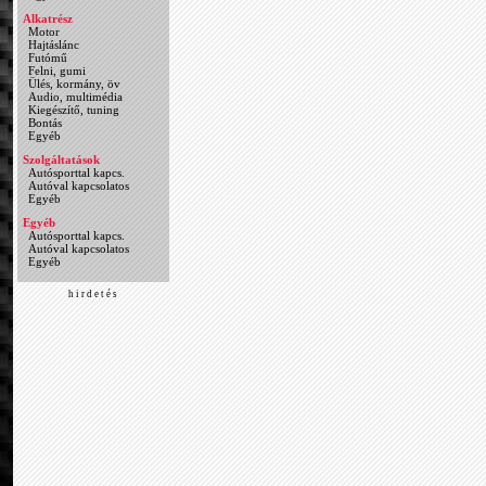
Alkatrész
Motor
Hajtáslánc
Futómű
Felni, gumi
Ülés, kormány, öv
Audio, multimédia
Kiegészítő, tuning
Bontás
Egyéb
Szolgáltatások
Autósporttal kapcs.
Autóval kapcsolatos
Egyéb
Egyéb
Autósporttal kapcs.
Autóval kapcsolatos
Egyéb
h i r d e t é s