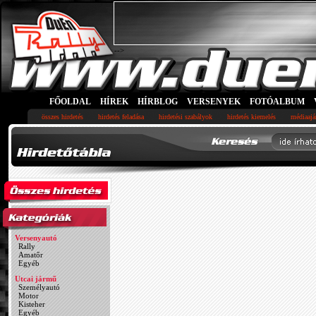
-->
FŐOLDAL
HÍREK
HÍRBLOG
VERSENYEK
FOTÓALBUM
összes hirdetés
hirdetés feladása
hirdetési szabályok
hirdetés kiemelés
médiaajá
Versenyautó
Rally
Amatőr
Egyéb
Utcai jármű
Személyautó
Motor
Kisteher
Egyéb