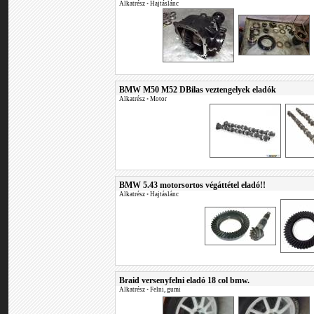
Alkatrész
•
Hajtáslánc
BMW M50 M52 DBilas veztengelyek eladók
Alkatrész
•
Motor
BMW 5.43 motorsortos végáttétel eladó!!
Alkatrész
•
Hajtáslánc
Braid versenyfelni eladó 18 col bmw.
Alkatrész
•
Felni, gumi