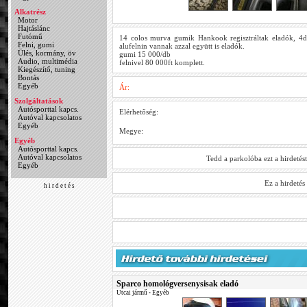
Alkatrész
Motor
Hajtáslánc
Futómű
14 colos murva gumik Hankook regisztráltak eladók, 4
Felni, gumi
alufelnin vannak azzal együtt is eladók.
Ülés, kormány, öv
gumi 15 000/db
Audio, multimédia
felnivel 80 000ft komplett.
Kiegészítő, tuning
Bontás
Egyéb
Ár:
Szolgáltatások
Autósporttal kapcs.
Elérhetőség:
Autóval kapcsolatos
Egyéb
Megye:
Egyéb
Autósporttal kapcs.
Autóval kapcsolatos
Tedd a parkolóba ezt a hirdetés
Egyéb
Ez a hirdeté
h i r d e t é s
Sparco homológversenysisak eladó
Utcai jármű
•
Egyéb