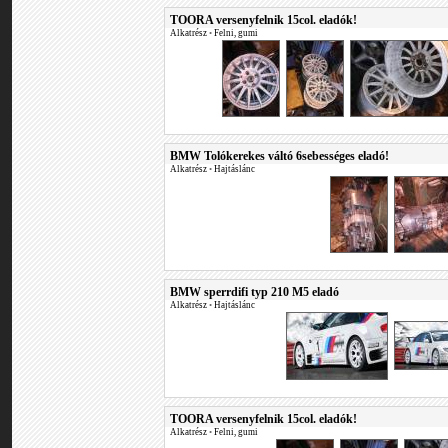
TOORA versenyfelnik 15col. eladók!
Alkatrész
•
Felni, gumi
BMW Tolókerekes váltó 6sebességes eladó!
Alkatrész
•
Hajtáslánc
BMW sperrdifi typ 210 M5 eladó
Alkatrész
•
Hajtáslánc
TOORA versenyfelnik 15col. eladók!
Alkatrész
•
Felni, gumi