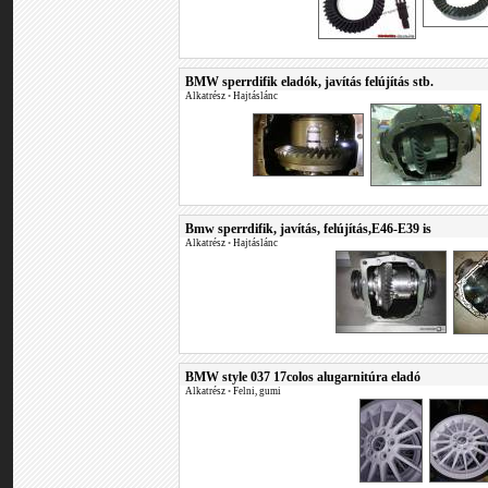
BMW sperrdifik eladók, javítás felújítás stb.
Alkatrész
•
Hajtáslánc
Bmw sperrdifik, javítás, felújítás,E46-E39 is
Alkatrész
•
Hajtáslánc
BMW style 037 17colos alugarnitúra eladó
Alkatrész
•
Felni, gumi