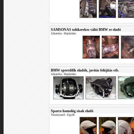
SAMSONAS tolókerekes váltó BMW re eladó
Alkatrész
•
Hajtáslánc
BMW sperrdifik eladók, javítás felújítás stb.
Alkatrész
•
Hajtáslánc
Sparco homológ sisak eladó
Versenyautó
•
Egyéb