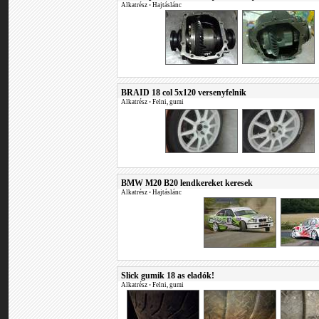
Alkatrész
•
Hajtáslánc
BRAID 18 col 5x120 versenyfelnik
Alkatrész
•
Felni, gumi
BMW M20 B20 lendkereket keresek
Alkatrész
•
Hajtáslánc
Slick gumik 18 as eladók!
Alkatrész
•
Felni, gumi