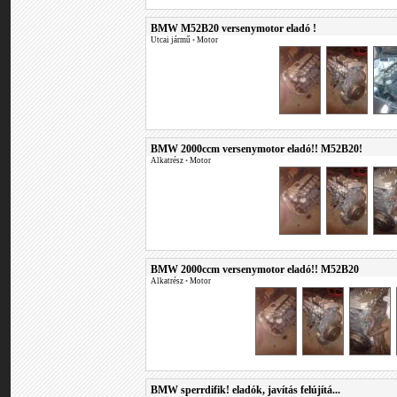
BMW M52B20 versenymotor eladó !
Utcai jármű
•
Motor
BMW 2000ccm versenymotor eladó!! M52B20!
Alkatrész
•
Motor
BMW 2000ccm versenymotor eladó!! M52B20
Alkatrész
•
Motor
BMW sperrdifik! eladók, javítás felújítá...