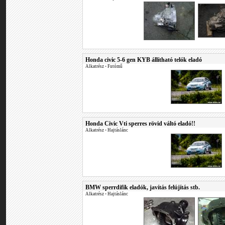
Honda civic 5-6 gen KYB állítható telók eladó
Alkatrész
•
Futómű
Honda Civic Vti sperres rövid váltó eladó!!
Alkatrész
•
Hajtáslánc
BMW sperrdifik eladók, javítás felújítás stb.
Alkatrész
•
Hajtáslánc