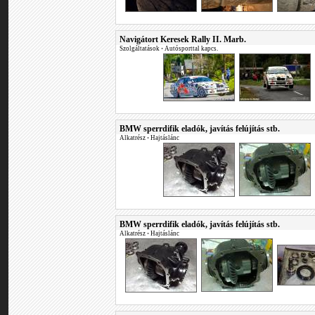
Navigátort Keresek Rally II. Marb.
Szolgáltatások
•
Autósporttal kapcs.
BMW sperrdifik eladók, javítás felújítás stb.
Alkatrész
•
Hajtáslánc
BMW sperrdifik eladók, javítás felújítás stb.
Alkatrész
•
Hajtáslánc