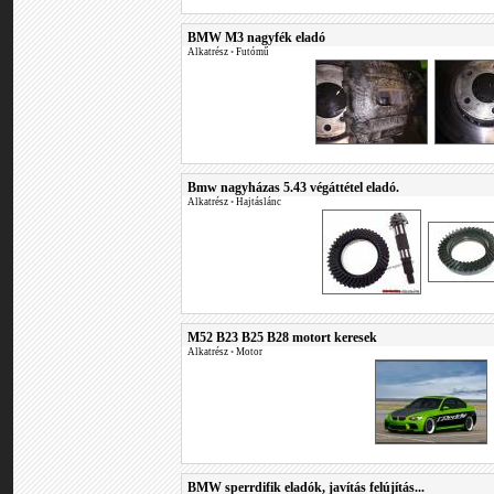
BMW M3 nagyfék eladó
Alkatrész
•
Futómű
Bmw nagyházas 5.43 végáttétel eladó.
Alkatrész
•
Hajtáslánc
M52 B23 B25 B28 motort keresek
Alkatrész
•
Motor
BMW sperrdifik eladók, javítás felújítás...