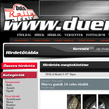
-->
FŐOLDAL
HÍREK
HÍRBLOG
VERSENYEK
FOTÓALBUM
összes hirdetés
hirdetés feladása
hirdetési szabályok
hirdetés kiemelés
médiaajá
TESLA Model S 19” Slipst
<
Alkatrész / Felni, gumi
Versenyautó
Murva gumik 14 colos eladók
Rally
Amatőr
Nógrád megye
Egyéb
Utcai jármű
Személyautó
Motor
Kisteher
Egyéb