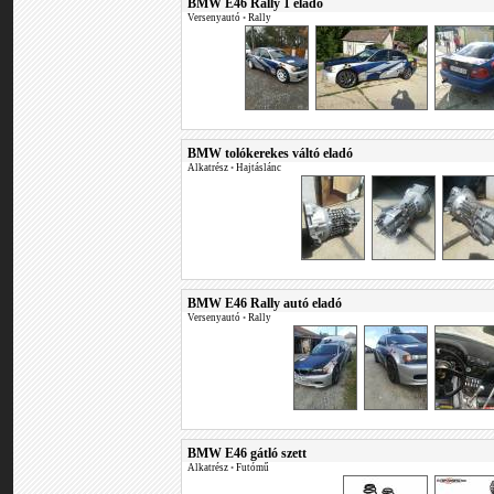
BMW E46 Rally 1 eladó
Versenyautó
•
Rally
BMW tolókerekes váltó eladó
Alkatrész
•
Hajtáslánc
BMW E46 Rally autó eladó
Versenyautó
•
Rally
BMW E46 gátló szett
Alkatrész
•
Futómű