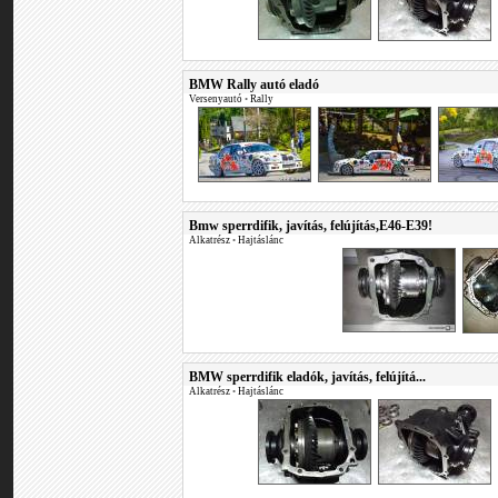
BMW Rally autó eladó
Versenyautó
•
Rally
Bmw sperrdifik, javítás, felújítás,E46-E39!
Alkatrész
•
Hajtáslánc
BMW sperrdifik eladók, javítás, felújítá...
Alkatrész
•
Hajtáslánc