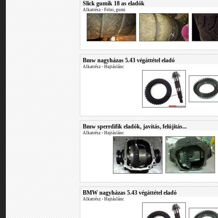
Slick gumik 18 as eladók
Alkatrész
•
Felni, gumi
Bmw nagyházas 5.43 végáttétel eladó
Alkatrész
•
Hajtáslánc
Bmw sperrdifik eladók, javítás, felújítás...
Alkatrész
•
Hajtáslánc
BMW nagyházas 5.43 végáttétel eladó
Alkatrész
•
Hajtáslánc