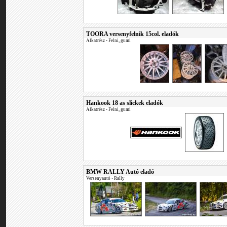
TOORA versenyfelnik 15col. eladók
Alkatrész
•
Felni, gumi
Hankook 18 as slickek eladók
Alkatrész
•
Felni, gumi
BMW RALLY Autó eladó
Versenyautó
•
Rally