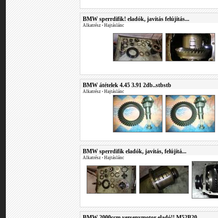
BMW sperrdifik! eladók, javítás felújítás...
Alkatrész
•
Hajtáslánc
BMW átételek 4.45 3.91 2db..stbstb
Alkatrész
•
Hajtáslánc
BMW sperrdifik eladók, javítás, felújítá...
Alkatrész
•
Hajtáslánc
BMW 2000ccm versenymotor eladó!! M52B20