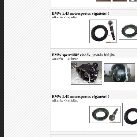
BMW 5.43 motorsportos végáttétel!!
Alkatrész
•
Hajtáslánc
BMW sperrdifik! eladók, javítás felújítá...
Alkatrész
•
Hajtáslánc
BMW 5.43 motorsportos végáttétel!!
Alkatrész
•
Hajtáslánc