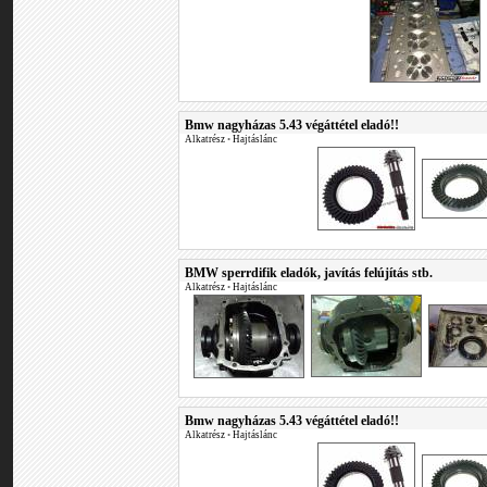
Bmw nagyházas 5.43 végáttétel eladó!!
Alkatrész
•
Hajtáslánc
BMW sperrdifik eladók, javítás felújítás stb.
Alkatrész
•
Hajtáslánc
Bmw nagyházas 5.43 végáttétel eladó!!
Alkatrész
•
Hajtáslánc