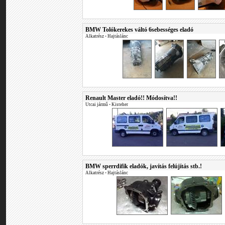
BMW Tolókerekes váltó 6sebességes eladó
Alkatrész
•
Hajtáslánc
Renault Master eladó!! Módosítva!!
Utcai jármű
•
Kisteher
BMW sperrdifik eladók, javítás felújítás stb.!
Alkatrész
•
Hajtáslánc