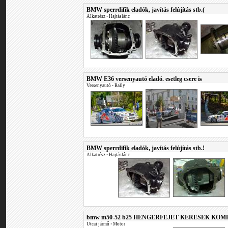
BMW sperrdifik eladók, javítás felújítás stb.(
Alkatrész
•
Hajtáslánc
BMW E36 versenyautó eladó. esetleg csere is
Versenyautó
•
Rally
BMW sperrdifik eladók, javítás felújítás stb.!
Alkatrész
•
Hajtáslánc
bmw m50-52 b25 HENGERFEJET KERESEK KOM
Utcai jármű
•
Motor