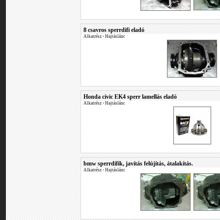
8 csavros sperrdifi eladó
Alkatrész
•
Hajtáslánc
Honda civic EK4 sperr lamellás eladó
Alkatrész
•
Hajtáslánc
bmw sperrdifik, javítás felújítás, átalakítás.
Alkatrész
•
Hajtáslánc