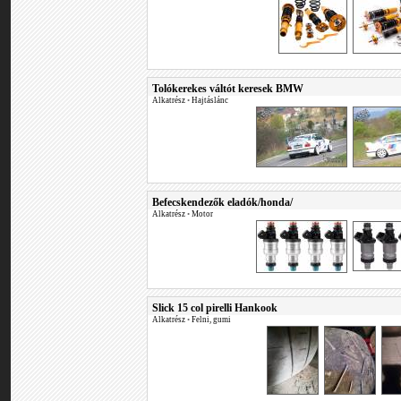
Tolókerekes váltót keresek BMW
Alkatrész
•
Hajtáslánc
Befecskendezők eladók/honda/
Alkatrész
•
Motor
Slick 15 col pirelli Hankook
Alkatrész
•
Felni, gumi