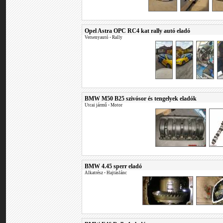
Opel Astra OPC RC4 kat rally autó eladó
Versenyautó
•
Rally
BMW M50 B25 szivósor és tengelyek eladók
Utcai jármű
•
Motor
BMW 4.45 sperr eladó
Alkatrész
•
Hajtáslánc