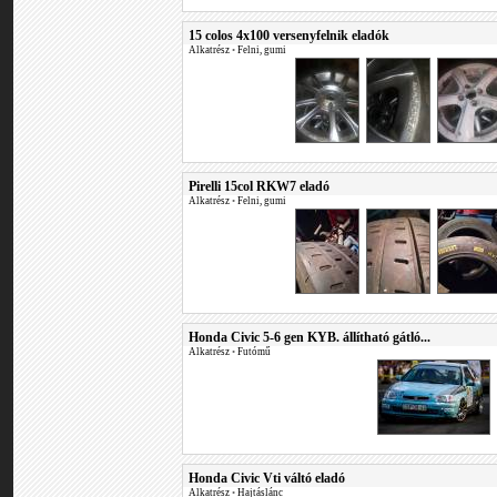
15 colos 4x100 versenyfelnik eladók
Alkatrész
•
Felni, gumi
Pirelli 15col RKW7 eladó
Alkatrész
•
Felni, gumi
Honda Civic 5-6 gen KYB. állítható gátló...
Alkatrész
•
Futómű
Honda Civic Vti váltó eladó
Alkatrész
•
Hajtáslánc