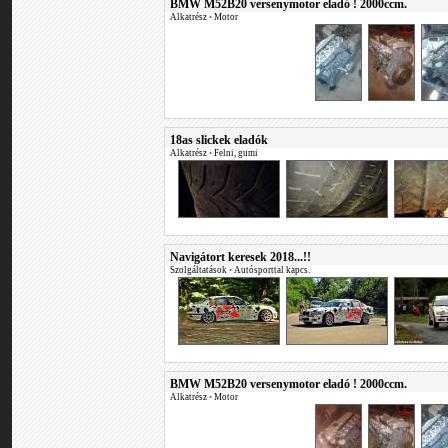
BMW M52B20 versenymotor eladó ! 2000ccm.
Alkatrész
•
Motor
18as slickek eladók
Alkatrész
•
Felni, gumi
Navigátort keresek 2018...!!
Szolgáltatások
•
Autósporttal kapcs.
BMW M52B20 versenymotor eladó ! 2000ccm.
Alkatrész
•
Motor