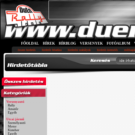
-->
FŐOLDAL
HÍREK
HÍRBLOG
VERSENYEK
FOTÓALBUM
összes hirdetés
hirdetés feladása
hirdetési szabályok
hirdetés kiemelés
médiaajá
Versenyautó
Rally
Amatőr
Egyéb
Utcai jármű
Személyautó
Motor
Kisteher
Egyéb