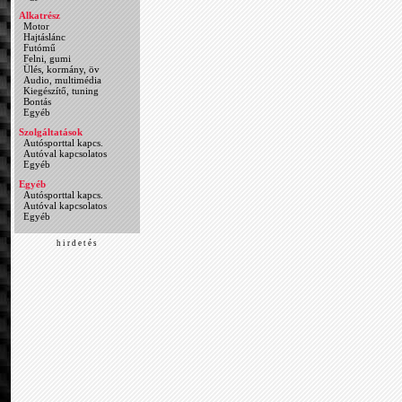
Alkatrész
Motor
Hajtáslánc
Futómű
Felni, gumi
Ülés, kormány, öv
Audio, multimédia
Kiegészítő, tuning
Bontás
Egyéb
Szolgáltatások
Autósporttal kapcs.
Autóval kapcsolatos
Egyéb
Egyéb
Autósporttal kapcs.
Autóval kapcsolatos
Egyéb
h i r d e t é s