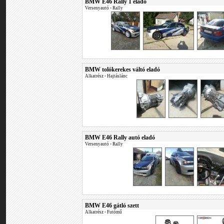
BMW E46 Rally 1 eladó
Versenyautó
•
Rally
BMW tolókerekes váltó eladó
Alkatrész
•
Hajtáslánc
BMW E46 Rally autó eladó
Versenyautó
•
Rally
BMW E46 gátló szett
Alkatrész
•
Futómű