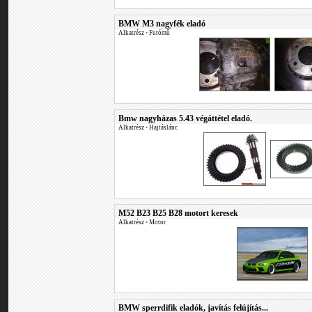
BMW M3 nagyfék eladó
Alkatrész
•
Futómű
Bmw nagyházas 5.43 végáttétel eladó.
Alkatrész
•
Hajtáslánc
M52 B23 B25 B28 motort keresek
Alkatrész
•
Motor
BMW sperrdifik eladók, javítás felújítás...