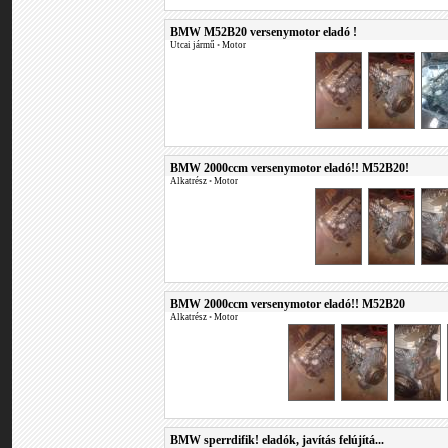
BMW M52B20 versenymotor eladó !
Utcai jármű
•
Motor
BMW 2000ccm versenymotor eladó!! M52B20!
Alkatrész
•
Motor
BMW 2000ccm versenymotor eladó!! M52B20
Alkatrész
•
Motor
BMW sperrdifik! eladók, javítás felújítá...