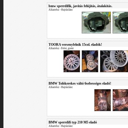
bmw sperrdifik, javítás felújítás, átalakítás.
Alkatrész
•
Hajtáslánc
TOORA versenyfelnik 15col. eladók!
Alkatrész
•
Felni, gumi
BMW Tolókerekes váltó 6sebességes eladó!
Alkatrész
•
Hajtáslánc
BMW sperrdifi typ 210 M5 eladó
Alkatrész
•
Hajtáslánc