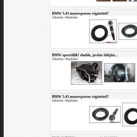
BMW 5.43 motorsportos végáttétel!!
Alkatrész
•
Hajtáslánc
BMW sperrdifik! eladók, javítás felújítá...
Alkatrész
•
Hajtáslánc
BMW 5.43 motorsportos végáttétel!!
Alkatrész
•
Hajtáslánc