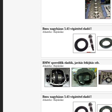
Bmw nagyházas 5.43 végáttétel eladó!!
Alkatrész
•
Hajtáslánc
BMW sperrdifik eladók, javítás felújítás stb.
Alkatrész
•
Hajtáslánc
Bmw nagyházas 5.43 végáttétel eladó!!
Alkatrész
•
Hajtáslánc