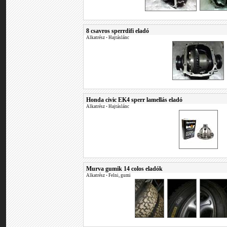
8 csavros sperrdifi eladó
Alkatrész
•
Hajtáslánc
Honda civic EK4 sperr lamellás eladó
Alkatrész
•
Hajtáslánc
Murva gumik 14 colos eladók
Alkatrész
•
Felni, gumi