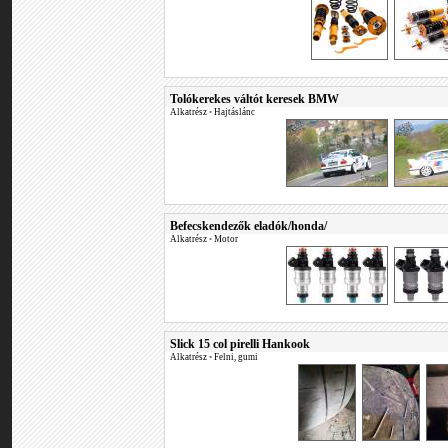
Tolókerekes váltót keresek BMW
Alkatrész
•
Hajtáslánc
Befecskendezők eladók/honda/
Alkatrész
•
Motor
Slick 15 col pirelli Hankook
Alkatrész
•
Felni, gumi