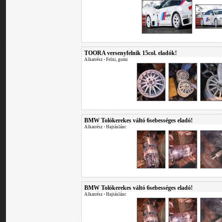
TOORA versenyfelnik 15col. eladók!
Alkatrész
•
Felni, gumi
BMW Tolókerekes váltó 6sebességes eladó!
Alkatrész
•
Hajtáslánc
BMW Tolókerekes váltó 6sebességes eladó!
Alkatrész
•
Hajtáslánc