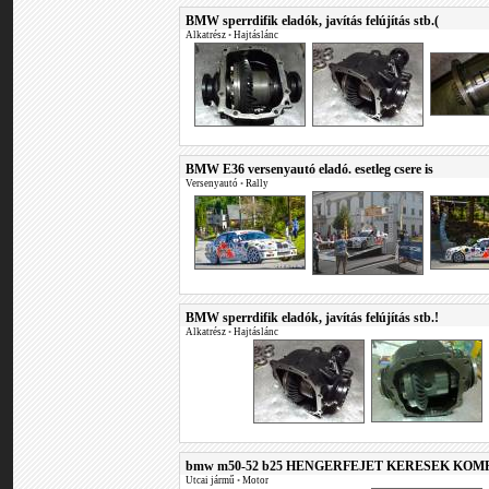
BMW sperrdifik eladók, javítás felújítás stb.(
Alkatrész
•
Hajtáslánc
BMW E36 versenyautó eladó. esetleg csere is
Versenyautó
•
Rally
BMW sperrdifik eladók, javítás felújítás stb.!
Alkatrész
•
Hajtáslánc
bmw m50-52 b25 HENGERFEJET KERESEK KOM
Utcai jármű
•
Motor