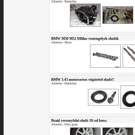
Alkatrész
•
Hajtáslánc
BMW M50 M52 DBilas veztengelyek eladók
Alkatrész
•
Motor
BMW 5.43 motorsortos végáttétel eladó!!
Alkatrész
•
Hajtáslánc
Braid versenyfelni eladó 18 col bmw.
Alkatrész
•
Felni, gumi