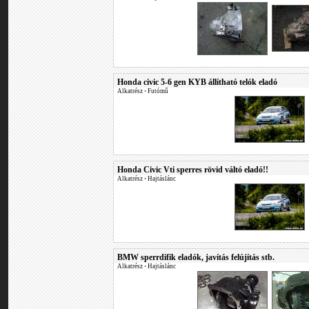
Honda civic 5-6 gen KYB állítható telók eladó
Alkatrész
•
Futómű
Honda Civic Vti sperres rövid váltó eladó!!
Alkatrész
•
Hajtáslánc
BMW sperrdifik eladók, javítás felújítás stb.
Alkatrész
•
Hajtáslánc