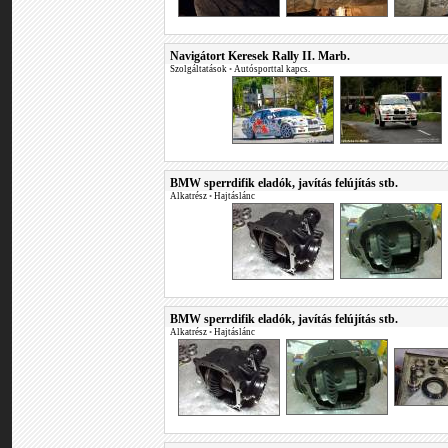
Navigátort Keresek Rally II. Marb.
Szolgáltatások
•
Autósporttal kapcs.
BMW sperrdifik eladók, javítás felújítás stb.
Alkatrész
•
Hajtáslánc
BMW sperrdifik eladók, javítás felújítás stb.
Alkatrész
•
Hajtáslánc