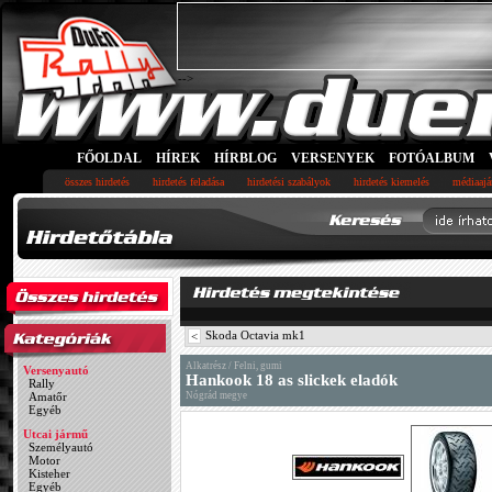
-->
FŐOLDAL
HÍREK
HÍRBLOG
VERSENYEK
FOTÓALBUM
összes hirdetés
hirdetés feladása
hirdetési szabályok
hirdetés kiemelés
médiaajá
Skoda Octavia mk1
<
Alkatrész / Felni, gumi
Versenyautó
Hankook 18 as slickek eladók
Rally
Amatőr
Nógrád megye
Egyéb
Utcai jármű
Személyautó
Motor
Kisteher
Egyéb