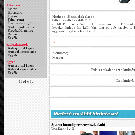
Alkatrész
Motor
Hajtáslánc
Futómű
Hankook 18 as slickek eladók
Felni, gumi
8db T52 6db T72 4db T92
Ülés, kormány, öv
és 4db Pirelli inter. Van köztük kukac mintás és EB mint
Audio, multimédia
képeket küldök ha kell. Van idei és vab tavalyi is 
Kiegészítő, tuning
egyiksem.Egyben olcsóbban!!
Bontás
Egyéb
Ár:
Szolgáltatások
Autósporttal kapcs.
Autóval kapcsolatos
Elérhetőség:
Egyéb
Megye:
Egyéb
Autósporttal kapcs.
Autóval kapcsolatos
Tedd a parkolóba ezt a hirdetés
Egyéb
Ez a hirdeté
h i r d e t é s
Sparco homológversenysisak eladó
Utcai jármű
•
Egyéb