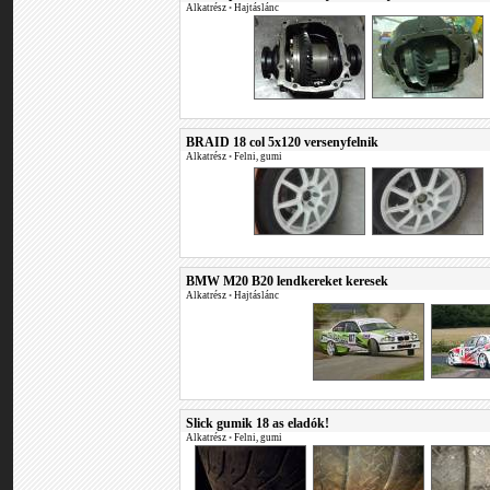
Alkatrész
•
Hajtáslánc
BRAID 18 col 5x120 versenyfelnik
Alkatrész
•
Felni, gumi
BMW M20 B20 lendkereket keresek
Alkatrész
•
Hajtáslánc
Slick gumik 18 as eladók!
Alkatrész
•
Felni, gumi