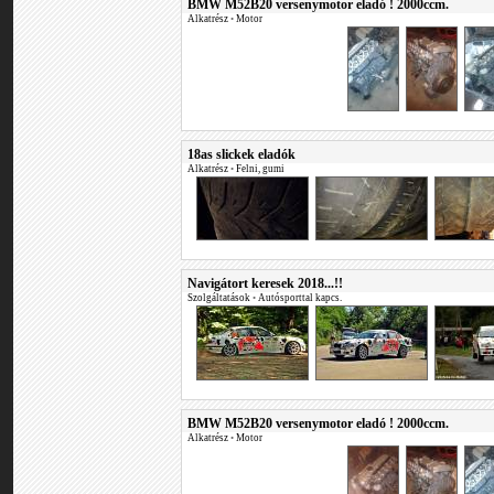
BMW M52B20 versenymotor eladó ! 2000ccm.
Alkatrész
•
Motor
18as slickek eladók
Alkatrész
•
Felni, gumi
Navigátort keresek 2018...!!
Szolgáltatások
•
Autósporttal kapcs.
BMW M52B20 versenymotor eladó ! 2000ccm.
Alkatrész
•
Motor