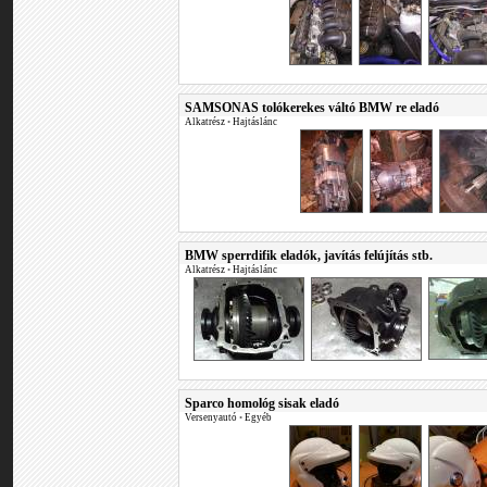
SAMSONAS tolókerekes váltó BMW re eladó
Alkatrész
•
Hajtáslánc
BMW sperrdifik eladók, javítás felújítás stb.
Alkatrész
•
Hajtáslánc
Sparco homológ sisak eladó
Versenyautó
•
Egyéb