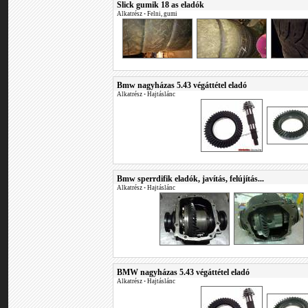
Slick gumik 18 as eladók
Alkatrész
•
Felni, gumi
Bmw nagyházas 5.43 végáttétel eladó
Alkatrész
•
Hajtáslánc
Bmw sperrdifik eladók, javítás, felújítás...
Alkatrész
•
Hajtáslánc
BMW nagyházas 5.43 végáttétel eladó
Alkatrész
•
Hajtáslánc