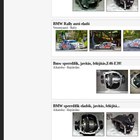
BMW Rally autó eladó
Versenyautó
•
Rally
Bmw sperrdifik, javítás, felújítás,E46-E39!
Alkatrész
•
Hajtáslánc
BMW sperrdifik eladók, javítás, felújítá...
Alkatrész
•
Hajtáslánc