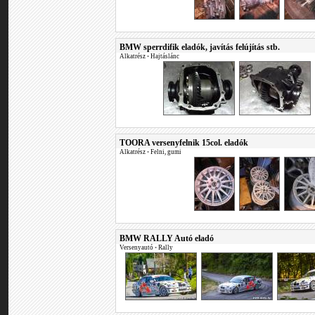
BMW sperrdifik eladók, javítás felújítás stb.
Alkatrész
•
Hajtáslánc
TOORA versenyfelnik 15col. eladók
Alkatrész
•
Felni, gumi
BMW RALLY Autó eladó
Versenyautó
•
Rally