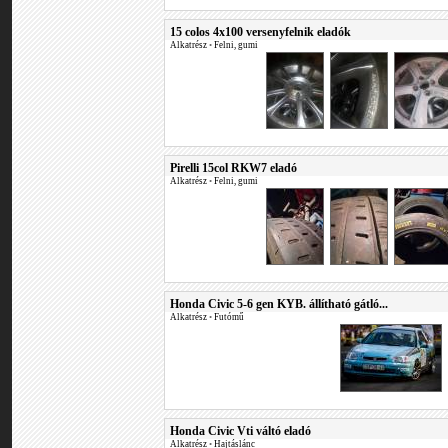
15 colos 4x100 versenyfelnik eladók
Alkatrész
•
Felni, gumi
Pirelli 15col RKW7 eladó
Alkatrész
•
Felni, gumi
Honda Civic 5-6 gen KYB. állítható gátló...
Alkatrész
•
Futómű
Honda Civic Vti váltó eladó
Alkatrész
•
Hajtáslánc