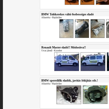
BMW Tolókerekes váltó 6sebességes eladó
Alkatrész
•
Hajtáslánc
Renault Master eladó!! Módosítva!!
Utcai jármű
•
Kisteher
BMW sperrdifik eladók, javítás felújítás stb.!
Alkatrész
•
Hajtáslánc