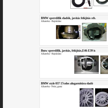
BMW sperrdifik eladók, javítás felújítás stb.
Alkatrész
•
Hajtáslánc
Bmw sperrdifik, javítás, felújítás,E46-E39 is
Alkatrész
•
Hajtáslánc
BMW style 037 17colos alugarnitúra eladó
Alkatrész
•
Felni, gumi