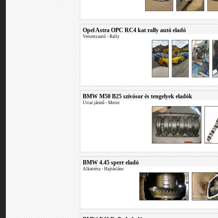
Opel Astra OPC RC4 kat rally autó eladó
Versenyautó
•
Rally
BMW M50 B25 szivósor és tengelyek eladók
Utcai jármű
•
Motor
BMW 4.45 sperr eladó
Alkatrész
•
Hajtáslánc