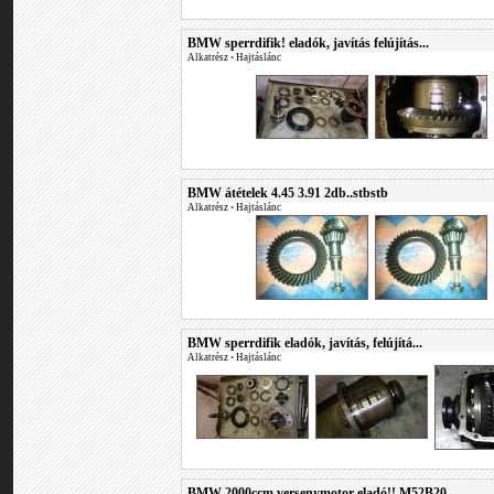
BMW sperrdifik! eladók, javítás felújítás...
Alkatrész
•
Hajtáslánc
BMW átételek 4.45 3.91 2db..stbstb
Alkatrész
•
Hajtáslánc
BMW sperrdifik eladók, javítás, felújítá...
Alkatrész
•
Hajtáslánc
BMW 2000ccm versenymotor eladó!! M52B20