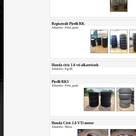
Regisztrált Pirelli RK
Alkatrész
•
Felni, gumi
Honda civic 1.6 vti alkatrészek
Alkatrész
•
Egyéb
Pirelli RK5
Alkatrész
•
Felni, gumi
Honda Civic 1.6 VTi motor
Alkatrész
•
Motor