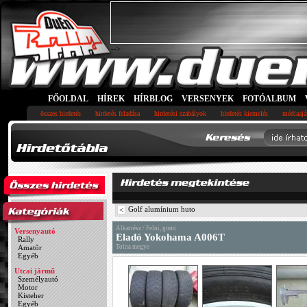
-->
FŐOLDAL
HÍREK
HÍRBLOG
VERSENYEK
FOTÓALBUM
összes hirdetés
hirdetés feladása
hirdetési szabályok
hirdetés kiemelés
médiaajá
Golf alumínium huto
<
Alkatrész / Felni, gumi
Versenyautó
Eladó Yokohama A006T
Rally
Amatőr
Tolna megye
Egyéb
Utcai jármű
Személyautó
Motor
Kisteher
Egyéb