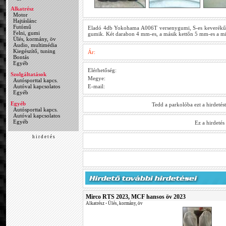
Alkatrész
Motor
Hajtáslánc
Futómű
Eladó 4db Yokohama A006T versenygumi, S-es keverékű
Felni, gumi
gumik. Két darabon 4 mm-es, a másik kettőn 5 mm-es a mi
Ülés, kormány, öv
Audio, multimédia
Kiegészítő, tuning
Ár:
Bontás
Egyéb
Elérhetőség:
Szolgáltatások
Megye:
Autósporttal kapcs.
Autóval kapcsolatos
E-mail:
Egyéb
Egyéb
Tedd a parkolóba ezt a hirdetés
Autósporttal kapcs.
Autóval kapcsolatos
Egyéb
Ez a hirdeté
h i r d e t é s
Mirco RTS 2023, MCF hansos öv 2023
Alkatrész
•
Ülés, kormány, öv