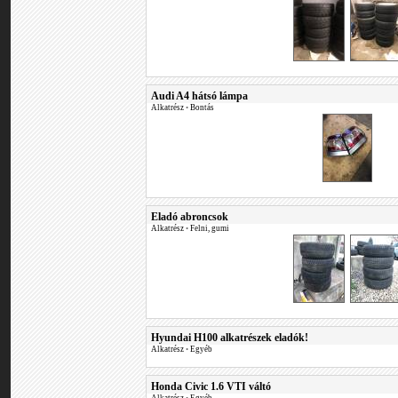
Audi A4 hátsó lámpa
Alkatrész
•
Bontás
Eladó abroncsok
Alkatrész
•
Felni, gumi
Hyundai H100 alkatrészek eladók!
Alkatrész
•
Egyéb
Honda Civic 1.6 VTI váltó