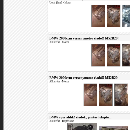
Utcai jármű
•
Motor
BMW 2000ccm versenymotor eladó!! M52B20!
Alkatrész
•
Motor
BMW 2000ccm versenymotor eladó!! M52B20
Alkatrész
•
Motor
BMW sperrdifik! eladók, javítás felújítá...
Alkatrész
•
Hajtáslánc