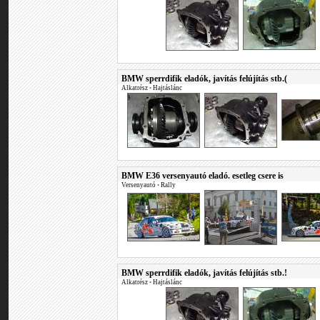
BMW sperrdifik eladók, javítás felújítás stb.(
Alkatrész
•
Hajtáslánc
BMW E36 versenyautó eladó. esetleg csere is
Versenyautó
•
Rally
BMW sperrdifik eladók, javítás felújítás stb.!
Alkatrész
•
Hajtáslánc