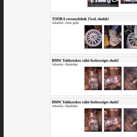
TOORA versenyfelnik 15col. eladók!
Alkatrész
•
Felni, gumi
BMW Tolókerekes váltó 6sebességes eladó!
Alkatrész
•
Hajtáslánc
BMW Tolókerekes váltó 6sebességes eladó!
Alkatrész
•
Hajtáslánc