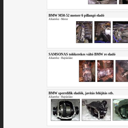
BMW M50-52 motorr 6 pillangó eladó
Alkatrész
•
Motor
SAMSONAS tolókerekes váltó BMW re eladó
Alkatrész
•
Hajtáslánc
BMW sperrdifik eladók, javítás felújítás stb.
Alkatrész
•
Hajtáslánc