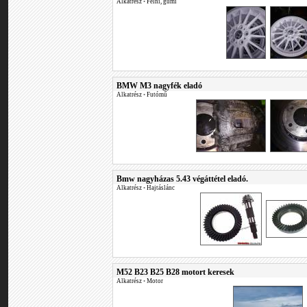
Alkatrész
•
Felni, gumi
BMW M3 nagyfék eladó
Alkatrész
•
Futómű
Bmw nagyházas 5.43 végáttétel eladó.
Alkatrész
•
Hajtáslánc
M52 B23 B25 B28 motort keresek
Alkatrész
•
Motor