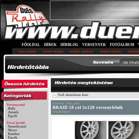
-->
FŐOLDAL
HÍREK
HÍRBLOG
VERSENYEK
FOTÓALBUM
összes hirdetés
hirdetés feladása
hirdetési szabályok
hirdetés kiemelés
médiaajá
Golf alumínium huto
<
Alkatrész / Felni, gumi
Versenyautó
BRAID 18 col 5x120 versenyfelnik
Rally
Amatőr
Nógrád megye
Egyéb
Utcai jármű
Személyautó
Motor
Kisteher
Egyéb