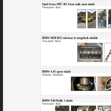
Opel Astra OPC RC4 kat rally autó eladó
Versenyautó
•
Rally
BMW M50 B25 szivósor és tengelyek eladók
Utcai jármű
•
Motor
BMW 4.45 sperr eladó
Alkatrész
•
Hajtáslánc
BMW E46 Rally 1 eladó
Versenyautó
•
Rally