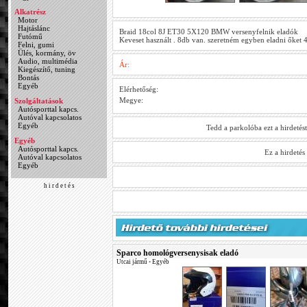
Alkatrész
Motor
Hajtáslánc
Braid 18col 8J ET30 5X120 BMW versenyfelnik eladók
Futómű
Keveset használt . 8db van. szeretném egyben eladni őket 
Felni, gumi
Ülés, kormány, öv
Audio, multimédia
Ár:
Kiegészítő, tuning
Bontás
Egyéb
Elérhetőség:
Megye:
Szolgáltatások
Autósporttal kapcs.
Autóval kapcsolatos
Egyéb
Tedd a parkolóba ezt a hirdetés
Egyéb
Autósporttal kapcs.
Ez a hirdeté
Autóval kapcsolatos
Egyéb
h i r d e t é s
Sparco homológversenysisak eladó
Utcai jármű
•
Egyéb