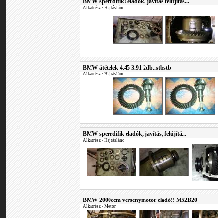
BMW sperrdifik! eladók, javítás felújítás...
Alkatrész
•
Hajtáslánc
BMW átételek 4.45 3.91 2db..stbstb
Alkatrész
•
Hajtáslánc
BMW sperrdifik eladók, javítás, felújítá...
Alkatrész
•
Hajtáslánc
BMW 2000ccm versenymotor eladó!! M52B20
Alkatrész
•
Motor