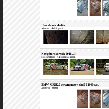
18as slickek eladók
Alkatrész
•
Felni, gumi
Navigátort keresek 2018...!!
Szolgáltatások
•
Autósporttal kapcs.
BMW M52B20 versenymotor eladó ! 2000ccm.
Alkatrész
•
Motor