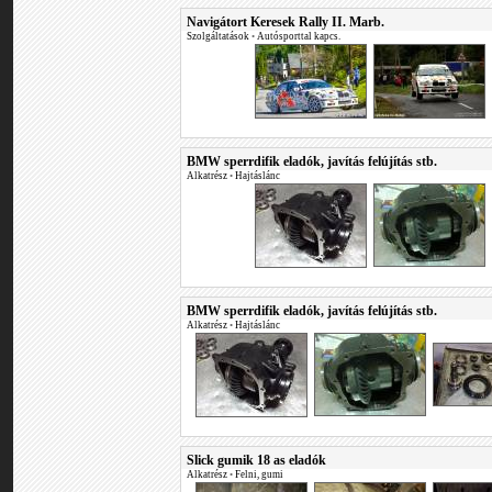
Navigátort Keresek Rally II. Marb.
Szolgáltatások
•
Autósporttal kapcs.
BMW sperrdifik eladók, javítás felújítás stb.
Alkatrész
•
Hajtáslánc
BMW sperrdifik eladók, javítás felújítás stb.
Alkatrész
•
Hajtáslánc
Slick gumik 18 as eladók
Alkatrész
•
Felni, gumi