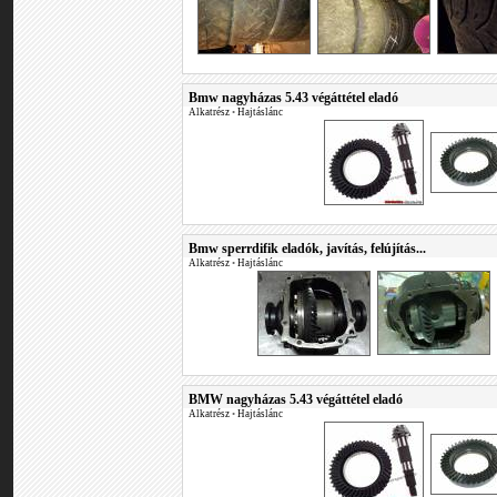
Bmw nagyházas 5.43 végáttétel eladó
Alkatrész
•
Hajtáslánc
Bmw sperrdifik eladók, javítás, felújítás...
Alkatrész
•
Hajtáslánc
BMW nagyházas 5.43 végáttétel eladó
Alkatrész
•
Hajtáslánc