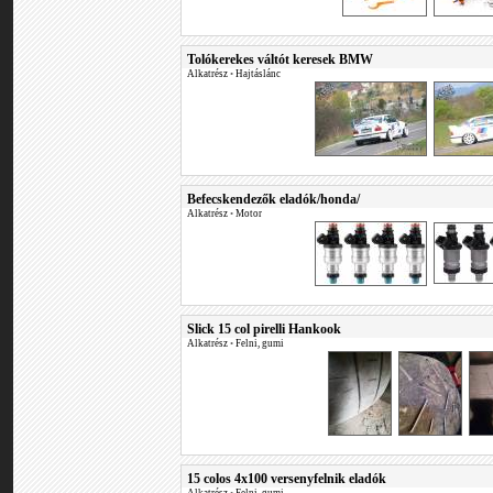
Tolókerekes váltót keresek BMW
Alkatrész
•
Hajtáslánc
Befecskendezők eladók/honda/
Alkatrész
•
Motor
Slick 15 col pirelli Hankook
Alkatrész
•
Felni, gumi
15 colos 4x100 versenyfelnik eladók