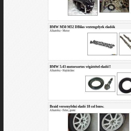
BMW M50 M52 DBilas veztengelyek eladók
Alkatrész
•
Motor
BMW 5.43 motorsortos végáttétel eladó!!
Alkatrész
•
Hajtáslánc
Braid versenyfelni eladó 18 col bmw.
Alkatrész
•
Felni, gumi