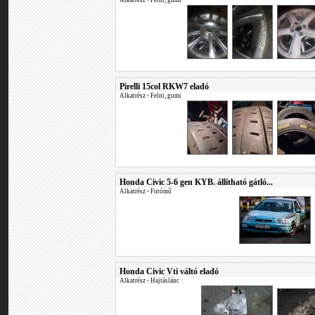
Alkatrész
•
Felni, gumi
Pirelli 15col RKW7 eladó
Alkatrész
•
Felni, gumi
Honda Civic 5-6 gen KYB. állítható gátló...
Alkatrész
•
Futómű
Honda Civic Vti váltó eladó
Alkatrész
•
Hajtáslánc