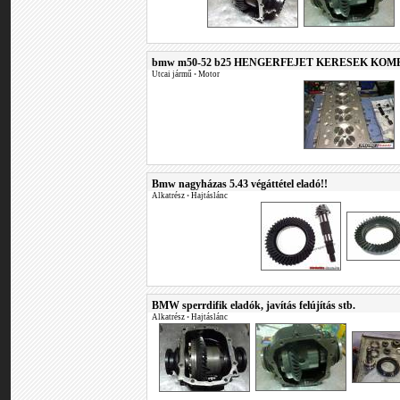
bmw m50-52 b25 HENGERFEJET KERESEK KOM
Utcai jármű
•
Motor
Bmw nagyházas 5.43 végáttétel eladó!!
Alkatrész
•
Hajtáslánc
BMW sperrdifik eladók, javítás felújítás stb.
Alkatrész
•
Hajtáslánc