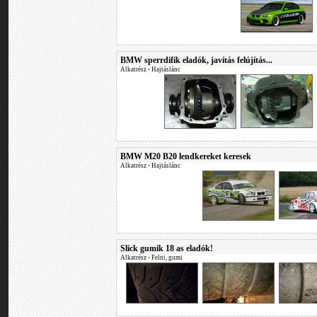
BMW sperrdifik eladók, javítás felújítás...
Alkatrész
•
Hajtáslánc
BMW M20 B20 lendkereket keresek
Alkatrész
•
Hajtáslánc
Slick gumik 18 as eladók!
Alkatrész
•
Felni, gumi