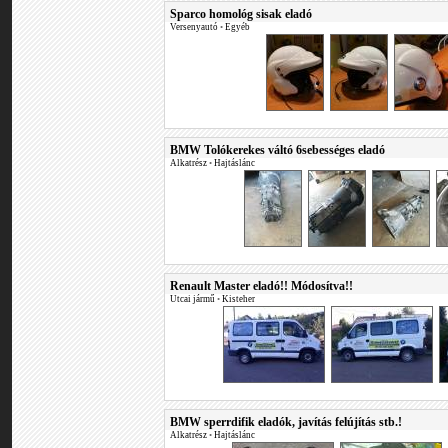
Sparco homológ sisak eladó
Versenyautó
•
Egyéb
BMW Tolókerekes váltó 6sebességes eladó
Alkatrész
•
Hajtáslánc
Renault Master eladó!! Módosítva!!
Utcai jármű
•
Kisteher
BMW sperrdifik eladók, javítás felújítás stb.!
Alkatrész
•
Hajtáslánc