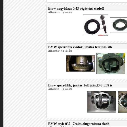
Bmw nagyházas 5.43 végáttétel eladó!!
Alkatrész
•
Hajtáslánc
BMW sperrdifik eladók, javítás felújítás stb.
Alkatrész
•
Hajtáslánc
Bmw sperrdifik, javítás, felújítás,E46-E39 is
Alkatrész
•
Hajtáslánc
BMW style 037 17colos alugarnitúra eladó