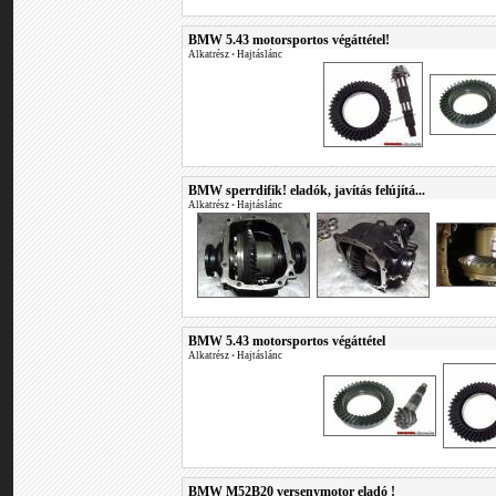
BMW 5.43 motorsportos végáttétel!
Alkatrész
•
Hajtáslánc
BMW sperrdifik! eladók, javítás felújítá...
Alkatrész
•
Hajtáslánc
BMW 5.43 motorsportos végáttétel
Alkatrész
•
Hajtáslánc
BMW M52B20 versenymotor eladó !