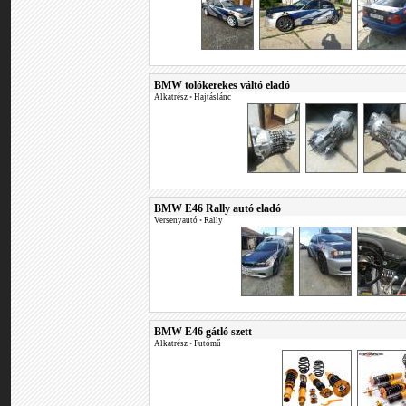
BMW tolókerekes váltó eladó
Alkatrész
•
Hajtáslánc
BMW E46 Rally autó eladó
Versenyautó
•
Rally
BMW E46 gátló szett
Alkatrész
•
Futómű