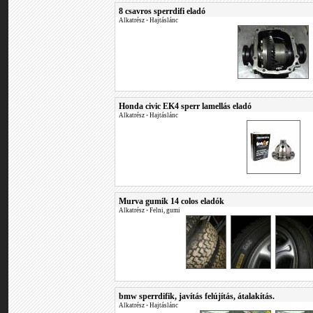
8 csavros sperrdifi eladó
Alkatrész
•
Hajtáslánc
Honda civic EK4 sperr lamellás eladó
Alkatrész
•
Hajtáslánc
Murva gumik 14 colos eladók
Alkatrész
•
Felni, gumi
bmw sperrdifik, javítás felújítás, átalakítás.
Alkatrész
•
Hajtáslánc