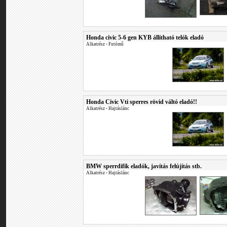
Honda civic 5-6 gen KYB állítható telók eladó
Alkatrész
•
Futómű
Honda Civic Vti sperres rövid váltó eladó!!
Alkatrész
•
Hajtáslánc
BMW sperrdifik eladók, javítás felújítás stb.
Alkatrész
•
Hajtáslánc