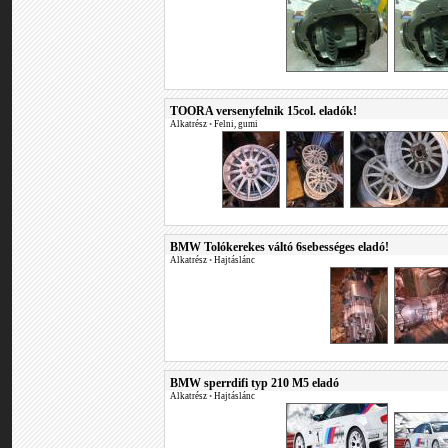
TOORA versenyfelnik 15col. eladók!
Alkatrész
•
Felni, gumi
BMW Tolókerekes váltó 6sebességes eladó!
Alkatrész
•
Hajtáslánc
BMW sperrdifi typ 210 M5 eladó
Alkatrész
•
Hajtáslánc