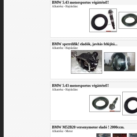
BMW 5.43 motorsportos végáttétel!!
Alkatrész
•
Hajtáslánc
BMW sperrdifik! eladók, javítás felújítá...
Alkatrész
•
Hajtáslánc
BMW 5.43 motorsportos végáttétel!!
Alkatrész
•
Hajtáslánc
BMW M52B20 versenymotor eladó ! 2000ccm.
Alkatrész
•
Motor