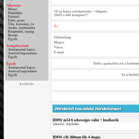
Alkatrész
Motor
16-os lemez rozsdamentes + téligumi.
Hajtáslánc
20eFt a 4db komplett!!!
Futómű
Felni, gumi
Ülés, kormány, öv
Ár:
Audio, multimédia
Kiegészítő, tuning
Bontás
Elérhetőség:
Egyéb
Megye:
Szolgáltatások
Város:
Autósporttal kapcs.
E-mail:
Autóval kapcsolatos
Egyéb
Tedd a parkolóba ezt a hirdetés
Egyéb
Autósporttal kapcs.
Autóval kapcsolatos
Ez a hirdet
Egyéb
h i r d e t é s
BMW m54 6 sebességes váltó + lendkerék
Alkatrész
•
Hajtáslánc
BMW e36 360mm fék 4 dugós