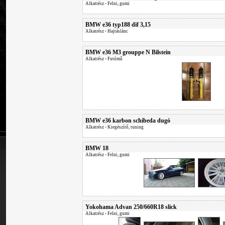
Alkatrész
•
Felni, gumi
BMW e36 typ188 dif 3,15
Alkatrész
•
Hajtáslánc
BMW e36 M3 grouppe N Bilstein
Alkatrész
•
Futómű
BMW e36 karbon schibeda dugó
Alkatrész
•
Kiegészítő, tuning
BMW 18
Alkatrész
•
Felni, gumi
Yokohama Advan 250/660R18 slick
Alkatrész
•
Felni, gumi