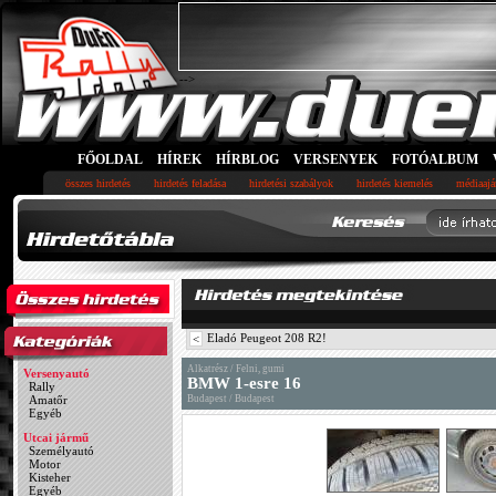
-->
FŐOLDAL
HÍREK
HÍRBLOG
VERSENYEK
FOTÓALBUM
összes hirdetés
hirdetés feladása
hirdetési szabályok
hirdetés kiemelés
médiaajá
Eladó Peugeot 208 R2!
<
Alkatrész / Felni, gumi
Versenyautó
BMW 1-esre 16
Rally
Amatőr
Budapest / Budapest
Egyéb
Utcai jármű
Személyautó
Motor
Kisteher
Egyéb