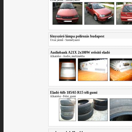
Utcai jármű
•
Személyautó
fényszóró lámpa polírozás budapest
Utcai jármű
•
Személyautó
Audiobank A21X 2x100W erősítő eladó
Alkatrész
•
Audio, multimédia
Eladó 4db 185/65 R15 téli gumi
Alkatrész
•
Felni, gumi