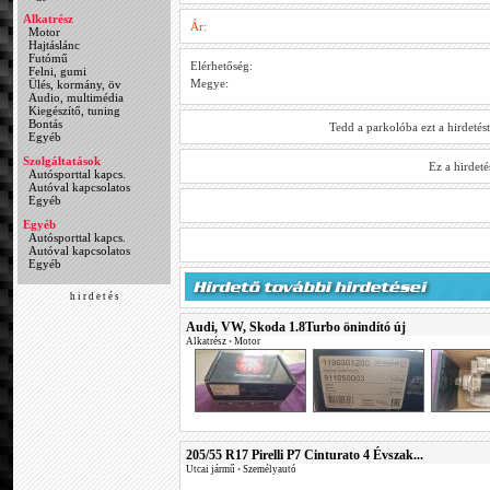
Alkatrész
Ár:
Motor
Hajtáslánc
Futómű
Elérhetőség:
Felni, gumi
Megye:
Ülés, kormány, öv
Audio, multimédia
Kiegészítő, tuning
Bontás
Tedd a parkolóba ezt a hirdetés
Egyéb
Szolgáltatások
Ez a hirdet
Autósporttal kapcs.
Autóval kapcsolatos
Egyéb
Egyéb
Autósporttal kapcs.
Autóval kapcsolatos
Egyéb
h i r d e t é s
Audi, VW, Skoda 1.8Turbo önindító új
Alkatrész
•
Motor
205/55 R17 Pirelli P7 Cinturato 4 Évszak...
Utcai jármű
•
Személyautó