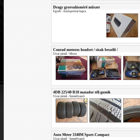
Dragy gyorsulásmérő műszer
Egyéb
•
Autósporttal kapcs.
Conrad motoros headset / sisak beszélő /
Utcai jármű
•
Motor
4DB 225/40 R18 matador téli gumik
Utcai jármű
•
Személyautó
Auto Meter 3348M Sport-Compact
Utcai jármű
•
Személyautó