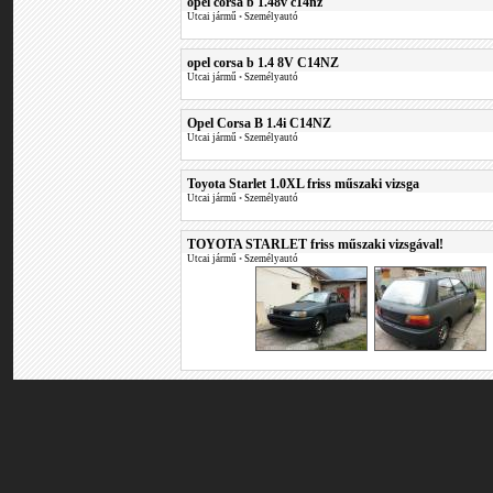
opel corsa b 1.48v c14nz
Utcai jármű
•
Személyautó
opel corsa b 1.4 8V C14NZ
Utcai jármű
•
Személyautó
Opel Corsa B 1.4i C14NZ
Utcai jármű
•
Személyautó
Toyota Starlet 1.0XL friss műszaki vizsga
Utcai jármű
•
Személyautó
TOYOTA STARLET friss műszaki vizsgával!
Utcai jármű
•
Személyautó