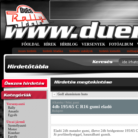
-->
FŐOLDAL
HÍREK
HÍRBLOG
VERSENYEK
FOTÓALBUM
összes hirdetés
hirdetés feladása
hirdetési szabályok
hirdetés kiemelés
médiaajá
Golf alumínium huto
<
Alkatrész / Felni, gumi
Versenyautó
4db 195/65 C R16 gumi eladó
Rally
Amatőr
Budapest
Egyéb
Utcai jármű
Személyautó
Motor
Eladó 2db matador gumi, illetve 2db bridgestone 195/65 
Kisteher
Jó profilmélységgel, használható gumik.
Egyéb