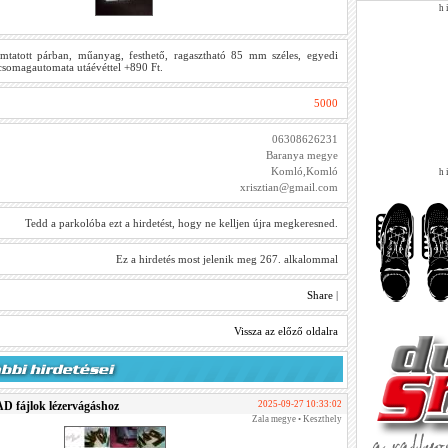
h i
tatott párban, műanyag, festhető, ragasztható 85 mm széles, egyedi
csomagautomata utáévéttel +890 Ft.
5000
06308626231
Baranya megye
Komló,Komló
h i
xrisztian@gmail.com
Tedd a parkolóba ezt a hirdetést, hogy ne kelljen újra megkeresned.
Ez a hirdetés most jelenik meg 267. alkalommal
Share
|
Vissza az előző oldalra
D fájlok lézervágáshoz
2025-09-27 10:33:02
Zala megye • Keszthely