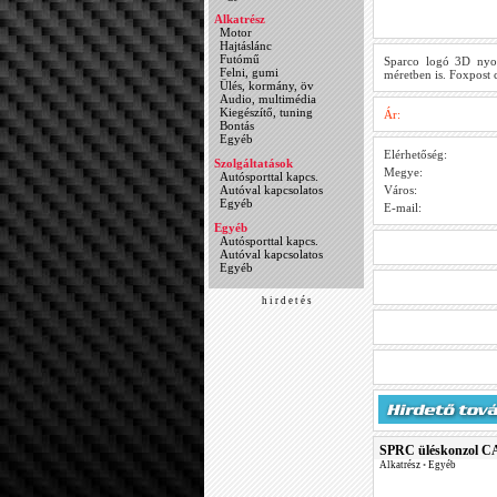
Alkatrész
Motor
Hajtáslánc
Futómű
Sparco logó 3D nyom
Felni, gumi
méretben is. Foxpost 
Ülés, kormány, öv
Audio, multimédia
Kiegészítő, tuning
Ár:
Bontás
Egyéb
Elérhetőség:
Szolgáltatások
Megye:
Autósporttal kapcs.
Autóval kapcsolatos
Város:
Egyéb
E-mail:
Egyéb
Autósporttal kapcs.
Autóval kapcsolatos
Egyéb
h i r d e t é s
SPRC üléskonzol CA
Alkatrész
•
Egyéb