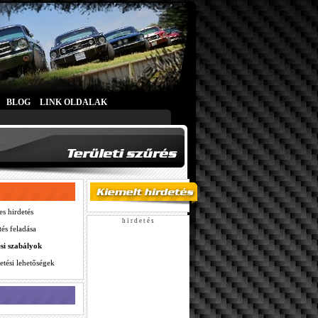
BLOG
LINK OLDALAK
es hirdetés
h i r d e t é s
tés feladása
ési szabályok
etési lehetőségek