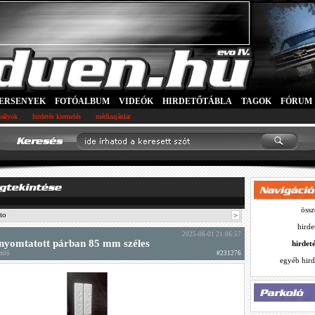
ERSENYEK
FOTÓALBUM
VIDEÓK
HIRDETŐTÁBLA
TAGOK
FÓRUM
abályok
hirdetés kiemelés
médiaajánlat
össz
to
>
hirde
2025-06-01 21:06:57
nyomtatott párban 85 mm széles
hirdet
omló
#231276
egyéb hird