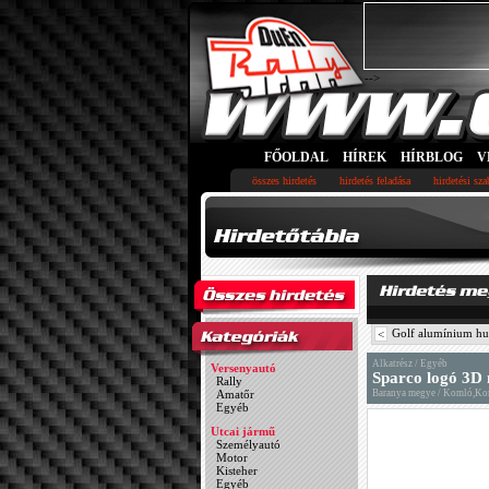
-->
FŐOLDAL
HÍREK
HÍRBLOG
V
összes hirdetés
hirdetés feladása
hirdetési sz
Golf alumínium hu
<
Alkatrész / Egyéb
Versenyautó
Sparco logó 3D 
Rally
Amatőr
Baranya megye / Komló,K
Egyéb
Utcai jármű
Személyautó
Motor
Kisteher
Egyéb