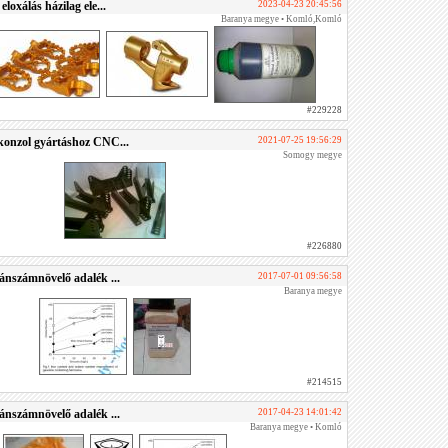
loxálás házilag ele...
2023-04-23 20:45:56
Baranya megye • Komló,Komló
#229228
konzol gyártáshoz CNC...
2021-07-25 19:56:29
Somogy megye
#226880
ánszámnövelő adalék ...
2017-07-01 09:56:58
Baranya megye
#214515
ánszámnövelő adalék ...
2017-04-23 14:01:42
Baranya megye • Komló