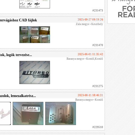
#231473
zervágáshoz CAD fájlok
2025-09-27 09:19:26
Zala megye • Keszthely
#231470
ok, logók tervezése...
2025-06-01 11:35:42
Baranya megye • Komló,Komló
#231275
olok, lemezalkatrész...
2023-08-11 18:46:31
Baranya megye • Komló
#229510