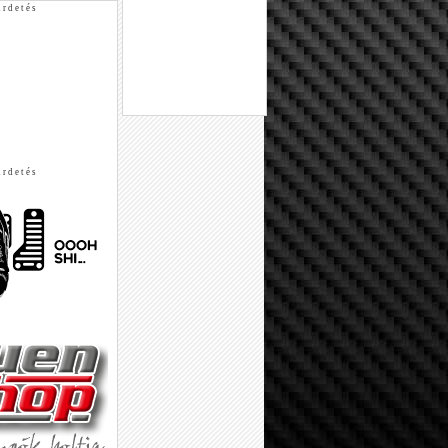
 r d e t é s
 r d e t é s