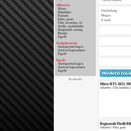
+36302566402
Alkatrész
Motor
Elérhetőség:
Hajtáslánc
Megye:
Futómű
Felni, gumi
E-mail:
Ülés, kormány, öv
Audio, multimédia
Kiegészítő, tuning
Bontás
Egyéb
Szolgáltatások
Autósporttal kapcs.
Autóval kapcsolatos
Egyéb
Egyéb
Autósporttal kapcs.
Autóval kapcsolatos
Egyéb
h i r d e t é s
Mirco RTS 2023, MC
Alkatrész
•
Ülés, kormány, 
Regisztrált Pirelli R
Alkatrész
•
Felni, gumi