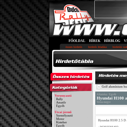
-->
FŐOLDAL
HÍREK
HÍRBLOG
V
összes hirdetés
hirdetés feladása
hirdetési sz
Golf alumínium hu
<
Alkatrész / Egyéb
Versenyautó
Hyundai H100 al
Rally
Amatőr
Tolna megye
Egyéb
Utcai jármű
Személyautó
Motor
Hyundai H100 2.5 D a
Kisteher
Egyéb