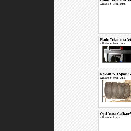
Eladó Yokohama A0
Alkatrész
•
Felni, gumi
Eladó Yokohama A
Alkatrész
•
Felni, gumi
Nokian WR Sport G
Alkatrész
•
Felni, gumi
Opel Astra G alkatr
Alkatrész
•
Bontás