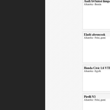
Audi A4 hátsó lámp
Alkatrész
•
Bontás
Eladó abroncsok
Alkatrész
•
Felni, gumi
Honda Civic 1.6 VTI
Alkatrész
•
Egyéb
Pirelli N3
Alkatrész
•
Felni, gumi