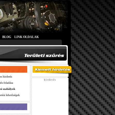
BLOG
LINK OLDALAK
es hirdetés
h i r d e t é s
tés feladása
ési szabályok
etési lehetőségek