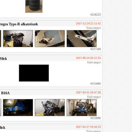
#219223
tegra Type-R alkatrészek
2017-12-24 22:11:42
Tolna megye
#217169
Slick
2017-09-24 20:12:15
Fejér megye
#215686
I B16A
2017-03-31 19:47:36
Fejér megye
#213096
lick
2017-01-27 19:18:23
Tolna megye