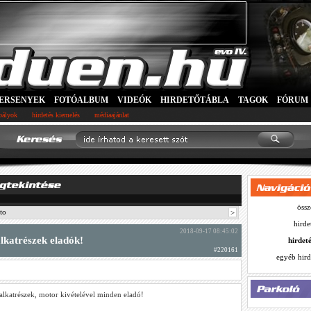
ERSENYEK
FOTÓALBUM
VIDEÓK
HIRDETŐTÁBLA
TAGOK
FÓRUM
abályok
hirdetés kiemelés
médiaajánlat
össz
to
>
hirde
2018-09-17 08:45:02
katrészek eladók!
hirdet
#220161
egyéb hird
lkatrészek, motor kivételével minden eladó!