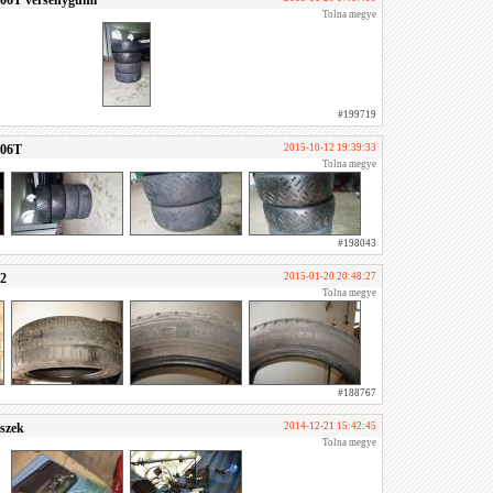
06T versenygumi
Tolna megye
#199719
006T
2015-10-12 19:39:33
Tolna megye
#198043
2
2015-01-20 20:48:27
Tolna megye
#188767
észek
2014-12-21 15:42:45
Tolna megye