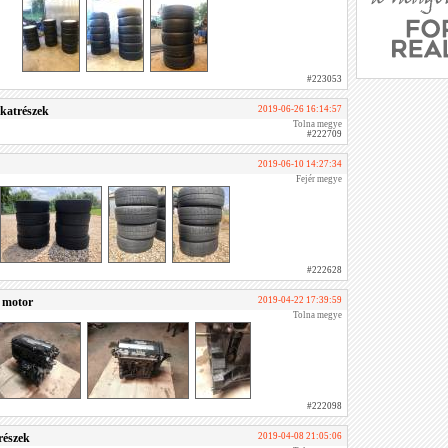
#223053
lkatrészek
2019-06-26 16:14:57
Tolna megye
#222709
2019-06-10 14:27:34
Fejér megye
#222628
 motor
2019-04-22 17:39:59
Tolna megye
#222098
részek
2019-04-08 21:05:06