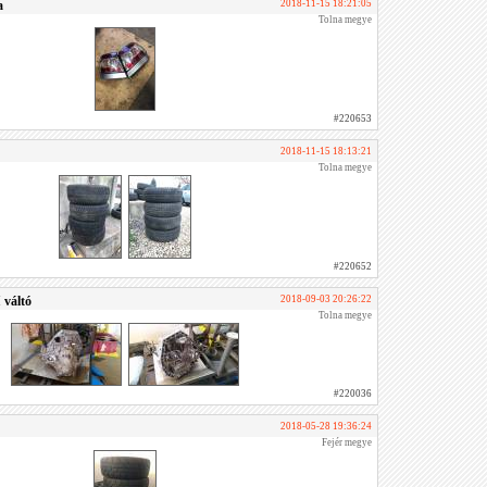
a
2018-11-15 18:21:05
Tolna megye
#220653
2018-11-15 18:13:21
Tolna megye
#220652
 váltó
2018-09-03 20:26:22
Tolna megye
#220036
2018-05-28 19:36:24
Fejér megye