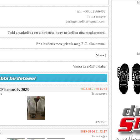
h i
tel.: +36302566402
Tolna megye
geringer.zolika@gmail.com
Tedd a parkolóba ezt a hirdetést, hogy ne kelljen újra megkeresned.
Ez a hirdetés most jelenik meg 717. alkalommal
h i
Share
|
Vissza az előző oldalra
F hansos öv 2023
2023-08-21 20:15:43
öv
Tolna megye
#229531
K
2019-08-26 21:42:17
Tolna megye