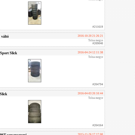
#211619
 váltó
2016-10-20 21:26:21
Tolna megye
#209040
 Sport Slick
2016-04-24 12:11:38
Tolna megye
#204794
Slick
2016-04-03 20:10:44
Tolna megye
#204164
2015-11-26 17:17:00