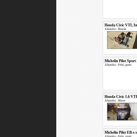
Honda Civic VTI, In
Alkatrész
•
Bontás
Michelin Pilot Sport 
Alkatrész
•
Felni, gumi
Honda Civic 1.6 VT
Alkatrész
•
Motor
Michelin Pilot EB-s s
Alkatrész
•
Felni, gumi