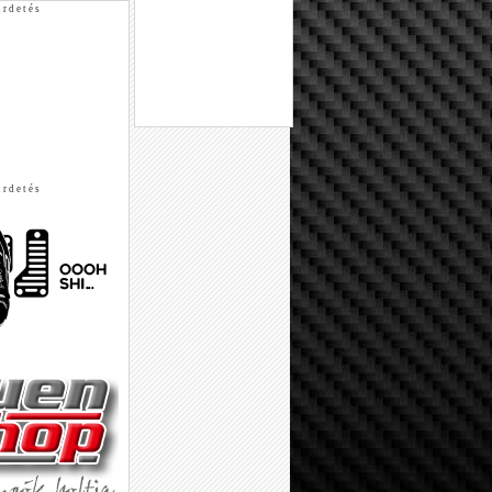
 r d e t é s
 r d e t é s