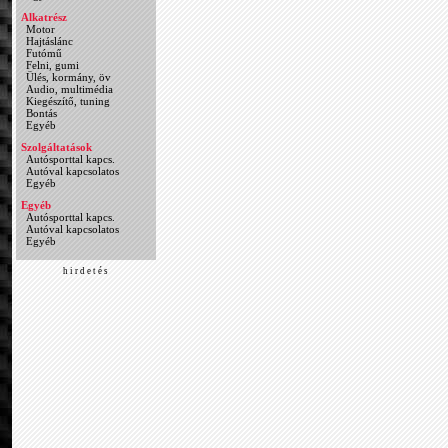
Alkatrész
Motor
Hajtáslánc
Futómű
Felni, gumi
Ülés, kormány, öv
Audio, multimédia
Kiegészítő, tuning
Bontás
Egyéb
Szolgáltatások
Autósporttal kapcs.
Autóval kapcsolatos
Egyéb
Egyéb
Autósporttal kapcs.
Autóval kapcsolatos
Egyéb
h i r d e t é s