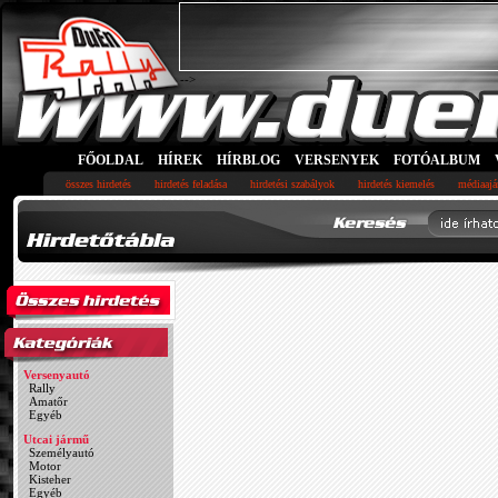
-->
FŐOLDAL
HÍREK
HÍRBLOG
VERSENYEK
FOTÓALBUM
összes hirdetés
hirdetés feladása
hirdetési szabályok
hirdetés kiemelés
médiaajá
Versenyautó
Rally
Amatőr
Egyéb
Utcai jármű
Személyautó
Motor
Kisteher
Egyéb