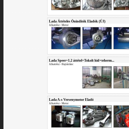
Lada Áttételes Önindítók Eladók (ÚJ)
Alkatrész
•
Motor
Lada Speer+1.2 áttétel+Tokolt hid+teherm...
Alkatrész
•
Hajtáslánc
Lada A-s Versenymotor Eladó
Alkatrész
•
Motor