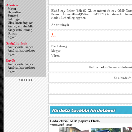
Alkatrész
Motor
Eladó egy Peltor (kék 62 XL es méret) és egy OMP Nomex
Hajtáslánc
Peltor Átbeszélővel(Peltor FMT120).A sisakok hasz
Futómű
eladók.Lehetőleg egyben.
Felni, gumi
Ülés, kormány, öv
Az ár irányár
Audio, multimédia
Kiegészítő, tuning
Bontás
Ár:
Egyéb
Szolgáltatások
Elérhetőség:
Autósporttal kapcs.
Autóval kapcsolatos
Megye:
Egyéb
Város:
Egyéb
Autósporttal kapcs.
Tedd a parkolóba ezt a hirdetés
Autóval kapcsolatos
Egyéb
Ez a hirdeté
h i r d e t é s
Lada 2105/7 KPM papiros Eladó
Versenyautó
•
Rally