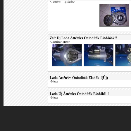
Alkatrész
•
Hajtáslánc
Zsír Új Lada Áttételes Önindítók Eladóóók!!
Alkatrész
•
Motor
Lada Áttételes Öninditók Eladók!!(Új)
•
Motor
Lada Új Áttételes Önindítók Eladók!!!!
•
Motor