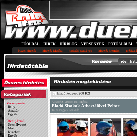
-->
FŐOLDAL
HÍREK
HÍRBLOG
VERSENYEK
FOTÓALBUM
összes hirdetés
hirdetés feladása
hirdetési szabályok
hirdetés kiemelés
médiaajá
Eladó Peugeot 208 R2!
<
Alkatrész / Audio, multimédia
Versenyautó
Eladó Sisakok Átbeszélővel Peltor
Rally
Amatőr
Tolna megye / Bonyhád
Egyéb
Utcai jármű
Személyautó
Motor
Kisteher
Egyéb