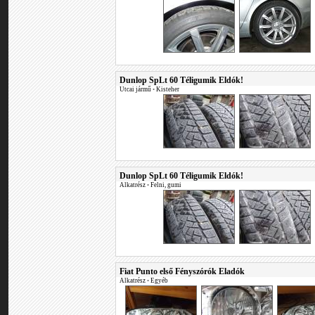
Dunlop SpLt 60 Téligumik Eldók!
Utcai jármű
•
Kisteher
Dunlop SpLt 60 Téligumik Eldók!
Alkatrész
•
Felni, gumi
Fiat Punto első Fényszórók Eladók
Alkatrész
•
Egyéb