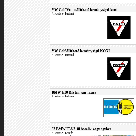
VW Golf/Vento állítható keménységű koni
Alkatrész
•
Futómű
VW Golf állítható keménységű KONI
Alkatrész
•
Futómű
BMW E30 Bilstein garnitura
Alkatrész
•
Futómű
93 BMW E36 318i bomlik vagy egyben
Alkatrész
•
Bontás