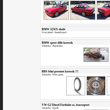
BMW 325IX eladó
Utcai jármű
•
Személyautó
BMW sperr difit keresek
Alkatrész
•
Hajtáslánc
BBS felni peremet keresek !!!
Alkatrész
•
Felni, gumi
VW G2 Diesel Fordulat sz. óracsoport
Alkatrész
•
Egyéb