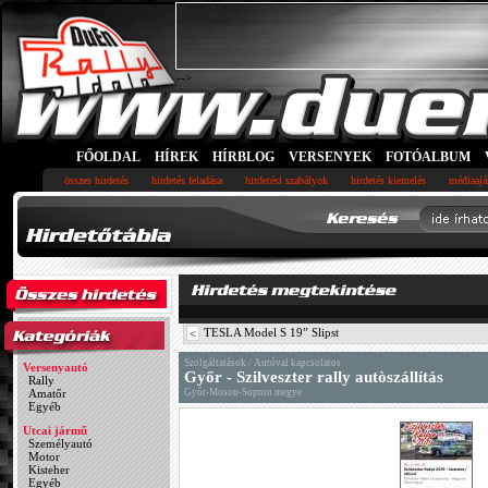
-->
FŐOLDAL
HÍREK
HÍRBLOG
VERSENYEK
FOTÓALBUM
összes hirdetés
hirdetés feladása
hirdetési szabályok
hirdetés kiemelés
médiaajá
TESLA Model S 19” Slipst
<
Szolgáltatások / Autóval kapcsolatos
Versenyautó
Győr - Szilveszter rally autòszállítás
Rally
Amatőr
Győr-Moson-Sopron megye
Egyéb
Utcai jármű
Személyautó
Motor
Kisteher
Egyéb