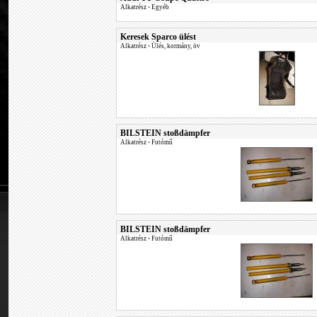
Alkatrész
•
Egyéb
Keresek Sparco ülést
Alkatrész
•
Ülés, kormány, öv
BILSTEIN stoßdämpfer
Alkatrész
•
Futómű
BILSTEIN stoßdämpfer
Alkatrész
•
Futómű