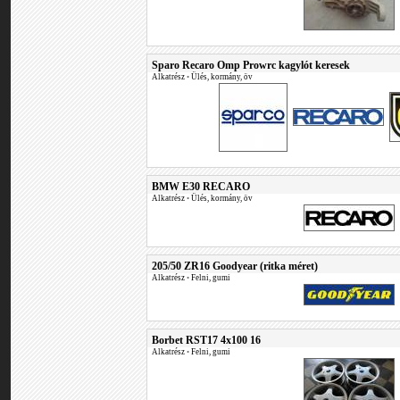
Sparo Recaro Omp Prowrc kagylót keresek
Alkatrész
•
Ülés, kormány, öv
BMW E30 RECARO
Alkatrész
•
Ülés, kormány, öv
205/50 ZR16 Goodyear (ritka méret)
Alkatrész
•
Felni, gumi
Borbet RST17 4x100 16
Alkatrész
•
Felni, gumi