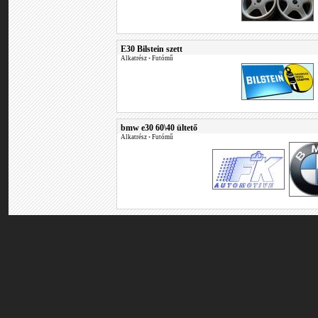
E30 Bilstein szett
Alkatrész
•
Futómű
bmw e30 60\40 ültető
Alkatrész
•
Futómű