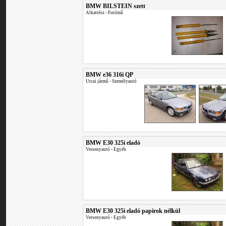
BMW BILSTEIN szett
Alkatrész
•
Futómű
BMW e36 316i QP
Utcai jármű
•
Személyautó
BMW E30 325i eladó
Versenyautó
•
Egyéb
BMW E30 325i eladó papirok nélkül
Versenyautó
•
Egyéb