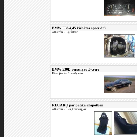
BMW E36 4,45 kisházas speer difi
Alkatrész
•
Hajtáslánc
BMW 530D versenyautó csere
Utcai jármű
•
Személyautó
RECARO pár patika állapotban
Alkatrész
•
Ülés, kormány, öv