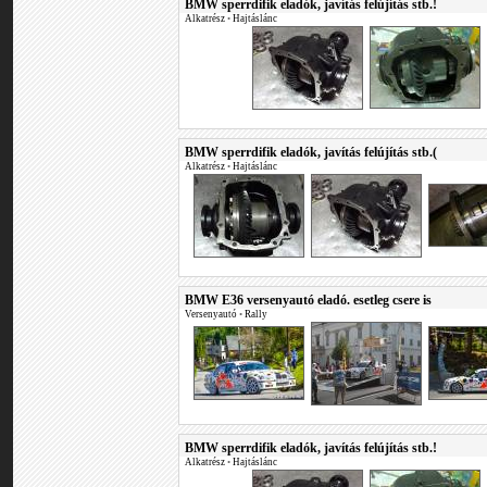
BMW sperrdifik eladók, javítás felújítás stb.!
Alkatrész
•
Hajtáslánc
BMW sperrdifik eladók, javítás felújítás stb.(
Alkatrész
•
Hajtáslánc
BMW E36 versenyautó eladó. esetleg csere is
Versenyautó
•
Rally
BMW sperrdifik eladók, javítás felújítás stb.!
Alkatrész
•
Hajtáslánc