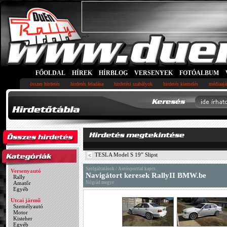
-->
FŐOLDAL
HÍREK
HÍRBLOG
VERSENYEK
FOTÓALBUM
összes hirdetés
hirdetés feladása
hirdetési szabályok
hirdetés kiemelés
médiaajá
TESLA Model S 19” Slipst
<
Szolgáltatások / Autósporttal kapcs.
Versenyautó
Navigátort keresek RallyII BMW.be
Rally
Amatőr
Nógrád megye
Egyéb
Utcai jármű
Személyautó
Motor
Kisteher
Egyéb