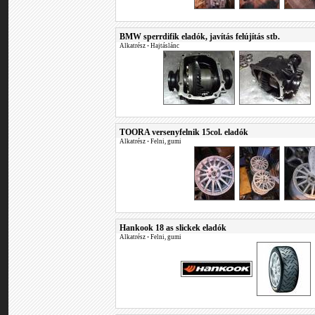
BMW sperrdifik eladók, javítás felújítás stb.
Alkatrész
•
Hajtáslánc
TOORA versenyfelnik 15col. eladók
Alkatrész
•
Felni, gumi
Hankook 18 as slickek eladók
Alkatrész
•
Felni, gumi