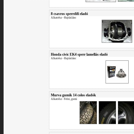
8 csavros sperrdifi eladó
Alkatrész
•
Hajtáslánc
Honda civic EK4 sperr lamellás eladó
Alkatrész
•
Hajtáslánc
Murva gumik 14 colos eladók
Alkatrész
•
Felni, gumi