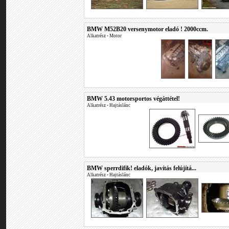
BMW M52B20 versenymotor eladó ! 2000ccm.
Alkatrész
•
Motor
BMW 5.43 motorsportos végáttétel!
Alkatrész
•
Hajtáslánc
BMW sperrdifik! eladók, javítás felújítá...
Alkatrész
•
Hajtáslánc