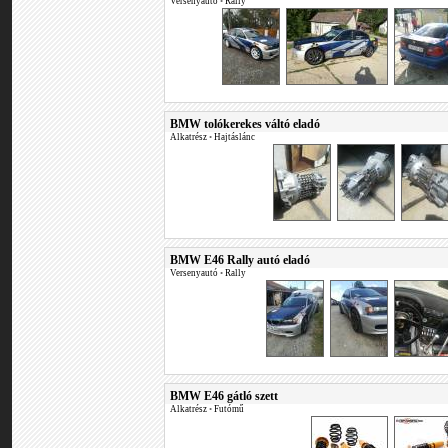
Versenyautó
•
Rally
BMW tolókerekes váltó eladó
Alkatrész
•
Hajtáslánc
BMW E46 Rally autó eladó
Versenyautó
•
Rally
BMW E46 gátló szett
Alkatrész
•
Futómű