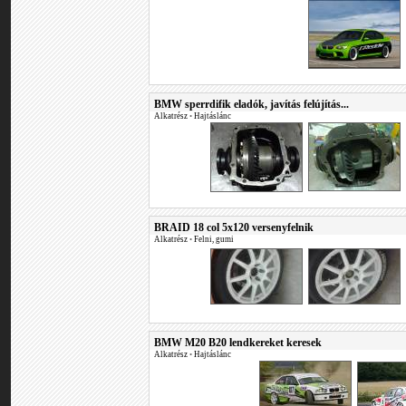
BMW sperrdifik eladók, javítás felújítás...
Alkatrész
•
Hajtáslánc
BRAID 18 col 5x120 versenyfelnik
Alkatrész
•
Felni, gumi
BMW M20 B20 lendkereket keresek
Alkatrész
•
Hajtáslánc