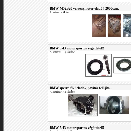
BMW M52B20 versenymotor eladó ! 2000ccm.
Alkatrész
•
Motor
BMW 5.43 motorsportos végáttétel!!
Alkatrész
•
Hajtáslánc
BMW sperrdifik! eladók, javítás felújítá...
Alkatrész
•
Hajtáslánc
BMW 5.43 motorsportos végáttétel!!