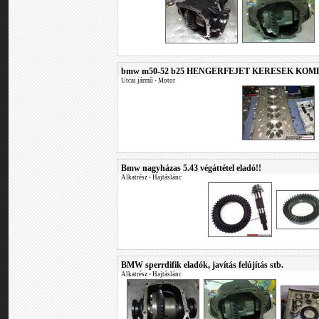
bmw m50-52 b25 HENGERFEJET KERESEK KOM
Utcai jármű
•
Motor
Bmw nagyházas 5.43 végáttétel eladó!!
Alkatrész
•
Hajtáslánc
BMW sperrdifik eladók, javítás felújítás stb.
Alkatrész
•
Hajtáslánc