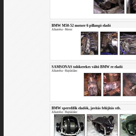
BMW M50-52 motorr 6 pillangó eladó
Alkatrész
•
Motor
SAMSONAS tolókerekes váltó BMW re eladó
Alkatrész
•
Hajtáslánc
BMW sperrdifik eladók, javítás felújítás stb.
Alkatrész
•
Hajtáslánc