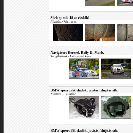
Slick gumik 18 as eladók!
Alkatrész
•
Felni, gumi
Navigátort Keresek Rally II. Marb.
Szolgáltatások
•
Autósporttal kapcs.
BMW sperrdifik eladók, javítás felújítás stb.
Alkatrész
•
Hajtáslánc
BMW sperrdifik eladók, javítás felújítás stb.