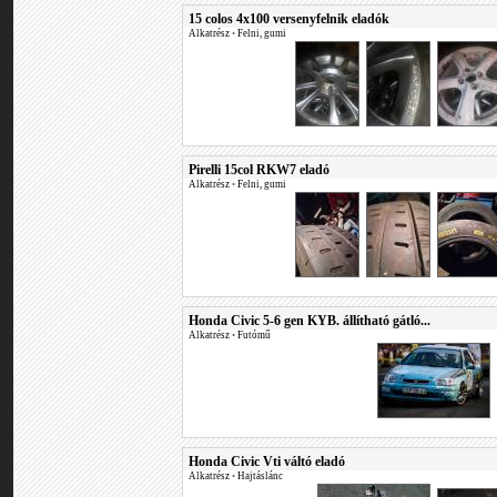
15 colos 4x100 versenyfelnik eladók
Alkatrész
•
Felni, gumi
Pirelli 15col RKW7 eladó
Alkatrész
•
Felni, gumi
Honda Civic 5-6 gen KYB. állítható gátló...
Alkatrész
•
Futómű
Honda Civic Vti váltó eladó
Alkatrész
•
Hajtáslánc