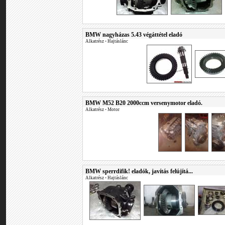
BMW nagyházas 5.43 végáttétel eladó
Alkatrész
•
Hajtáslánc
BMW M52 B20 2000ccm versenymotor eladó.
Alkatrész
•
Motor
BMW sperrdifik! eladók, javítás felújítá...
Alkatrész
•
Hajtáslánc