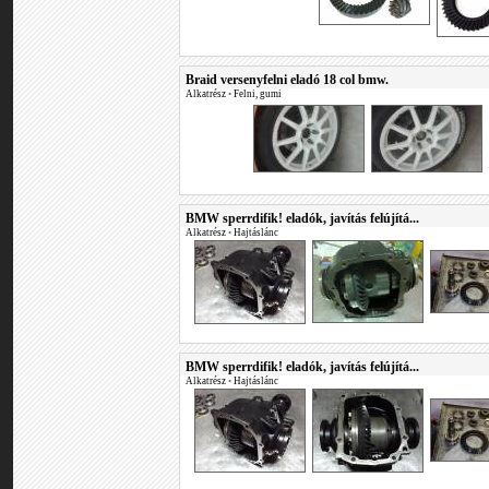
Braid versenyfelni eladó 18 col bmw.
Alkatrész
•
Felni, gumi
BMW sperrdifik! eladók, javítás felújítá...
Alkatrész
•
Hajtáslánc
BMW sperrdifik! eladók, javítás felújítá...
Alkatrész
•
Hajtáslánc