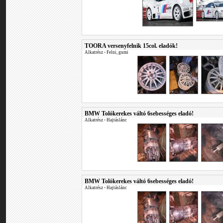
TOORA versenyfelnik 15col. eladók!
Alkatrész
•
Felni, gumi
BMW Tolókerekes váltó 6sebességes eladó!
Alkatrész
•
Hajtáslánc
BMW Tolókerekes váltó 6sebességes eladó!
Alkatrész
•
Hajtáslánc