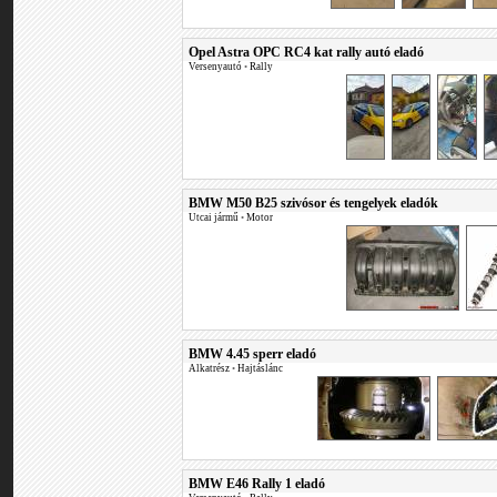
Opel Astra OPC RC4 kat rally autó eladó
Versenyautó
•
Rally
BMW M50 B25 szivósor és tengelyek eladók
Utcai jármű
•
Motor
BMW 4.45 sperr eladó
Alkatrész
•
Hajtáslánc
BMW E46 Rally 1 eladó