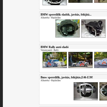
BMW sperrdifik eladók, javítás, felújítá...
Alkatrész
•
Hajtáslánc
BMW Rally autó eladó
Versenyautó
•
Rally
Bmw sperrdifik, javítás, felújítás,E46-E39!
Alkatrész
•
Hajtáslánc