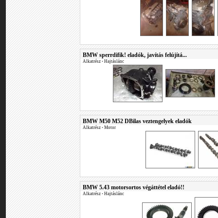
BMW sperrdifik! eladók, javítás felújítá...
Alkatrész
•
Hajtáslánc
BMW M50 M52 DBilas veztengelyek eladók
Alkatrész
•
Motor
BMW 5.43 motorsortos végáttétel eladó!!
Alkatrész
•
Hajtáslánc