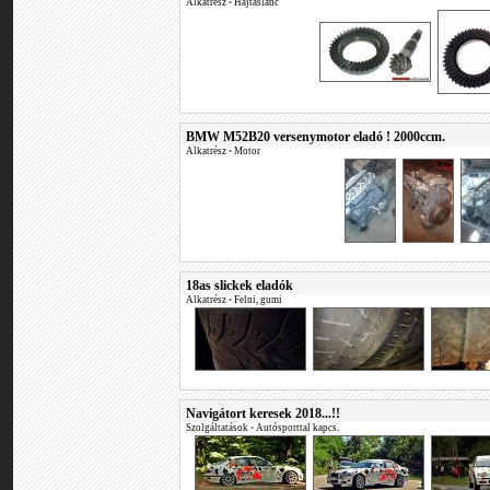
Alkatrész
•
Hajtáslánc
BMW M52B20 versenymotor eladó ! 2000ccm.
Alkatrész
•
Motor
18as slickek eladók
Alkatrész
•
Felni, gumi
Navigátort keresek 2018...!!
Szolgáltatások
•
Autósporttal kapcs.