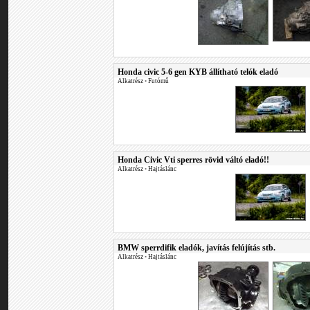
Honda civic 5-6 gen KYB állítható telók eladó
Alkatrész
•
Futómű
Honda Civic Vti sperres rövid váltó eladó!!
Alkatrész
•
Hajtáslánc
BMW sperrdifik eladók, javítás felújítás stb.
Alkatrész
•
Hajtáslánc