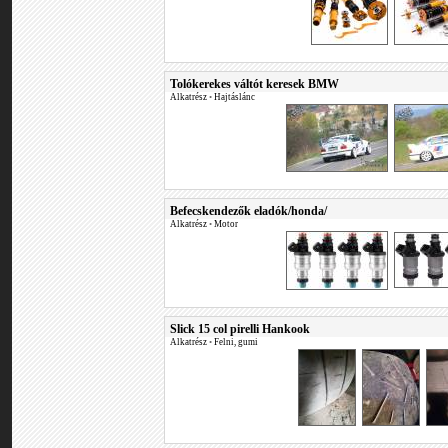
Tolókerekes váltót keresek BMW
Alkatrész
•
Hajtáslánc
Befecskendezők eladók/honda/
Alkatrész
•
Motor
Slick 15 col pirelli Hankook
Alkatrész
•
Felni, gumi