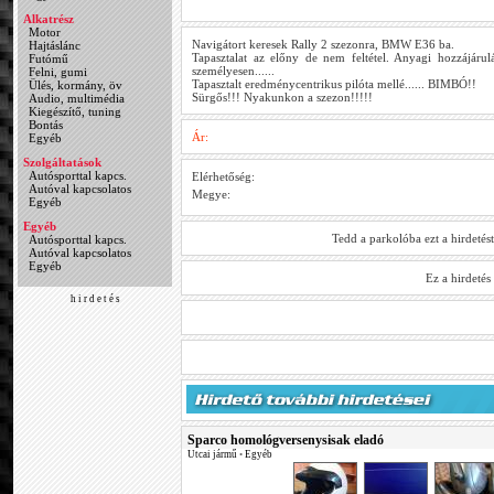
Alkatrész
Motor
Navigátort keresek Rally 2 szezonra, BMW E36 ba.
Hajtáslánc
Tapasztalat az előny de nem feltétel. Anyagi hozzájáru
Futómű
személyesen......
Felni, gumi
Tapasztalt eredménycentrikus pilóta mellé...... BIMBÓ!!
Ülés, kormány, öv
Sürgős!!! Nyakunkon a szezon!!!!!
Audio, multimédia
Kiegészítő, tuning
Bontás
Ár:
Egyéb
Szolgáltatások
Autósporttal kapcs.
Elérhetőség:
Autóval kapcsolatos
Megye:
Egyéb
Egyéb
Tedd a parkolóba ezt a hirdetés
Autósporttal kapcs.
Autóval kapcsolatos
Egyéb
Ez a hirdeté
h i r d e t é s
Sparco homológversenysisak eladó
Utcai jármű
•
Egyéb