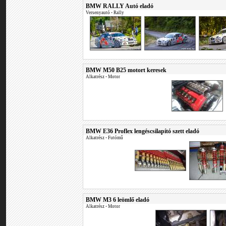
BMW RALLY Autó eladó
Versenyautó
•
Rally
BMW M50 B25 motort keresek
Alkatrész
•
Motor
BMW E36 Proflex lengéscsilapító szett eladó
Alkatrész
•
Futómű
BMW M3 6 leömlő eladó
Alkatrész
•
Motor