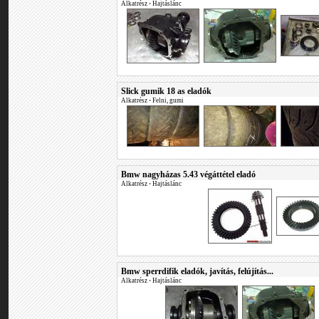
Alkatrész
•
Hajtáslánc
Slick gumik 18 as eladók
Alkatrész
•
Felni, gumi
Bmw nagyházas 5.43 végáttétel eladó
Alkatrész
•
Hajtáslánc
Bmw sperrdifik eladók, javítás, felújítás...
Alkatrész
•
Hajtáslánc