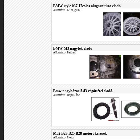
BMW style 037 17colos alugarnitúra eladó
Alkatrész
•
Felni, gumi
BMW M3 nagyfék eladó
Alkatrész
•
Futómű
Bmw nagyházas 5.43 végáttétel eladó.
Alkatrész
•
Hajtáslánc
M52 B23 B25 B28 motort keresek
Alkatrész
•
Motor