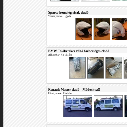
Sparco homológ sisak eladó
Versenyautó
•
Egyéb
BMW Tolókerekes váltó 6sebességes eladó
Alkatrész
•
Hajtáslánc
Renault Master eladó!! Módosítva!!
Utcai jármű
•
Kisteher