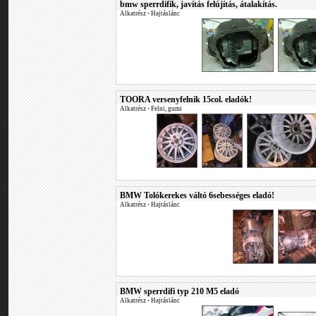
bmw sperrdifik, javítás felújítás, átalakítás.
Alkatrész
•
Hajtáslánc
TOORA versenyfelnik 15col. eladók!
Alkatrész
•
Felni, gumi
BMW Tolókerekes váltó 6sebességes eladó!
Alkatrész
•
Hajtáslánc
BMW sperrdifi typ 210 M5 eladó
Alkatrész
•
Hajtáslánc