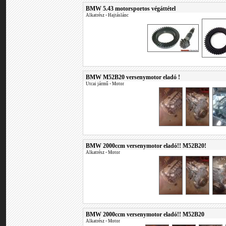
BMW 5.43 motorsportos végáttétel
Alkatrész
•
Hajtáslánc
BMW M52B20 versenymotor eladó !
Utcai jármű
•
Motor
BMW 2000ccm versenymotor eladó!! M52B20!
Alkatrész
•
Motor
BMW 2000ccm versenymotor eladó!! M52B20
Alkatrész
•
Motor