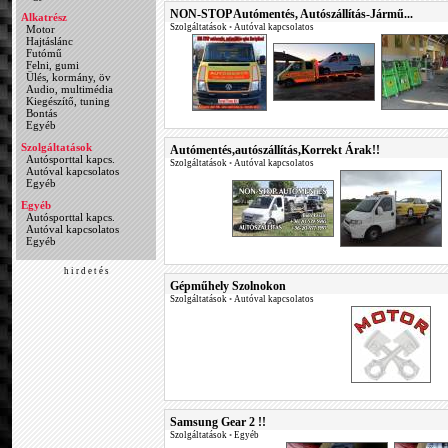
NON-STOP Autómentés, Autószállítás-Jármű...
Alkatrész
Szolgáltatások
•
Autóval kapcsolatos
Motor
Hajtáslánc
Futómű
Felni, gumi
Ülés, kormány, öv
Audio, multimédia
Kiegészítő, tuning
Bontás
Egyéb
Szolgáltatások
Autómentés,autószállítás,Korrekt Árak!!
Autósporttal kapcs.
Szolgáltatások
•
Autóval kapcsolatos
Autóval kapcsolatos
Egyéb
Egyéb
Autósporttal kapcs.
Autóval kapcsolatos
Egyéb
h i r d e t é s
Gépműhely Szolnokon
Szolgáltatások
•
Autóval kapcsolatos
Samsung Gear 2 !!
Szolgáltatások
•
Egyéb