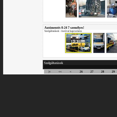
Autómentés 0-24 7 személyes!
Szolgáltatások
•
Autóval kapcsolatos
Szolgáltatások
|<
<<
<
26
27
28
29