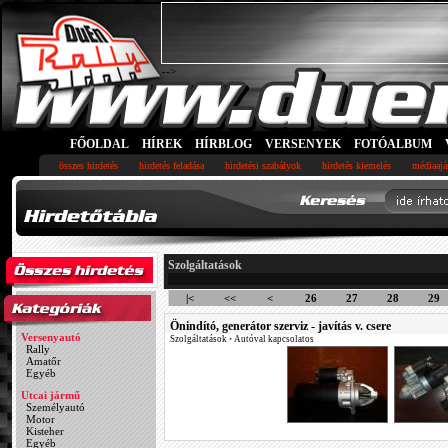
-->
FŐOLDAL
HÍREK
HÍRBLOG
VERSENYEK
FOTÓALBUM
összes hirdetés
hirdetés feladása
hirdetési szabályok
hirdetés kiemelés
médiaajá
Szolgáltatások
|<
<<
<
26
27
28
29
Önindító, generátor szerviz - javítás v. csere
Versenyautó
Szolgáltatások
•
Autóval kapcsolatos
Rally
Amatőr
Egyéb
Utcai jármű
Személyautó
Motor
Kisteher
Egyéb