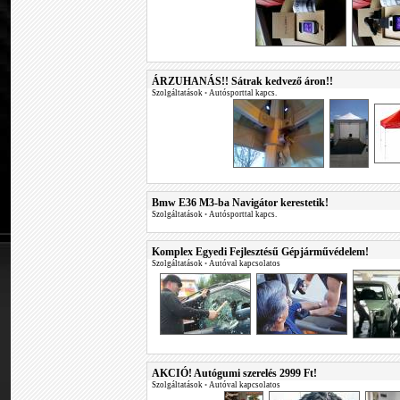
ÁRZUHANÁS!! Sátrak kedvező áron!!
Szolgáltatások
•
Autósporttal kapcs.
Bmw E36 M3-ba Navigátor kerestetik!
Szolgáltatások
•
Autósporttal kapcs.
Komplex Egyedi Fejlesztésű Gépjárművédelem!
Szolgáltatások
•
Autóval kapcsolatos
AKCIÓ! Autógumi szerelés 2999 Ft!
Szolgáltatások
•
Autóval kapcsolatos