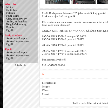
Alkatrész
Motor
Hajtáslánc
Futómű
Eladó Budapesten Zeknova “E” jeles semi slick új gumik!
Felni, gumi
Ezek nem ujra futózott gumik!
Ülés, kormány, öv
Audio, multimédia
Jók lehetnek pályanapokra, amatőr versenyekre mint pél
Kiegészítő, tuning
Ring vagy akár utcára is!
Bontás
Egyéb
CSAK A KIÍRT MÉRETEK VANNAK, KÉSŐBB SEM LE
Szolgáltatások
195/50 ZR15 TW240 közepes 35.000Ft
Autósporttal kapcs.
195/50 ZR15 TW140 puha 41.000FT
Autóval kapcsolatos
Egyéb
205/45 ZR16 TW140 puha 41.000FT
Egyéb
205/45 ZR17 TW240 közepes 38.500Ft
Autósporttal kapcs.
215/45 ZR17 TW240 közepes 38.000Ft
Autóval kapcsolatos
Egyéb
Budapesten átvehető!
Érd: +36703966004
h i r d e t é s
Ár:
Elérhetőség:
Megye:
Város:
E-mail:
Tedd a parkolóba ezt a hirdetés