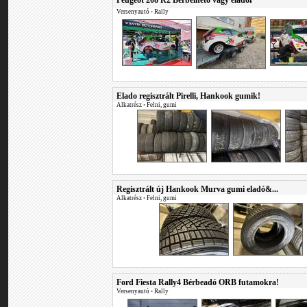
Peugeot 208 R2 Bérbelhető vagy eladó❗
Versenyautó
•
Rally
Elado regisztrált Pirelli, Hankook gumik!
Alkatrész
•
Felni, gumi
Regisztrált új Hankook Murva gumi eladó&...
Alkatrész
•
Felni, gumi
Ford Fiesta Rally4 Bérbeadó ORB futamokra!
Versenyautó
•
Rally