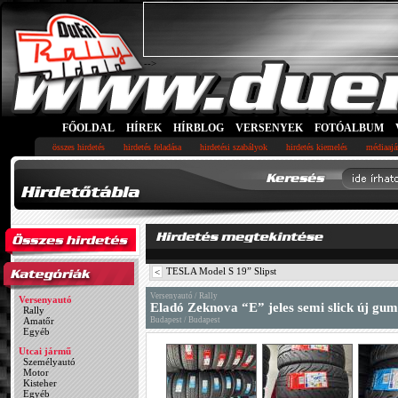
-->
FŐOLDAL
HÍREK
HÍRBLOG
VERSENYEK
FOTÓALBUM
összes hirdetés
hirdetés feladása
hirdetési szabályok
hirdetés kiemelés
médiaajá
TESLA Model S 19” Slipst
<
Versenyautó / Rally
Versenyautó
Eladó Zeknova “E” jeles semi slick új gum
Rally
Amatőr
Budapest / Budapest
Egyéb
Utcai jármű
Személyautó
Motor
Kisteher
Egyéb