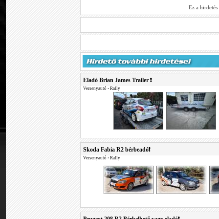
Ez a hirdeté
Eladó Brian James Trailer ❗
Versenyautó
•
Rally
Skoda Fabia R2 bérbeadó❗
Versenyautó
•
Rally